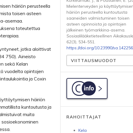
Korkeamäki, J., & Poutiainen, E. (2
sen häiriön perusteella
Mielenterveyden ja käyttäytymise
häiriön perusteella kuntoutusta
umista toisen asteen
saaneiden valmistuminen toisen
ina-asemaa.
asteen opinnoista ja opintojen
tuksena toteutettua
jälkeinen työmarkkina-asema.
terapiaa.
Sosiaalilääketieteellinen Aikakausle
62
(3), 534-551.
https://doi.org/10.23990/sa.142256
tyneet, jotka aloittivat
4 750). Aineisto
VIITTAUSMUODOT
en sekä Kelan
ltä vuodelta opintojen
intaulukointia ja Coxin
C-info
käyttäytymisen häiriön
matillista kuntoutusta ja
almistuivat muita
RAHOITTAJAT
n sosioekonominen
essa.
Kela