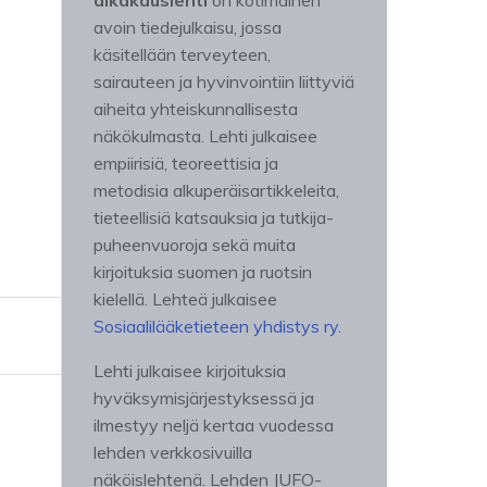
aikakauslehti
on kotimainen
avoin tiedejulkaisu, jossa
käsitellään terveyteen,
sairauteen ja hyvinvointiin liittyviä
aiheita yhteiskunnallisesta
näkökulmasta. Lehti julkaisee
empiirisiä, teoreettisia ja
metodisia alkuperäisartikkeleita,
tieteellisiä katsauksia ja tutkija-
puheenvuoroja sekä muita
kirjoituksia suomen ja ruotsin
kielellä. Lehteä julkaisee
Sosiaalilääketieteen yhdistys ry.
Lehti julkaisee kirjoituksia
hyväksymisjärjestyksessä ja
ilmestyy neljä kertaa vuodessa
lehden verkkosivuilla
näköislehtenä. Lehden JUFO-