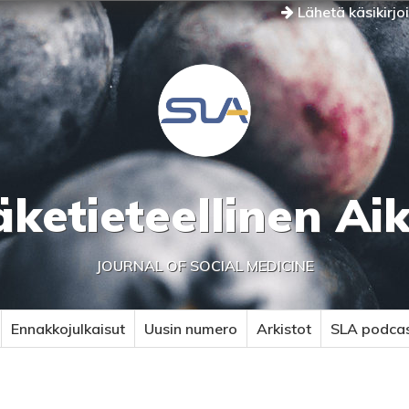
Lähetä käsikirjo
äketieteellinen Ai
JOURNAL OF SOCIAL MEDICINE
Ennakkojulkaisut
Uusin numero
Arkistot
SLA podca