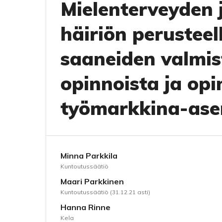
Mielenterveyden 
häiriön perustee
saaneiden valmis
opinnoista ja opi
työmarkkina-as
Minna Parkkila
Kuntoutussäätiö
Maari Parkkinen
Kuntoutussäätiö (31.12.21 asti)
Hanna Rinne
Kela