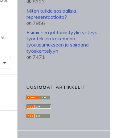
025).
8323
n
Miten tutkia sosiaalisia
representaatioita?
7956
Esimiehen johtamistyylin yhteys
hti
,
työntekijän kokemaan
työuupumukseen ja sairaana
työskentelyyn
7471
UUSIMMAT ARTIKKELIT