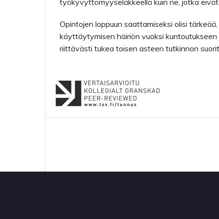
työkyvyttömyyseläkkeellä kuin ne, jotka eivät
Opintojen loppuun saattamiseksi olisi tärkeää
käyttäytymisen häiriön vuoksi kuntoutukseen os
riittävästi tukea toisen asteen tutkinnon suor