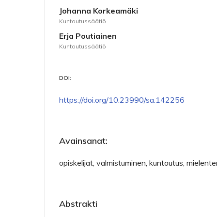
Johanna Korkeamäki
Kuntoutussäätiö
Erja Poutiainen
Kuntoutussäätiö
DOI:
https://doi.org/10.23990/sa.142256
Avainsanat:
opiskelijat, valmistuminen, kuntoutus, mielent
Abstrakti