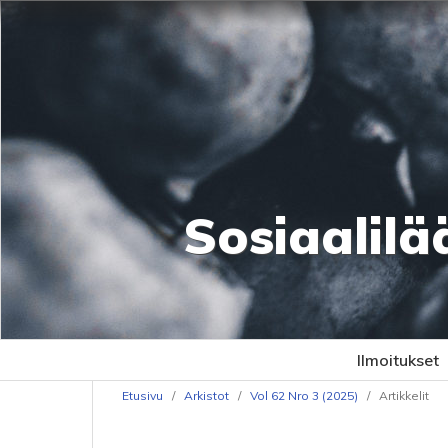
Sosiaalilä
Ilmoitukset
Etusivu
/
Arkistot
/
Vol 62 Nro 3 (2025)
/
Artikkelit