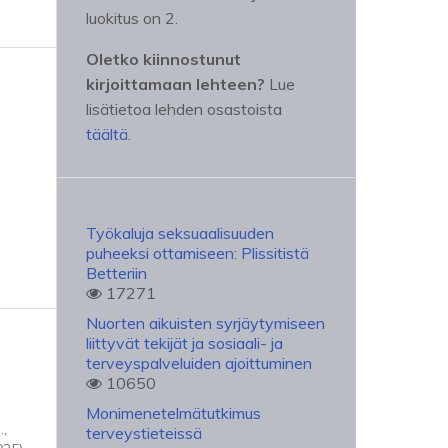
luokitus on 2.
Oletko kiinnostunut
kirjoittamaan lehteen?
Lue
lisätietoa lehden osastoista
täältä
.
Työkaluja seksuaalisuuden
puheeksi ottamiseen: Plissitistä
Betteriin
17271
Nuorten aikuisten syrjäytymiseen
liittyvät tekijät ja sosiaali- ja
terveyspalveluiden ajoittuminen
10650
Monimenetelmätutkimus
.,
terveystieteissä