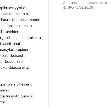
Apurahojen tunnistenumero
pilaitostyypillä
(DNRO 72/29/2019)
usuoriutuminen oli
llistuneiden heikompaan
sa oppilaitoksessa
llistuneiden
 ja lähes puolet kaikista
i suorittanut
tuspsykoterapiaan
kouluaikaisesta
on, kasvoi ero
sekä lukiossa että
opintojen jälkeisenä
eammin
listuneista toiselta
mmin