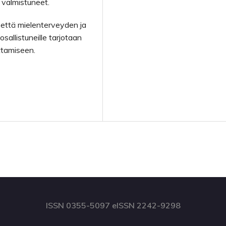
 valmistuneet.
, että mielenterveyden ja
allistuneille tarjotaan
ittamiseen.
ISSN 0355-5097 eISSN 2242-9298