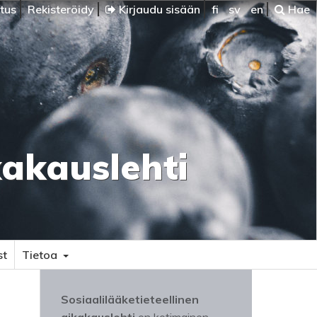
itus
Rekisteröidy
Kirjaudu sisään
fi
sv
en
Hae
kakauslehti
st
Tietoa
Sosiaalilääketieteellinen