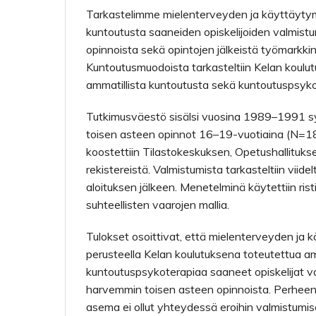
Tarkastelimme mielenterveyden ja käyttäytymi
kuntoutusta saaneiden opiskelijoiden valmist
opinnoista sekä opintojen jälkeistä työmarkk
Kuntoutusmuodoista tarkasteltiin Kelan koulu
ammatillista kuntoutusta sekä kuntoutuspsyko
Tutkimusväestö sisälsi vuosina 1989–1991 syn
toisen asteen opinnot 16–19-vuotiaina (N=18
koostettiin Tilastokeskuksen, Opetushallituks
rekistereistä. Valmistumista tarkasteltiin viide
aloituksen jälkeen. Menetelminä käytettiin risti
suhteellisten vaarojen mallia.
Tulokset osoittivat, että mielenterveyden ja 
perusteella Kelan koulutuksena toteutettua am
kuntoutuspsykoterapiaa saaneet opiskelijat v
harvemmin toisen asteen opinnoista. Perhee
asema ei ollut yhteydessä eroihin valmistumis