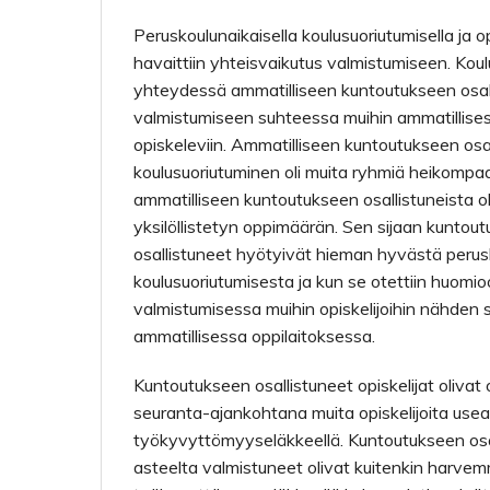
Peruskoulunaikaisella koulusuoriutumisella ja op
havaittiin yhteisvaikutus valmistumiseen. Koul
yhteydessä ammatilliseen kuntoutukseen osa
valmistumiseen suhteessa muihin ammatillises
opiskeleviin. Ammatilliseen kuntoutukseen osa
koulusuoriutuminen oli muita ryhmiä heikompaa,
ammatilliseen kuntoutukseen osallistuneista ol
yksilöllistetyn oppimäärän. Sen sijaan kuntou
osallistuneet hyötyivät hieman hyvästä perus
koulusuoriutumisesta ja kun se otettiin huomio
valmistumisessa muihin opiskelijoihin nähden 
ammatillisessa oppilaitoksessa.
Kuntoutukseen osallistuneet opiskelijat olivat 
seuranta-ajankohtana muita opiskelijoita us
työkyvyttömyyseläkkeellä. Kuntoutukseen osal
asteelta valmistuneet olivat kuitenkin harve