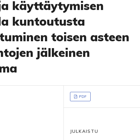
ja käyttäytymisen
lla kuntoutusta
tuminen toisen asteen
ntojen jälkeinen
ema
PDF
JULKAISTU