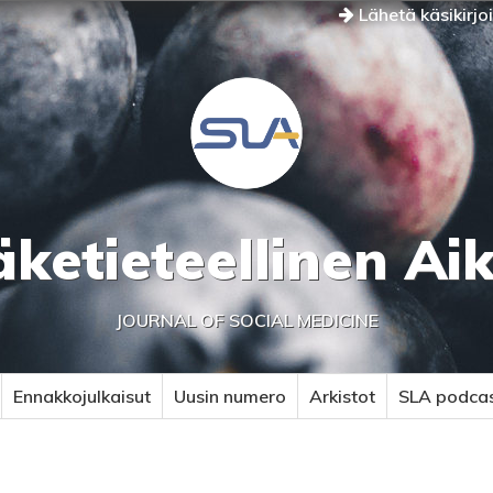
Lähetä käsikirjo
äketieteellinen Ai
JOURNAL OF SOCIAL MEDICINE
Ennakkojulkaisut
Uusin numero
Arkistot
SLA podca