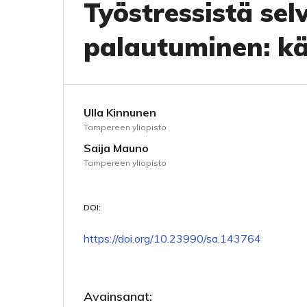
Työstressistä sel
palautuminen: kä
Ulla Kinnunen
Tampereen yliopisto
Saija Mauno
Tampereen yliopisto
DOI:
https://doi.org/10.23990/sa.143764
Avainsanat: