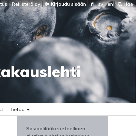
itus
Rekisteröidy
Kirjaudu sisään
fi
sv
en
Hae
kakauslehti
st
Tietoa
Sosiaalilääketieteellinen