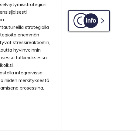
 selviytymisstrategian
nsisijaisesti
in.
C-info
tautuneilla strategiolla
rategioita enemmän
tyvät stressireaktioihin,
kautta hyvinvoinnin
risessä tutkimuksessa
koiksi.
astella integroivissa
oa niiden merkityksestä
aamisena prosessina.