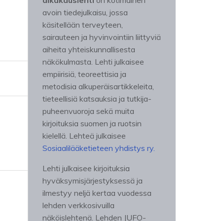
aikakauslehti
on kotimainen
avoin tiedejulkaisu, jossa
käsitellään terveyteen,
sairauteen ja hyvinvointiin liittyviä
aiheita yhteiskunnallisesta
näkökulmasta. Lehti julkaisee
empiirisiä, teoreettisia ja
metodisia alkuperäisartikkeleita,
tieteellisiä katsauksia ja tutkija-
puheenvuoroja sekä muita
kirjoituksia suomen ja ruotsin
kielellä. Lehteä julkaisee
Sosiaalilääketieteen yhdistys ry.
Lehti julkaisee kirjoituksia
hyväksymisjärjestyksessä ja
ilmestyy neljä kertaa vuodessa
lehden verkkosivuilla
näköislehtenä. Lehden JUFO-