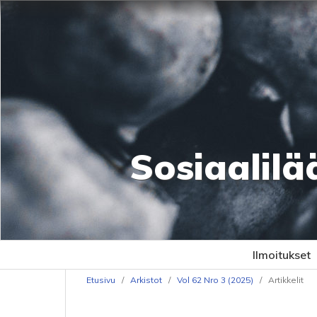
Sosiaalilä
Ilmoitukset
Etusivu
/
Arkistot
/
Vol 62 Nro 3 (2025)
/
Artikkelit