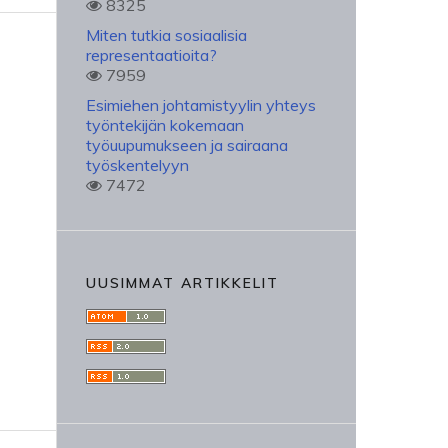
8325
Miten tutkia sosiaalisia
representaatioita?
7959
Esimiehen johtamistyylin yhteys
työntekijän kokemaan
työuupumukseen ja sairaana
työskentelyyn
7472
UUSIMMAT ARTIKKELIT