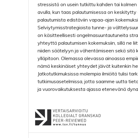
stressistä on usein tutkittu kahden tai kolmen
avulla, kun taas palautumisessa on keskitytty e
palautumista edistäviin vapaa-ajan kokemuksi
Selviytymisstrategioista tunne- ja välttelysuun
on käsitteellisesti ongelmasuuntautuneita st
yhteyttä palautumisen kokemuksiin, sillä ne liit
niiden säätelyyn ja vähentämiseen sekä sitä 
ylläpitoon. Olemassa olevassa ainoassa empii
nämä keskinäiset yhteydet jäivät kuitenkin hei
Jatkotutkimuksissa molempia ilmiöitä tulisi tark
tutkimusasetelmissa, jotta saamme uutta tiet
ja vuorovaikutuksesta ajassa etenevänä dyn