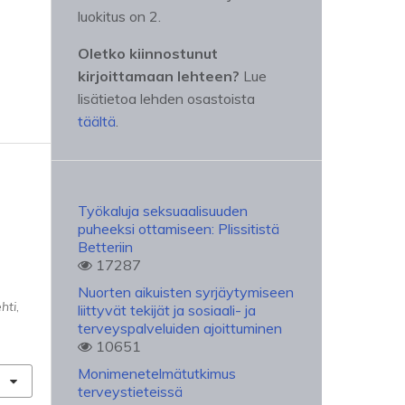
luokitus on 2.
Oletko kiinnostunut
kirjoittamaan lehteen?
Lue
lisätietoa lehden osastoista
täältä
.
Työkaluja seksuaalisuuden
puheeksi ottamiseen: Plissitistä
Betteriin
17287
ä
Nuorten aikuisten syrjäytymiseen
hti
,
liittyvät tekijät ja sosiaali- ja
terveyspalveluiden ajoittuminen
10651
Monimenetelmätutkimus
terveystieteissä