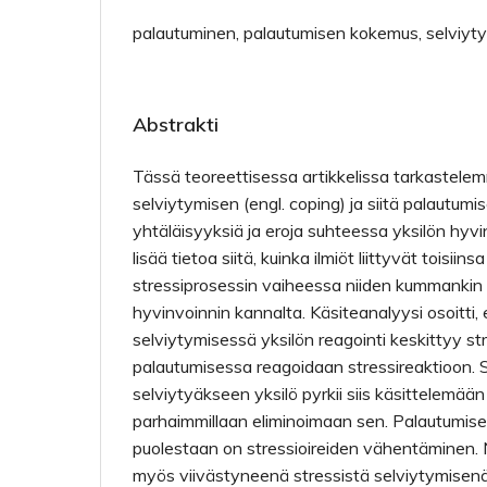
palautuminen, palautumisen kokemus, selviytym
Abstrakti
Tässä teoreettisessa artikkelissa tarkastele
selviytymisen (engl. coping) ja siitä palautumi
yhtäläisyyksiä ja eroja suhteessa yksilön hyvi
lisää tietoa siitä, kuinka ilmiöt liittyvät toisiins
stressiprosessin vaiheessa niiden kummankin 
hyvinvoinnin kannalta. Käsiteanalyysi osoitti, 
selviytymisessä yksilön reagointi keskittyy str
palautumisessa reagoidaan stressireaktioon. S
selviytyäkseen yksilö pyrkii siis käsittelemään 
parhaimmillaan eliminoimaan sen. Palautumis
puolestaan on stressioireiden vähentäminen.
myös viivästyneenä stressistä selviytymisenä