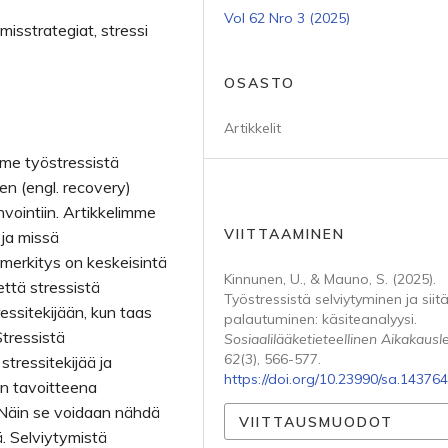
Vol 62 Nro 3 (2025)
isstrategiat, stressi
OSASTO
Artikkelit
mme työstressistä
sen (engl. recovery)
nvointiin. Artikkelimme
VIITTAAMINEN
a ja missä
merkitys on keskeisintä
Kinnunen, U., & Mauno, S. (2025).
että stressistä
Työstressistä selviytyminen ja siit
essitekijään, kun taas
palautuminen: käsiteanalyysi.
tressistä
Sosiaalilääketieteellinen Aikakausle
62
(3), 566-577.
stressitekijää ja
https://doi.org/10.23990/sa.143764
en tavoitteena
 Näin se voidaan nähdä
VIITTAUSMUODOT
. Selviytymistä