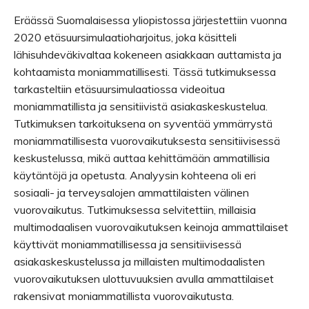
Eräässä Suomalaisessa yliopistossa järjestettiin vuonna
2020 etäsuursimulaatioharjoitus, joka käsitteli
lähisuhdeväkivaltaa kokeneen asiakkaan auttamista ja
kohtaamista moniammatillisesti. Tässä tutkimuksessa
tarkasteltiin etäsuursimulaatiossa videoitua
moniammatillista ja sensitiivistä asiakaskeskustelua.
Tutkimuksen tarkoituksena on syventää ymmärrystä
moniammatillisesta vuorovaikutuksesta sensitiivisessä
keskustelussa, mikä auttaa kehittämään ammatillisia
käytäntöjä ja opetusta. Analyysin kohteena oli eri
sosiaali- ja terveysalojen ammattilaisten välinen
vuorovaikutus. Tutkimuksessa selvitettiin, millaisia
multimodaalisen vuorovaikutuksen keinoja ammattilaiset
käyttivät moniammatillisessa ja sensitiivisessä
asiakaskeskustelussa ja millaisten multimodaalisten
vuorovaikutuksen ulottuvuuksien avulla ammattilaiset
rakensivat moniammatillista vuorovaikutusta.