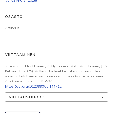
Vol 62 Nro 3 (2025)
OSASTO
Artikkelit
VIITTAAMINEN
Jaakkola, J., Mönkkönen , K., Hyvärinen , M.-L., Martikainen, J., &
Kekoni , T. (2025). Multimodaaliset keinot moniammatillisen
vuorovaikutuksen rakentamisessa .
Sosiaalilääketieteellinen
Aikakauslehti
,
62
(3), 578-597.
https://doi.org/10.23990/sa.144712
VIITTAUSMUODOT