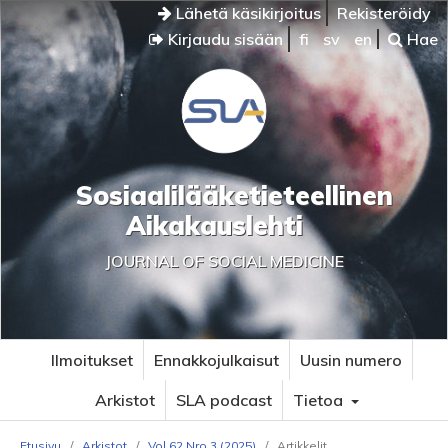
Lähetä käsikirjoitus
Rekisteröidy
Kirjaudu sisään
fi
sv
en
Hae
Sosiaalilääketieteellinen
Aikakauslehti
JOURNAL OF SOCIAL MEDICINE
Ilmoitukset
Ennakkojulkaisut
Uusin numero
Arkistot
SLA podcast
Tietoa
Etusivu
/
Arkistot
/
Vol 62 Nro 3 (2025)
/
Artikkelit