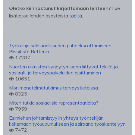
Oletko kiinnostunut kirjoittamaan lehteen?
Lue
lisätietoa lehden osastoista
täältä
.
Työkaluja seksuaalisuuden puheeksi ottamiseen:
Plissitistä Betteriin
17287
Nuorten aikuisten syrjäytymiseen liittyvät tekijät ja
sosiaali- ja terveyspalveluiden ajoittuminen
10651
Monimenetelmätutkimus terveystieteissä
8325
Miten tutkia sosiaalisia representaatioita?
7959
Esimiehen johtamistyylin yhteys työntekijän
kokemaan työuupumukseen ja sairaana työskentelyyn
7472