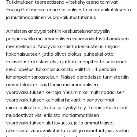
Tutkimuksen teoreettisena viitekehyksenä toimivat
Erving Goffmanin teoria sosiaalisesta vuorovaikutuksesta
ja multimodaalinen vuorovaikutustutkimus.
Aineiston analyysi tehtiin keskustelunanalyysiin
pohjautuvalla multimodaalisen vuorovaikutustutkimuksen
menetelmällä. Analyysi kohdistui keskustelun neljään
kokonaisuuteen, jotka olivat aloitus, puheeksi otto,
väkivallasta keskustelu ja jatkotoimenpiteistä sopiminen
sekä lopetus. Kokonaisuuksista valittiin 14 periodia
lähempään tarkasteluun. Näissä periodeissa tunnistettiin
ammattilaisten käyttämiä multimodaalisen
vuorovaikutuksen keinoja. Yleisimmiksi multimodaalisen
vuorovaikutuksen keinoiksi havaittiin sanavalinnat,
minimipalautteet, katse ja nyökyttely. Tunnistetut keinot
muodostivat viisi erilaista moniammatillisen
vuorovaikutuksen ulottuvuutta, joilla ammattilaiset
rakensivat vuorovaikutusta: roolit ja asiantuntijuus, vallan