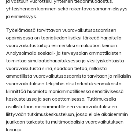
ja vastuun vuorottelu, yhteinen tiedonmuodostus,
yhteishengen luominen sekä rakentava samanmielisyys
ja erimielisyys.
Työelämässä tarvittavan vuorovaikutusosaamisen
oppimisessa on teoriatiedon lisäksi tärkeää harjoitella
vuorovaikutustaitoja esimerkiksi simulaation keinoin.
Analysoimalla sosiaali- ja terveysalan ammattilaisten
toimintaa simulaatioharjoituksessa ja yksityiskohtaista
vuorovaikutusta siinä, saadaan tietoa, millaista
ammatillista vuorovaikutusosaamista tarvitaan ja millaisiin
vuorovaikutuksen tekijöihin olisi tarkoituksenmukaista
kiinnittää huomiota moniammatillisessa sensitiivisessä
keskustelussa ja sen opettamisessa. Tutkimuksella
osallistutaan moniammatilliseen vuorovaikutukseen
liittyvään tutkimuskeskusteluun, jossa ei ole aikaisemmin
juurikaan tarkasteltu multimodaalisia vuorovaikutuksen
keinoja.