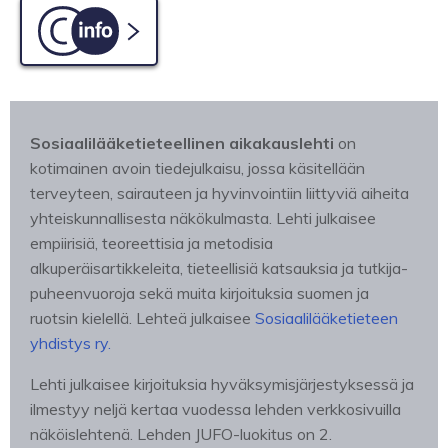
C-info
Sosiaalilääketieteellinen aikakauslehti
on
kotimainen avoin tiedejulkaisu, jossa käsitellään
terveyteen, sairauteen ja hyvinvointiin liittyviä aiheita
yhteiskunnallisesta näkökulmasta. Lehti julkaisee
empiirisiä, teoreettisia ja metodisia
alkuperäisartikkeleita, tieteellisiä katsauksia ja tutkija-
puheenvuoroja sekä muita kirjoituksia suomen ja
ruotsin kielellä. Lehteä julkaisee
Sosiaalilääketieteen
yhdistys ry.
Lehti julkaisee kirjoituksia hyväksymisjärjestyksessä ja
ilmestyy neljä kertaa vuodessa lehden verkkosivuilla
näköislehtenä. Lehden JUFO-luokitus on 2.