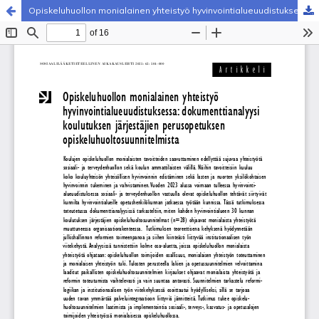
Opiskeluhuollon monialainen yhteistyö hyvinvointialueuudistuksessa: dokumenttianalyysi koulutuksen järjestäjien perusopetuksen opiskeluhuoltosuunnitelmista
Palvelua ylläpitää
Tieteellisten seurain valtuuskunta
.