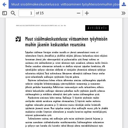
Muut sisäilmakeskustelussa: viittaaminen työyhteisönmuihin jäseniin keskustelun resurssina
Palvelua ylläpitää
Tieteellisten seurain valtuuskunta
.