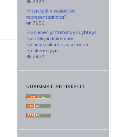
8323
Miten tutkia sosiaalisia
representaatioita?
7956
Esimiehen johtamistyylin yhteys
työntekijän kokemaan
työuupumukseen ja sairaana
työskentelyyn
7472
UUSIMMAT ARTIKKELIT