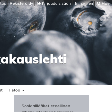
itus
Rekisteröidy
Kirjaudu sisään
fi
sv
en
Hae
kakauslehti
st
Tietoa
Sosiaalilääketieteellinen