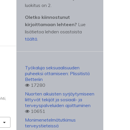
luokitus on 2.
Oletko kiinnostunut
kirjoittamaan lehteen?
Lue
lisätietoa lehden osastoista
täältä
.
Työkaluja seksuaalisuuden
puheeksi ottamiseen: Plissitistä
Betteriin
17280
Nuorten aikuisten syrjäytymiseen
hti
,
liittyvät tekijät ja sosiaali- ja
terveyspalveluiden ajoittuminen
10651
Monimenetelmätutkimus
terveystieteissä