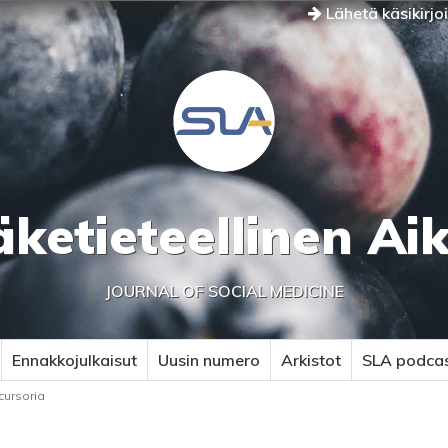
Lähetä käsikirjo
äketieteellinen Ai
JOURNAL OF SOCIAL MEDICINE
Ennakkojulkaisut
Uusin numero
Arkistot
SLA podca
cursoria