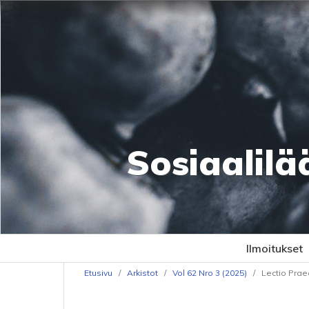
Sosiaalilä
Ilmoitukset
Etusivu
/
Arkistot
/
Vol 62 Nro 3 (2025)
/
Lectio Prae