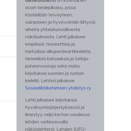
aikakauslehti
on kotimainen
avoin tiedejulkaisu, jossa
käsitellään terveyteen,
sairauteen ja hyvinvointiin liittyviä
aiheita yhteiskunnallisesta
näkökulmasta. Lehti julkaisee
empiirisiä, teoreettisia ja
metodisia alkuperäisartikkeleita,
tieteellisiä katsauksia ja tutkija-
puheenvuoroja sekä muita
kirjoituksia suomen ja ruotsin
kielellä. Lehteä julkaisee
Sosiaalilääketieteen yhdistys ry.
Lehti julkaisee kirjoituksia
hyväksymisjärjestyksessä ja
ilmestyy neljä kertaa vuodessa
lehden verkkosivuilla
näköislehtenä. Lehden JUFO-