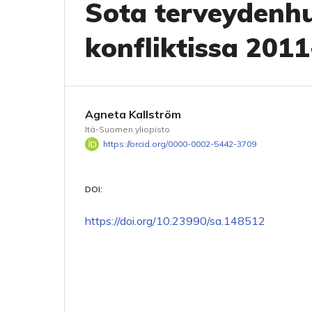
Sota terveydenhu
konfliktissa 201
Agneta Kallström
Itä-Suomen yliopisto
https://orcid.org/0000-0002-5442-3709
DOI:
https://doi.org/10.23990/sa.148512