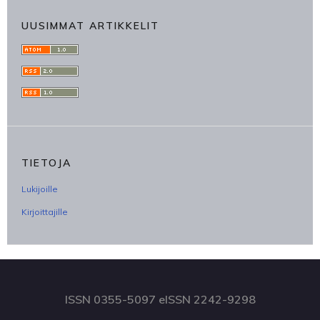
UUSIMMAT ARTIKKELIT
TIETOJA
Lukijoille
Kirjoittajille
ISSN 0355-5097 eISSN 2242-9298