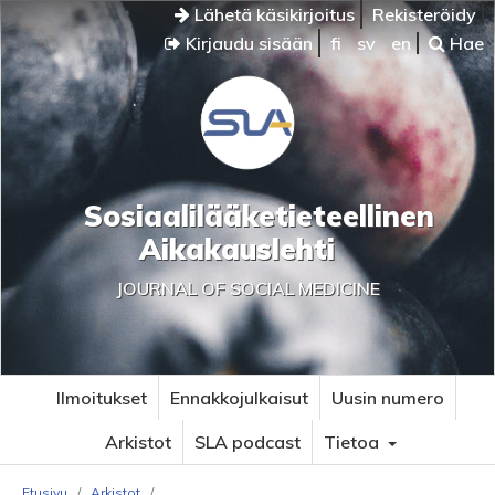
Lähetä käsikirjoitus
Rekisteröidy
Kirjaudu sisään
fi
sv
en
Hae
Sosiaalilääketieteellinen
Aikakauslehti
JOURNAL OF SOCIAL MEDICINE
Ilmoitukset
Ennakkojulkaisut
Uusin numero
Arkistot
SLA podcast
Tietoa
Etusivu
/
Arkistot
/