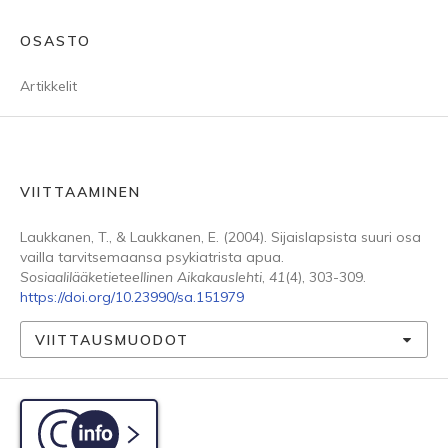
OSASTO
Artikkelit
VIITTAAMINEN
Laukkanen, T., & Laukkanen, E. (2004). Sijaislapsista suuri osa
vailla tarvitsemaansa psykiatrista apua.
Sosiaalilääketieteellinen Aikakauslehti
,
41
(4), 303-309.
https://doi.org/10.23990/sa.151979
VIITTAUSMUODOT
C-info