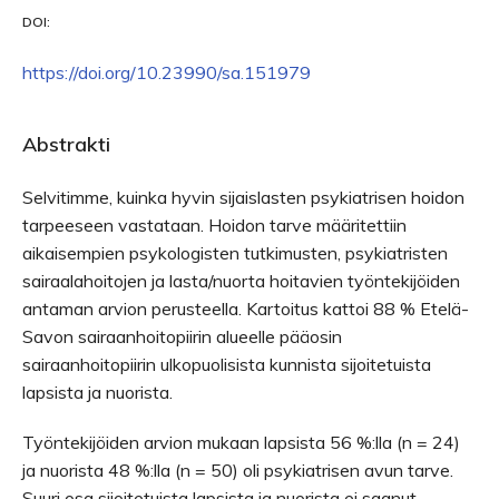
DOI:
https://doi.org/10.23990/sa.151979
Abstrakti
Selvitimme, kuinka hyvin sijaislasten psykiatrisen hoidon
tarpeeseen vastataan. Hoidon tarve määritettiin
aikaisempien psykologisten tutkimusten, psykiatristen
sairaalahoitojen ja lasta/nuorta hoitavien työntekijöiden
antaman arvion perusteella. Kartoitus kattoi 88 % Etelä-
Savon sairaanhoitopiirin alueelle pääosin
sairaanhoitopiirin ulkopuolisista kunnista sijoitetuista
lapsista ja nuorista.
Työntekijöiden arvion mukaan lapsista 56 %:lla (n = 24)
ja nuorista 48 %:lla (n = 50) oli psykiatrisen avun tarve.
Suuri osa sijoitetuista lapsista ja nuorista ei saanut