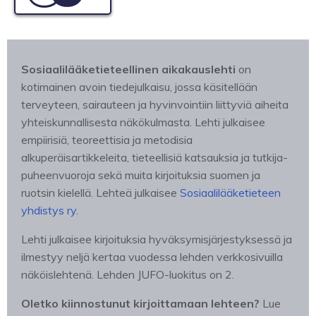
Sosiaalilääketieteellinen aikakauslehti
on
kotimainen avoin tiedejulkaisu, jossa käsitellään
terveyteen, sairauteen ja hyvinvointiin liittyviä aiheita
yhteiskunnallisesta näkökulmasta. Lehti julkaisee
empiirisiä, teoreettisia ja metodisia
alkuperäisartikkeleita, tieteellisiä katsauksia ja tutkija-
puheenvuoroja sekä muita kirjoituksia suomen ja
ruotsin kielellä. Lehteä julkaisee
Sosiaalilääketieteen
yhdistys ry.
Lehti julkaisee kirjoituksia hyväksymisjärjestyksessä ja
ilmestyy neljä kertaa vuodessa lehden verkkosivuilla
näköislehtenä. Lehden JUFO-luokitus on 2.
Oletko kiinnostunut kirjoittamaan lehteen?
Lue