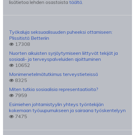
lisätietoa lehden osastoista
täältä
.
Työkaluja seksuaalisuuden puheeksi ottamiseen:
Plissitistä Betteriin
17308
Nuorten aikuisten syrjäytymiseen liittyvät tekijät ja
sosiaali- ja terveyspalveluiden ajoittuminen
10652
Monimenetelmätutkimus terveystieteissä
8325
Miten tutkia sosiaalisia representaatioita?
7959
Esimiehen johtamistyylin yhteys työntekijän
kokemaan työuupumukseen ja sairaana työskentelyyn
7475