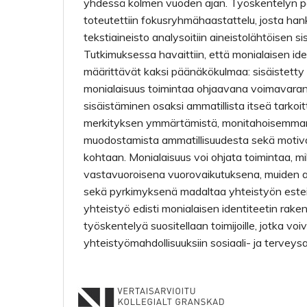
yhdessä kolmen vuoden ajan. Työskentelyn p
toteutettiin fokusryhmähaastattelu, josta hank
tekstiaineisto analysoitiin aineistolähtöisen si
Tutkimuksessa havaittiin, että monialaisen ide
määrittävät kaksi päänäkökulmaa: sisäistetty 
monialaisuus toimintaa ohjaavana voimavaran
sisäistäminen osaksi ammatillista itseä tarkoi
merkityksen ymmärtämistä, monitahoisemma
muodostamista ammatillisuudesta sekä motiva
kohtaan. Monialaisuus voi ohjata toimintaa, m
vastavuoroisena vuorovaikutuksena, muiden 
sekä pyrkimyksenä madaltaa yhteistyön este
yhteistyö edisti monialaisen identiteetin rake
työskentelyä suositellaan toimijoille, jotka voi
yhteistyömahdollisuuksiin sosiaali- ja terveysal