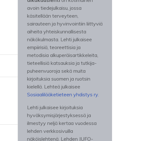
aikakauslehti
on kotimainen
avoin tiedejulkaisu, jossa
käsitellään terveyteen,
sairauteen ja hyvinvointiin liittyviä
aiheita yhteiskunnallisesta
näkökulmasta. Lehti julkaisee
empiirisiä, teoreettisia ja
metodisia alkuperäisartikkeleita,
tieteellisiä katsauksia ja tutkija-
puheenvuoroja sekä muita
kirjoituksia suomen ja ruotsin
kielellä. Lehteä julkaisee
Sosiaalilääketieteen yhdistys ry.
Lehti julkaisee kirjoituksia
hyväksymisjärjestyksessä ja
ilmestyy neljä kertaa vuodessa
lehden verkkosivuilla
näköislehtenä. Lehden JUFO-