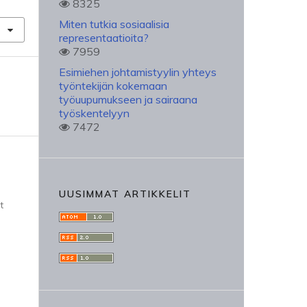
8325
Miten tutkia sosiaalisia
representaatioita?
7959
Esimiehen johtamistyylin yhteys
työntekijän kokemaan
työuupumukseen ja sairaana
työskentelyyn
7472
UUSIMMAT ARTIKKELIT
t