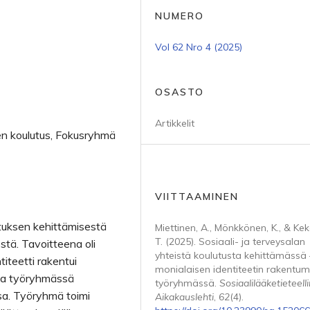
NUMERO
Vol 62 Nro 4 (2025)
OSASTO
Artikkelit
nen koulutus, Fokusryhmä
VIITTAAMINEN
utuksen kehittämisestä
Miettinen, A., Mönkkönen, K., & Kek
T. (2025). Sosiaali- ja terveysalan
tä. Tavoitteena oli
yhteistä koulutusta kehittämässä 
ntiteetti rakentui
monialaisen identiteetin rakentum
ssa työryhmässä
työryhmässä.
Sosiaalilääketieteell
sa. Työryhmä toimi
Aikakauslehti
,
62
(4).