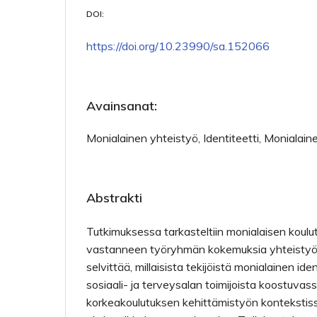
DOI:
https://doi.org/10.23990/sa.152066
Avainsanat:
Monialainen yhteistyö, Identiteetti, Monialai
Abstrakti
Tutkimuksessa tarkasteltiin monialaisen koul
vastanneen työryhmän kokemuksia yhteistyös
selvittää, millaisista tekijöistä monialainen ide
sosiaali- ja terveysalan toimijoista koostuva
korkeakoulutuksen kehittämistyön kontekstis