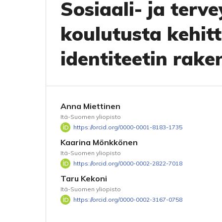
Sosiaali- ja terv
koulutusta kehit
identiteetin rak
Anna Miettinen
Itä-Suomen yliopisto
https://orcid.org/0000-0001-8183-1735
Kaarina Mönkkönen
Itä-Suomen yliopisto
https://orcid.org/0000-0002-2822-7018
Taru Kekoni
Itä-Suomen yliopisto
https://orcid.org/0000-0002-3167-0758