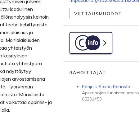
https://doi.org/10.23990/sa.152066
äättymisen jälkeen
ittu laadullinen
VIITTAUSMUODOT
sällönanalyysin keinoin.
ntiteetin kehittymistä
monialaisuus ja
a. Monialaisuuden
C-info
ttaa yhteistyön
n käsityksen
atiota yhteistyötä
ikä näyttäytyy
RAHOITTAJAT
alojen arvostamisena
itä. Työryhmän
Pohjois-Savon Rahasto
Apurahojen tunnistenumero
ntumista. Monialaista
65231453
vat vaikuttaa oppimis- ja
alla.