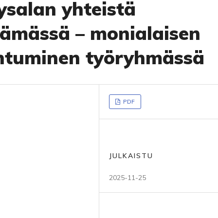
eysalan yhteistä
tämässä – monialaisen
entuminen työryhmässä
PDF
JULKAISTU
2025-11-25