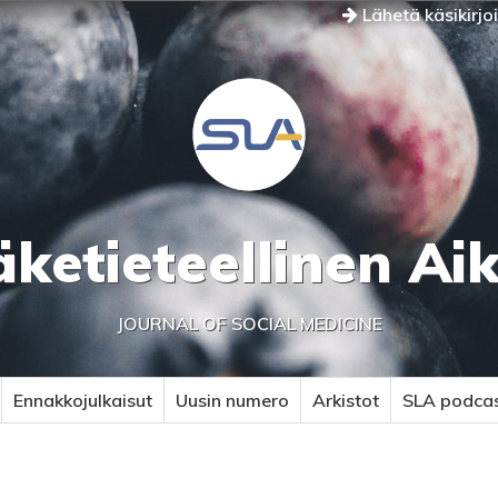
Lähetä käsikirjo
äketieteellinen Ai
JOURNAL OF SOCIAL MEDICINE
Ennakkojulkaisut
Uusin numero
Arkistot
SLA podca