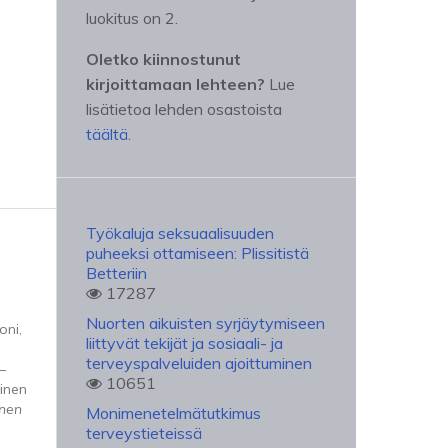
luokitus on 2.
Oletko kiinnostunut
kirjoittamaan lehteen?
Lue
lisätietoa lehden osastoista
täältä
.
Työkaluja seksuaalisuuden
puheeksi ottamiseen: Plissitistä
Betteriin
17287
Nuorten aikuisten syrjäytymiseen
oni,
liittyvät tekijät ja sosiaali- ja
terveyspalveluiden ajoittuminen
–
10651
inen
inen
Monimenetelmätutkimus
terveystieteissä