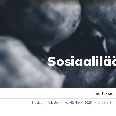
Sosiaalilä
Ilmoitukset
Etusivu
/
Arkistot
/
Vol 62 Nro 4 (2025)
/
Artikkelit