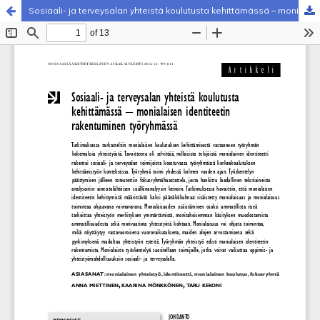
Sosiaali- ja terveysalan yhteistä koulutusta kehittämässä – monialaisen identiteetin rakentuminen työryhmässä
Palvelua ylläpitää
Tieteellisten seurain valtuuskunta
.