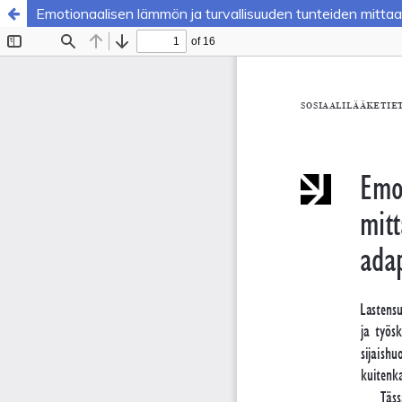
Emotionaalisen lämmön ja turvallisuuden tunteiden mitta