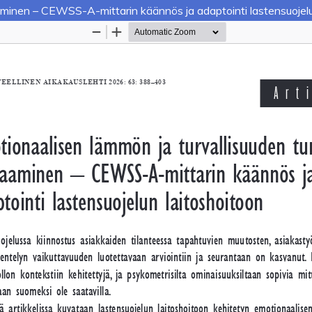
aminen – CEWSS-A-mittarin käännös ja adaptointi lastensuojelu
Palvelua ylläpitää
Tieteellisten seurain valtuuskun