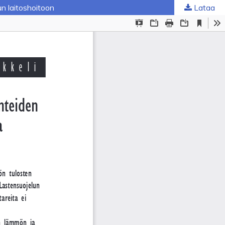
n laitoshoitoon
Lataa
ta
.