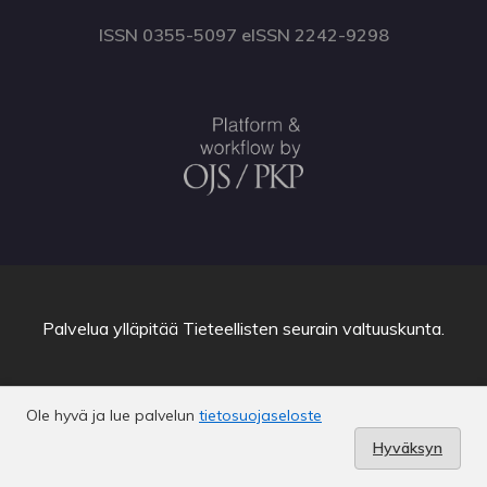
ISSN 0355-5097 eISSN 2242-9298
Palvelua ylläpitää
Tieteellisten seurain valtuuskunta
.
Ole hyvä ja lue palvelun
tietosuojaseloste
Hyväksyn