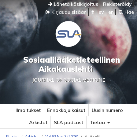
Lähetä käsikirjoitus
Rekisteröidy
Kirjaudu sisään
fi
sv
en
Hae
Sosiaalilääketieteellinen
Aikakauslehti
JOURNAL OF SOCIAL MEDICINE
Ilmoitukset
Ennakkojulkaisut
Uusin numero
Arkistot
SLA podcast
Tietoa
Etusivu
/
Arkistot
/
Vol 63 Nro 2 (2026)
/
Artikkelit