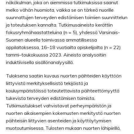
näkökulman, joka on aiemmissa tutkimuksissa saanut
melko vähän huomiota, vaikka se on tärkeä nuorille
suunnattujen terveyden edistämisen toimien suunnittelun
ja toteutuksen kannalta. Tutkimusaineisto kerättiin
fokusryhmähaastatteluina (n = 5), yhdessä Varsinais-
Suomen alueella toimivassa ammatillisessa
oppilaitoksessa, 16–18 vuotiailta opiskelijoilta (n = 22)
tammi–toukokuussa 2023. Aineisto analysoitiin
induktiivisella sisällönanalyysillä.
Tuloksena saatiin kuvaus nuorten päihteiden käyttöön
liittyvistä merkityksellisistä tekijöistä ja
kouluympäristöissä toteutettavista päihteettömyyttä
tukevista terveyden edistämisen toimista.
Tutkimustulokset vahvistavat perheympäristön ja
nuorten aikaisempien kokemusten merkitystä nuorten
päihteisiin liittyvien asenteiden ja käyttäytymisen
muotoutumisessa. Tulosten mukaan nuorten lähipiirillä,