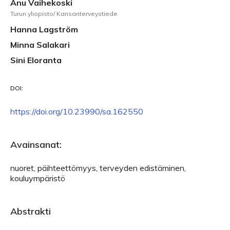
Anu Vaihekoski
Turun yliopisto/ Kansanterveystiede
Hanna Lagström
Minna Salakari
Sini Eloranta
DOI:
https://doi.org/10.23990/sa.162550
Avainsanat:
nuoret, päihteettömyys, terveyden edistäminen,
kouluympäristö
Abstrakti