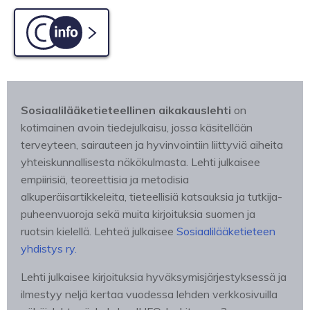
C-info
Sosiaalilääketieteellinen aikakauslehti
on
kotimainen avoin tiedejulkaisu, jossa käsitellään
terveyteen, sairauteen ja hyvinvointiin liittyviä aiheita
yhteiskunnallisesta näkökulmasta. Lehti julkaisee
empiirisiä, teoreettisia ja metodisia
alkuperäisartikkeleita, tieteellisiä katsauksia ja tutkija-
puheenvuoroja sekä muita kirjoituksia suomen ja
ruotsin kielellä. Lehteä julkaisee
Sosiaalilääketieteen
yhdistys ry.
Lehti julkaisee kirjoituksia hyväksymisjärjestyksessä ja
ilmestyy neljä kertaa vuodessa lehden verkkosivuilla