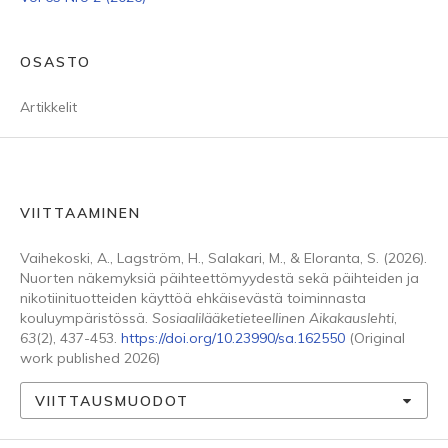
OSASTO
Artikkelit
VIITTAAMINEN
Vaihekoski, A., Lagström, H., Salakari, M., & Eloranta, S. (2026).
Nuorten näkemyksiä päihteettömyydestä sekä päihteiden ja
nikotiinituotteiden käyttöä ehkäisevästä toiminnasta
kouluympäristössä.
Sosiaalilääketieteellinen Aikakauslehti
,
63
(2), 437-453.
https://doi.org/10.23990/sa.162550
(Original
work published 2026)
VIITTAUSMUODOT