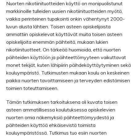
Nuorten nikotiinituotteiden käyttö on monipuolistunut
markkinoille tulleiden uusien nikotiinituotteiden myötä,
vaikka perinteinen tupakointi onkin vähentynyt 2000-
luvun alusta lähtien. Toisen asteen opiskelijoista
ammattiin opiskelevat käyttävät muita toisen asteen
opiskelijoita enemmän päihteitä, mukaan lukien
nikotiinituotteet. On tärkeää huomioida, että nuorten
päihteiden käyttöön ja päihteettömyyteen vaikuttavat
monet tekijät, kuten lähipiirin päihdekäyttäytyminen sekä
kouluympäristö. Tutkimusten mukaan koulu on keskeinen
paikka nuorten tavoittamiseen ja terveyden edistämisen
toimien toteuttamiseen.
Tämän tutkimuksen tarkoituksena oli kuvata toisen
asteen ammatillisessa koulutuksessa opiskelevien
nuorten omia näkemyksiä päihteettömyydestä ja
päihteiden käyttöä ehkäisevistä toimista
kouluympäristössä. Tutkimus tuo esiin nuorten