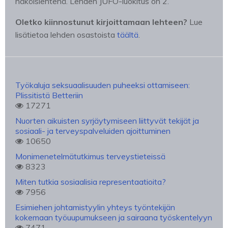
näköislehtenä. Lehden JUFO-luokitus on 2.
Oletko kiinnostunut kirjoittamaan lehteen?
Lue
lisätietoa lehden osastoista
täältä
.
Työkaluja seksuaalisuuden puheeksi ottamiseen:
Plissitistä Betteriin
17271
Nuorten aikuisten syrjäytymiseen liittyvät tekijät ja
sosiaali- ja terveyspalveluiden ajoittuminen
10650
Monimenetelmätutkimus terveystieteissä
8323
Miten tutkia sosiaalisia representaatioita?
7956
Esimiehen johtamistyylin yhteys työntekijän
kokemaan työuupumukseen ja sairaana työskentelyyn
7471