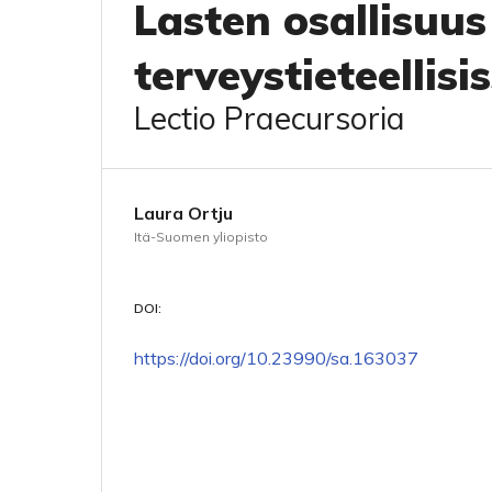
Lasten osallisuus
terveystieteellis
Lectio Praecursoria
Laura Ortju
Itä-Suomen yliopisto
DOI:
https://doi.org/10.23990/sa.163037