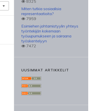
8325
Miten tutkia sosiaalisia
representaatioita?
7959
Esimiehen johtamistyylin yhteys
työntekijän kokemaan
työuupumukseen ja sairaana
työskentelyyn
7472
UUSIMMAT ARTIKKELIT