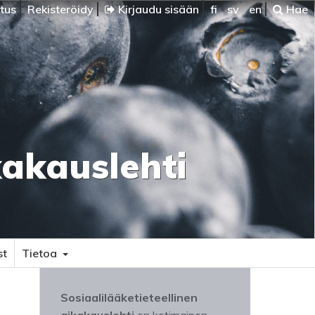
itus
Rekisteröidy
Kirjaudu sisään
fi
sv
en
Hae
kakauslehti
st
Tietoa
Sosiaalilääketieteellinen