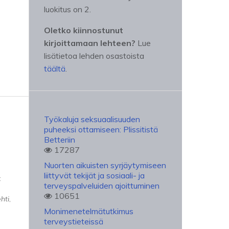
luokitus on 2.
Oletko kiinnostunut
kirjoittamaan lehteen?
Lue
lisätietoa lehden osastoista
täältä
.
Työkaluja seksuaalisuuden
puheeksi ottamiseen: Plissitistä
Betteriin
17287
Nuorten aikuisten syrjäytymiseen
liittyvät tekijät ja sosiaali- ja
:
terveyspalveluiden ajoittuminen
10651
hti
,
Monimenetelmätutkimus
terveystieteissä