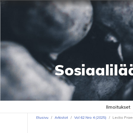
Sosiaalilä
Ilmoitukset
Etusivu
/
Arkistot
/
Vol 62 Nro 4 (2025)
/
Lectio Prae