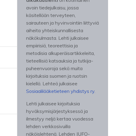
aikakauslehti
on kotimainen
avoin tiedejulkaisu, jossa
käsitellään terveyteen,
sairauteen ja hyvinvointiin liittyviä
aiheita yhteiskunnallisesta
näkökulmasta. Lehti julkaisee
empiirisiä, teoreettisia ja
metodisia alkuperäisartikkeleita,
tieteellisiä katsauksia ja tutkija-
puheenvuoroja sekä muita
kirjoituksia suomen ja ruotsin
kielellä. Lehteä julkaisee
Sosiaalilääketieteen yhdistys ry.
Lehti julkaisee kirjoituksia
hyväksymisjärjestyksessä ja
ilmestyy neljä kertaa vuodessa
lehden verkkosivuilla
näköislehtenä. Lehden JUFO-