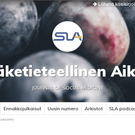
Lähetä käsikirjo
äketieteellinen Ai
JOURNAL OF SOCIAL MEDICINE
Ennakkojulkaisut
Uusin numero
Arkistot
SLA podca
cursoria