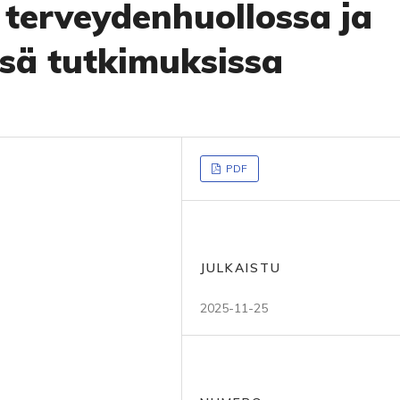
 terveydenhuollossa ja
issä tutkimuksissa
PDF
JULKAISTU
2025-11-25