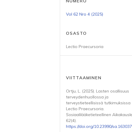
NUMERO
Vol 62 Nro 4 (2025)
OSASTO
Lectio Praecursoria
VIITTAAMINEN
Ortju, L. (2025). Lasten osallisuus
terveydenhuollossa ja
terveystieteellisissä tutkimuksissa 
Lectio Praecursoria.
Sosiaalilääketieteellinen Aikakausle
62
(4).
https://doi.org/10.23990/sa.163037