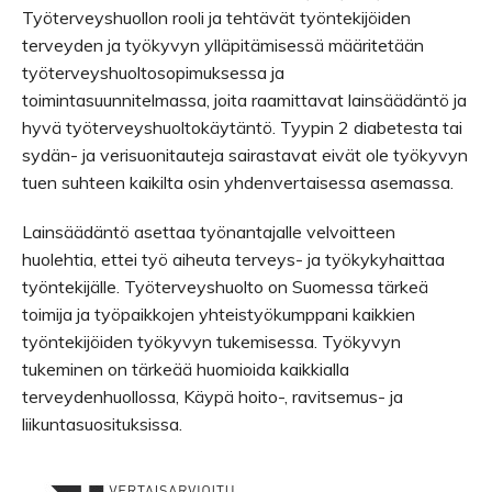
Työterveyshuollon rooli ja tehtävät työntekijöiden
terveyden ja työkyvyn ylläpitämisessä määritetään
työterveyshuoltosopimuksessa ja
toimintasuunnitelmassa, joita raamittavat lainsäädäntö ja
hyvä työterveyshuoltokäytäntö. Tyypin 2 diabetesta tai
sydän- ja verisuonitauteja sairastavat eivät ole työkyvyn
tuen suhteen kaikilta osin yhdenvertaisessa asemassa.
Lainsäädäntö asettaa työnantajalle velvoitteen
huolehtia, ettei työ aiheuta terveys- ja työkykyhaittaa
työntekijälle. Työterveyshuolto on Suomessa tärkeä
toimija ja työpaikkojen yhteistyökumppani kaikkien
työntekijöiden työkyvyn tukemisessa. Työkyvyn
tukeminen on tärkeää huomioida kaikkialla
terveydenhuollossa, Käypä hoito-, ravitsemus- ja
liikuntasuosituksissa.