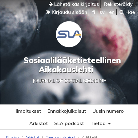
Lähetä käsikirjoitus
Rekisteröidy
Kirjaudu sisään
fi
sv
en
Hae
Sosiaalilääketieteellinen
Aikakauslehti
JOURNAL OF SOCIAL MEDICINE
Ilmoitukset
Ennakkojulkaisut
Uusin numero
Arkistot
SLA podcast
Tietoa
Etusivu
/
Arkistot
/
Ennakkojulkaisut
/
Artikkelit