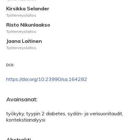
Kirsikka Selander
Työterveyslaitos
Risto Nikunlaakso
Työterveyslaitos
Jaana Laitinen
Työterveyslaitos
DOI:
https://doi.org/10.23990/sa.164282
Avainsanat:
työkyky, tyypin 2 diabetes, sydän- ja verisuonitaudit,
kontekstianalyysi
Abstrakti