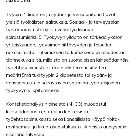
Tyypin 2 diabetes ja sydän- ja verisuonitaudit ovat
yleisiä työikäisten sairauksia. Sosiaali- ja terveysalan
työn kuormitustekijät ja vuorotyö lisäävät
sairastumisriskiä. Työkyvyn ylläpito on tärkeää yksilön,
yhteiskunnan, työvoiman riittävyyden ja talouden
näkökulmista. Tutkimuksen tarkoituksena oli muodostaa
tilannekuva siitä, millaista on suomalaisen lainsäädännön,
työehtosopimusten ja kansallisten suositusten
määrittämä tuki tyypin 2 diabetesta tai sydän- ja
verisuonitauteja sairastavien sotealan työntekijöiden
työkyvyn ylläpitämiseksi.
Kontekstianalyysin aineisto (N=33) muodostui
lainsäädännöstä, sotealan keskeisistä
työehtosopimuksista sekä kansallisista Käypä hoito-,
ravitsemus- ja liikuntasuosituksista. Aineisto analysoitiin
sisällönanalyysilla.