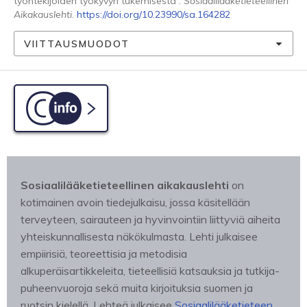
työntekijöiden työkyvyn tukemisesta .
Sosiaalilääketieteellinen
Aikakauslehti
.
https://doi.org/10.23990/sa.164282
VIITTAUSMUODOT
C-info
Sosiaalilääketieteellinen aikakauslehti
on
kotimainen avoin tiedejulkaisu, jossa käsitellään
terveyteen, sairauteen ja hyvinvointiin liittyviä aiheita
yhteiskunnallisesta näkökulmasta. Lehti julkaisee
empiirisiä, teoreettisia ja metodisia
alkuperäisartikkeleita, tieteellisiä katsauksia ja tutkija-
puheenvuoroja sekä muita kirjoituksia suomen ja
ruotsin kielellä. Lehteä julkaisee
Sosiaalilääketieteen