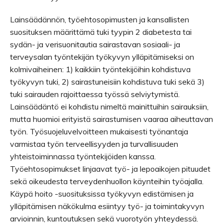
Lainsäädännön, työehtosopimusten ja kansallisten
suosituksen määrittämä tuki tyypin 2 diabetesta tai
sydän- ja verisuonitautia sairastavan sosiaali- ja
terveysalan työntekijän työkyvyn ylläpitämiseksi on
kolmivaiheinen: 1) kaikkiin työntekijöihin kohdistuva
työkyvyn tuki, 2) sairastuneisiin kohdistuva tuki sekä 3)
tuki sairauden rajoittaessa työssä selviytymistä.
Lainsäädäntö ei kohdistu nimeltä mainittuihin sairauksiin,
mutta huomioi erityistä sairastumisen vaaraa aiheuttavan
työn. Työsuojeluvelvoitteen mukaisesti työnantaja
varmistaa työn terveellisyyden ja turvallisuuden
yhteistoiminnassa työntekijöiden kanssa.
Työehtosopimukset linjaavat työ- ja lepoaikojen pituudet
sekä oikeudesta terveydenhuollon käynteihin työajalla.
Käypä hoito -suosituksissa työkyvyn edistämisen ja
ylläpitämisen näkökulma esiintyy työ- ja toimintakyvyn
arvioinnin, kuntoutuksen sekä vuorotyön yhteydessä.