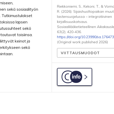
tumiseen,
Riekkoniemi, S., Kekoni, T., & Vorn
seen sekä sosiaalityön
R. (2026). Sijaishuoltopaikan muu
. Tutkimustulokset
lastensuojelussa – integratiivinen
utoksissa lapsen
kirjallisuuskatsaus.
Sosiaalilääketieteellinen Aikakausle
ikutussuhteet sekä
63
(2), 420-436.
toutuvat toisiinsa.
https://doi.org/10.23990/sa.176473
ittyvät keinot ja
(Original work published 2026)
erkitykseen sekä
VIITTAUSMUODOT
mintaan.
C-info