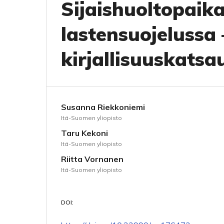
Sijaishuoltopaik
lastensuojelussa 
kirjallisuuskatsa
Susanna Riekkoniemi
Itä-Suomen yliopisto
Taru Kekoni
Itä-Suomen yliopisto
Riitta Vornanen
Itä-Suomen yliopisto
DOI: