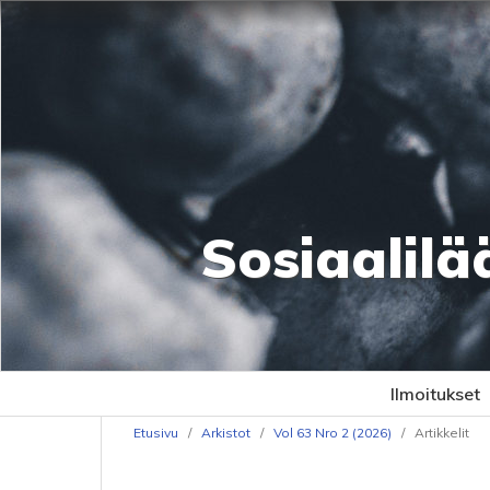
Sosiaalilä
Ilmoitukset
Etusivu
/
Arkistot
/
Vol 63 Nro 2 (2026)
/
Artikkelit