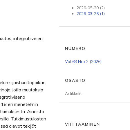
2026-05-20 (2)
2026-03-25 (1)
muutos, integratiivinen
NUMERO
Vol 63 Nro 2 (2026)
OSASTO
elun sijaishuoltopaikan
noja, joilla muutoksia
Artikkelit
egratiivisena
u 18 eri menetelmin
utkimuksesta. Aineisto
ysillä. Tutkimustulosten
VIITTAAMINEN
ssä olevat tekijät