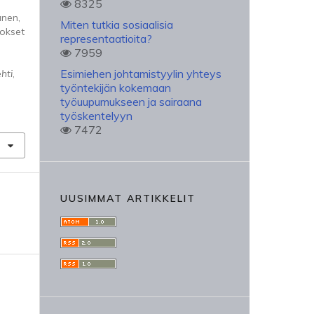
8325
anen,
Miten tutkia sosiaalisia
tokset
representaatioita?
7959
Esimiehen johtamistyylin yhteys
hti
,
työntekijän kokemaan
työuupumukseen ja sairaana
työskentelyyn
7472
UUSIMMAT ARTIKKELIT