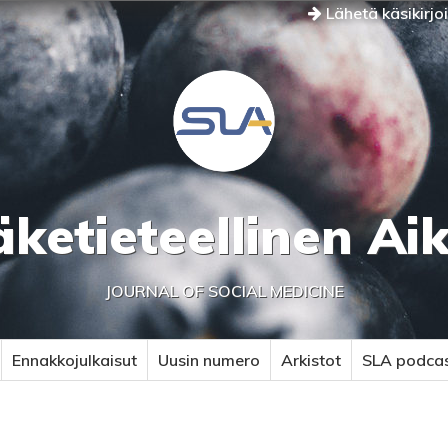
Lähetä käsikirjo
äketieteellinen Ai
JOURNAL OF SOCIAL MEDICINE
Ennakkojulkaisut
Uusin numero
Arkistot
SLA podca