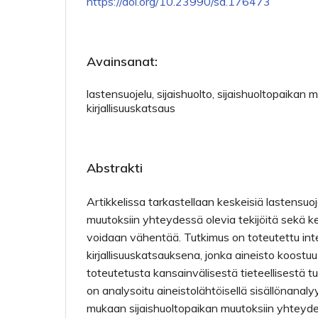
https://doi.org/10.23990/sa.176473
Avainsanat:
lastensuojelu, sijaishuolto, sijaishuoltopaikan 
kirjallisuuskatsaus
Abstrakti
Artikkelissa tarkastellaan keskeisiä lastensuoj
muutoksiin yhteydessä olevia tekijöitä sekä kei
voidaan vähentää. Tutkimus on toteutettu int
kirjallisuuskatsauksena, jonka aineisto koostu
toteutetusta kansainvälisestä tieteellisestä t
on analysoitu aineistolähtöisellä sisällönanaly
mukaan sijaishuoltopaikan muutoksiin yhteyde