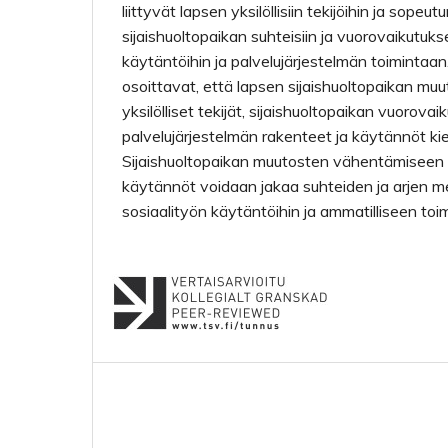
liittyvät lapsen yksilöllisiin tekijöihin ja sopeu
sijaishuoltopaikan suhteisiin ja vuorovaikutuk
käytäntöihin ja palvelujärjestelmän toimintaan
osoittavat, että lapsen sijaishuoltopaikan mu
yksilölliset tekijät, sijaishuoltopaikan vuorova
palvelujärjestelmän rakenteet ja käytännöt kie
Sijaishuoltopaikan muutosten vähentämiseen li
käytännöt voidaan jakaa suhteiden ja arjen m
sosiaalityön käytäntöihin ja ammatilliseen toi