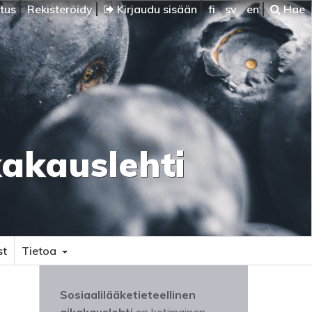
itus
Rekisteröidy
Kirjaudu sisään
fi
sv
en
Hae
kakauslehti
st
Tietoa
Sosiaalilääketieteellinen