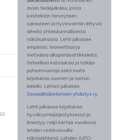
aikakauslehti
on kotimainen
avoin tiedejulkaisu, jossa
käsitellään terveyteen,
sairauteen ja hyvinvointiin liittyviä
aiheita yhteiskunnallisesta
näkökulmasta. Lehti julkaisee
empiirisiä, teoreettisia ja
metodisia alkuperäisartikkeleita,
tieteellisiä katsauksia ja tutkija-
puheenvuoroja sekä muita
kirjoituksia suomen ja ruotsin
kielellä. Lehteä julkaisee
Sosiaalilääketieteen yhdistys ry.
Lehti julkaisee kirjoituksia
-20
hyväksymisjärjestyksessä ja
ilmestyy neljä kertaa vuodessa
lehden verkkosivuilla
näköislehtenä. Lehden JUFO-