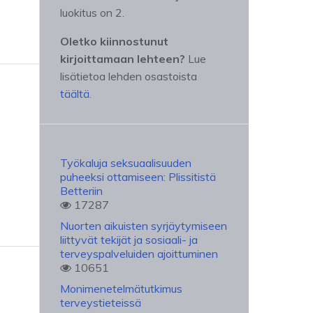
luokitus on 2.
Oletko kiinnostunut
kirjoittamaan lehteen?
Lue
lisätietoa lehden osastoista
täältä
.
Työkaluja seksuaalisuuden
puheeksi ottamiseen: Plissitistä
Betteriin
17287
Nuorten aikuisten syrjäytymiseen
liittyvät tekijät ja sosiaali- ja
terveyspalveluiden ajoittuminen
10651
Monimenetelmätutkimus
terveystieteissä