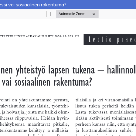
essi vai sosiaalinen rakentuma?
Palvelua ylläpitää
Tieteellisten seurain valtuuskun