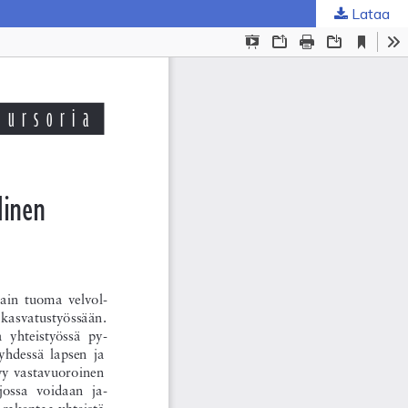
Lataa
ta
.