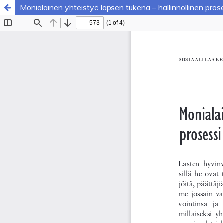
Monialainen yhteistyö lapsen tukena – hallinnollinen pros