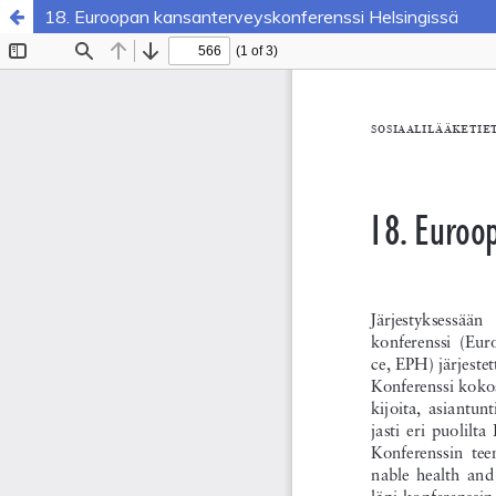
18. Euroopan kansanterveyskonferenssi Helsingissä