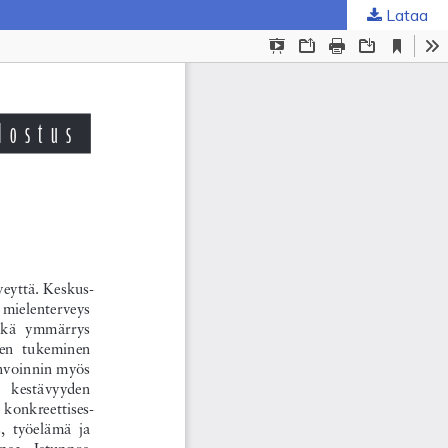
Lataa
ta
.