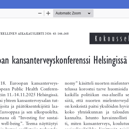
Palvelua ylläpitää
Tieteellisten seurain valtuuskun