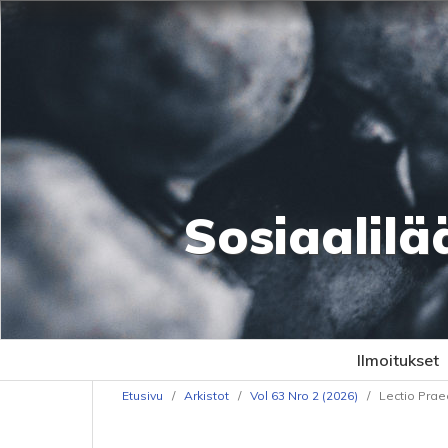
Sosiaalilä
Ilmoitukset
Etusivu
/
Arkistot
/
Vol 63 Nro 2 (2026)
/
Lectio Prae