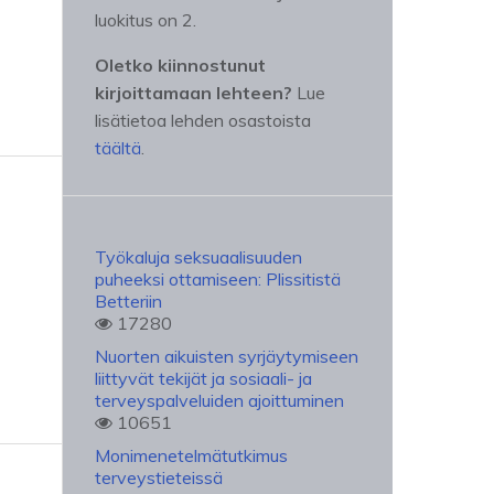
luokitus on 2.
Oletko kiinnostunut
kirjoittamaan lehteen?
Lue
lisätietoa lehden osastoista
täältä
.
Työkaluja seksuaalisuuden
puheeksi ottamiseen: Plissitistä
Betteriin
17280
Nuorten aikuisten syrjäytymiseen
liittyvät tekijät ja sosiaali- ja
terveyspalveluiden ajoittuminen
10651
Monimenetelmätutkimus
terveystieteissä