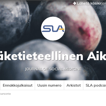
Lähetä käsikirjo
äketieteellinen Ai
JOURNAL OF SOCIAL MEDICINE
Ennakkojulkaisut
Uusin numero
Arkistot
SLA podca
cursoria