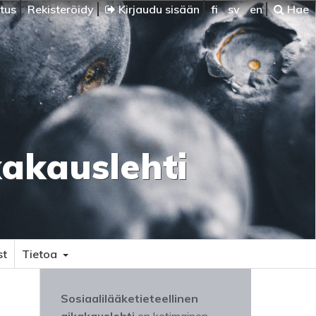
itus
Rekisteröidy
Kirjaudu sisään
fi
sv
en
Hae
kakauslehti
st
Tietoa
Sosiaalilääketieteellinen