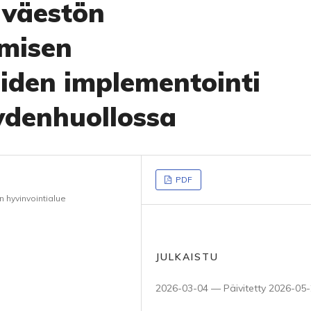
 väestön
ymisen
eiden implementointi
eydenhuollossa
PDF
n hyvinvointialue
JULKAISTU
2026-03-04 — Päivitetty 2026-05