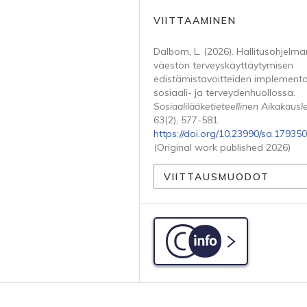
VIITTAAMINEN
Dalbom, L. (2026). Hallitusohjelma
väestön terveyskäyttäytymisen
edistämistavoitteiden implemento
sosiaali- ja terveydenhuollossa.
Sosiaalilääketieteellinen Aikakausle
63
(2), 577-581.
https://doi.org/10.23990/sa.179350
(Original work published 2026)
VIITTAUSMUODOT
C-info