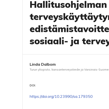
Hallitusohjelman
terveyskäyttäyt
edistämistavoitt
sosiaali- ja terv
Linda Dalbom
Turun yliopisto, kansanterveystiede ja Varsinais-Suome
DOI:
https://doi.org/10.23990/sa.179350