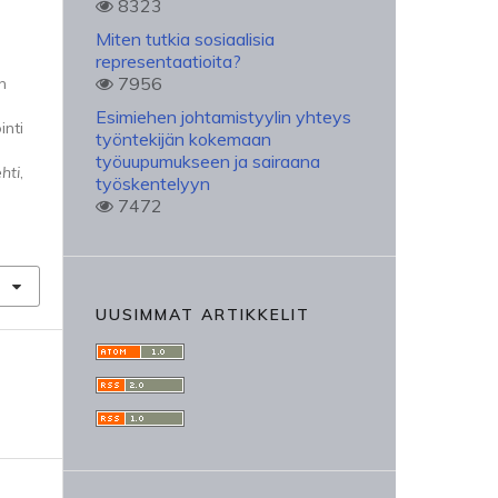
8323
Miten tutkia sosiaalisia
representaatioita?
7956
n
Esimiehen johtamistyylin yhteys
inti
työntekijän kokemaan
työuupumukseen ja sairaana
hti
,
työskentelyyn
7472
UUSIMMAT ARTIKKELIT