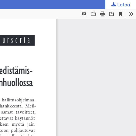
Lataa
ta
.