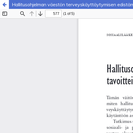
Hallitusohjelman väestön terveyskäyttäytymisen edistämi