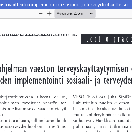
stavoitteiden implementointi sosiaali- ja terveydenhuollossa
Palvelua ylläpitää
Tieteellisten seurain valtuuskun