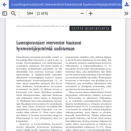
Luontoperustaiset interventiot haastavat hyvinvointijärjestelmää uudistumaan
Palvelua ylläpitää
Tieteellisten seurain valtuuskunta
.