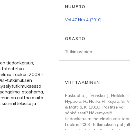
NUMERO
Vol 47 Nro 4 (2010)
OSASTO
Tutkimustaidot
sen tiedonkeruun,
ä toteutetun
gelmia Lääkäri 2008 -
08 -tutkimuksen
VIITTAAMINEN
 kyselytutkimuksessa
uusongelma, otosharha,
Ruskoaho, J., Vänskä, J., Heikkilä, T
tteena on auttaa muita
Hyppölä, H., Halila, H., Kujala, S., Vir
 suunnittelussa ja
& Mattila, K. (2010). Postitse vai
sähköisesti? Näkemyksiä
tiedonkeruumenetelmän valintaa
Lääkäri 2008 –tutkimuksen pohjalt