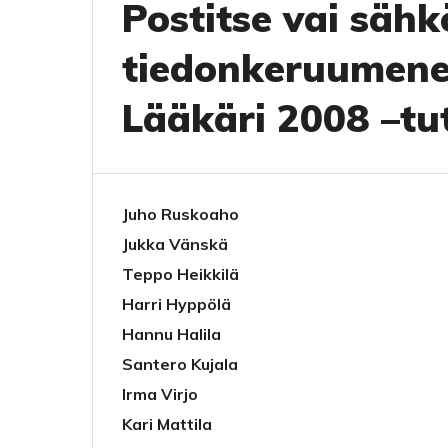
Postitse vai säh
tiedonkeruumene
Lääkäri 2008 –tu
Juho Ruskoaho
Jukka Vänskä
Teppo Heikkilä
Harri Hyppölä
Hannu Halila
Santero Kujala
Irma Virjo
Kari Mattila