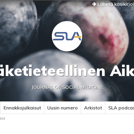
Lähetä käsikirjo
äketieteellinen Ai
JOURNAL OF SOCIAL MEDICINE
Ennakkojulkaisut
Uusin numero
Arkistot
SLA podca
dot