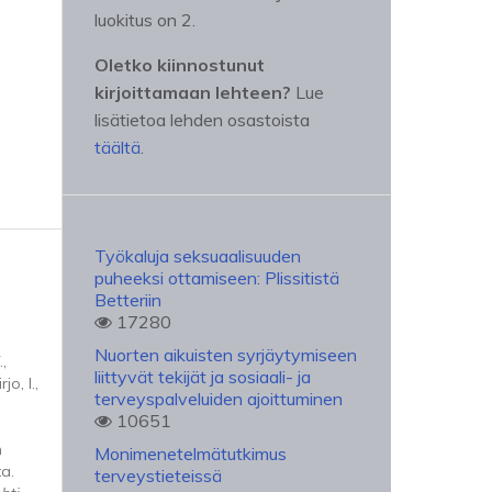
luokitus on 2.
Oletko kiinnostunut
kirjoittamaan lehteen?
Lue
lisätietoa lehden osastoista
täältä
.
Työkaluja seksuaalisuuden
puheeksi ottamiseen: Plissitistä
Betteriin
17280
Nuorten aikuisten syrjäytymiseen
.,
liittyvät tekijät ja sosiaali- ja
jo, I.,
terveyspalveluiden ajoittuminen
10651
n
Monimenetelmätutkimus
a.
terveystieteissä