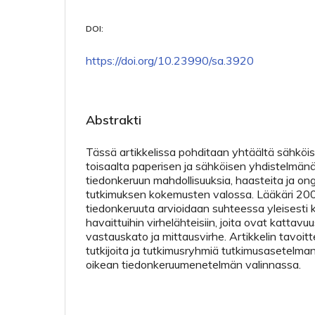
DOI:
https://doi.org/10.23990/sa.3920
Abstrakti
Tässä artikkelissa pohditaan yhtäältä sähköi
toisaalta paperisen ja sähköisen yhdistelmän
tiedonkeruun mahdollisuuksia, haasteita ja on
tutkimuksen kokemusten valossa. Lääkäri 20
tiedonkeruuta arvioidaan suhteessa yleisesti
havaittuihin virhelähteisiin, joita ovat kattav
vastauskato ja mittausvirhe. Artikkelin tavoi
tutkijoita ja tutkimusryhmiä tutkimusasetelman
oikean tiedonkeruumenetelmän valinnassa.