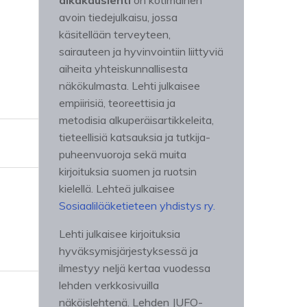
aikakauslehti
on kotimainen
avoin tiedejulkaisu, jossa
käsitellään terveyteen,
sairauteen ja hyvinvointiin liittyviä
aiheita yhteiskunnallisesta
näkökulmasta. Lehti julkaisee
empiirisiä, teoreettisia ja
metodisia alkuperäisartikkeleita,
tieteellisiä katsauksia ja tutkija-
puheenvuoroja sekä muita
kirjoituksia suomen ja ruotsin
kielellä. Lehteä julkaisee
Sosiaalilääketieteen yhdistys ry.
Lehti julkaisee kirjoituksia
hyväksymisjärjestyksessä ja
ilmestyy neljä kertaa vuodessa
lehden verkkosivuilla
näköislehtenä. Lehden JUFO-