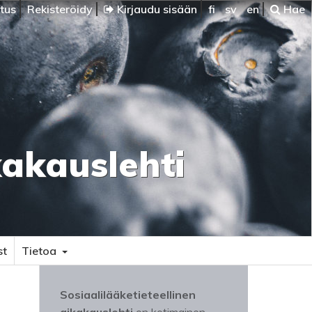
itus
Rekisteröidy
Kirjaudu sisään
fi
sv
en
Hae
kakauslehti
st
Tietoa
Sosiaalilääketieteellinen