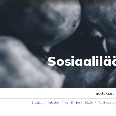
Sosiaalilä
Ilmoitukset
Etusivu
/
Arkistot
/
Vol 47 Nro 4 (2010)
/
Tutkimustai