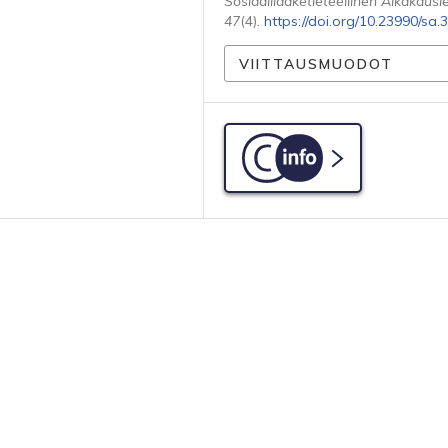
Sosiaalilääketieteellinen Aikakausle
47
(4).
https://doi.org/10.23990/sa.
VIITTAUSMUODOT
C-info