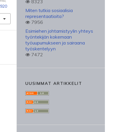
hti
,
8323
3920
Miten tutkia sosiaalisia
representaatioita?
7956
Esimiehen johtamistyylin yhteys
työntekijän kokemaan
työuupumukseen ja sairaana
työskentelyyn
7472
UUSIMMAT ARTIKKELIT