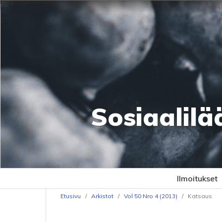
Sosiaalilä
Ilmoitukset
Etusivu
/
Arkistot
/
Vol 50 Nro 4 (2013)
/
Katsaus