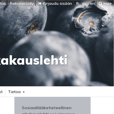
itus
Rekisteröidy
Kirjaudu sisään
fi
sv
en
Hae
kakauslehti
st
Tietoa
Sosiaalilääketieteellinen