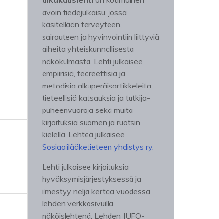
aikakauslehti
on kotimainen
avoin tiedejulkaisu, jossa
käsitellään terveyteen,
sairauteen ja hyvinvointiin liittyviä
aiheita yhteiskunnallisesta
näkökulmasta. Lehti julkaisee
empiirisiä, teoreettisia ja
metodisia alkuperäisartikkeleita,
tieteellisiä katsauksia ja tutkija-
puheenvuoroja sekä muita
kirjoituksia suomen ja ruotsin
kielellä. Lehteä julkaisee
Sosiaalilääketieteen yhdistys ry.
Lehti julkaisee kirjoituksia
hyväksymisjärjestyksessä ja
ilmestyy neljä kertaa vuodessa
lehden verkkosivuilla
näköislehtenä. Lehden JUFO-