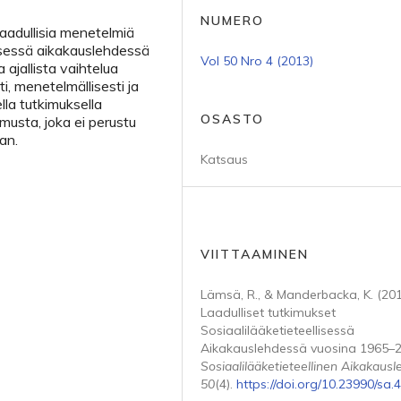
NUMERO
laadullisia menetelmiä
lisessä aikakauslehdessä
Vol 50 Nro 4 (2013)
 ajallista vaihtelua
ti, menetelmällisesti ja
la tutkimuksella
OSASTO
musta, joka ei perustu
an.
Katsaus
VIITTAAMINEN
Lämsä, R., & Manderbacka, K. (201
Laadulliset tutkimukset
Sosiaalilääketieteellisessä
Aikakauslehdessä vuosina 1965–2
Sosiaalilääketieteellinen Aikakausle
50
(4).
https://doi.org/10.23990/sa.