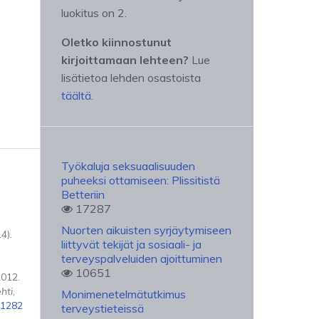
luokitus on 2.
Oletko kiinnostunut
kirjoittamaan lehteen?
Lue
lisätietoa lehden osastoista
täältä
.
Työkaluja seksuaalisuuden
puheeksi ottamiseen: Plissitistä
Betteriin
17287
Nuorten aikuisten syrjäytymiseen
4).
liittyvät tekijät ja sosiaali- ja
terveyspalveluiden ajoittuminen
10651
012.
hti
,
Monimenetelmätutkimus
41282
terveystieteissä