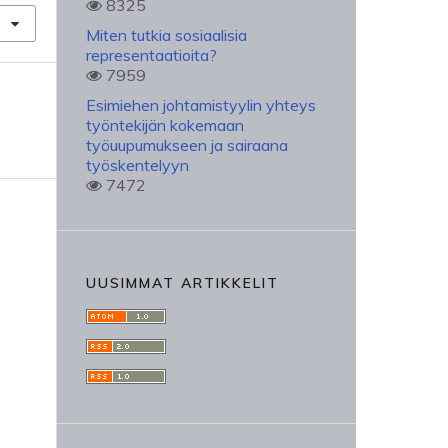
8325
Miten tutkia sosiaalisia
representaatioita?
7959
Esimiehen johtamistyylin yhteys
työntekijän kokemaan
työuupumukseen ja sairaana
työskentelyyn
7472
UUSIMMAT ARTIKKELIT