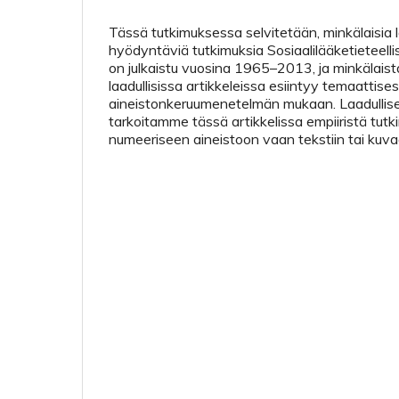
Tässä tutkimuksessa selvitetään, minkälaisia 
hyödyntäviä tutkimuksia Sosiaalilääketieteel
on julkaistu vuosina 1965–2013, ja minkälaista
laadullisissa artikkeleissa esiintyy temaattises
aineistonkeruumenetelmän mukaan. Laadullisel
tarkoitamme tässä artikkelissa empiiristä tutki
numeeriseen aineistoon vaan tekstiin tai kuva