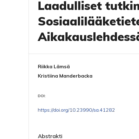
Laadulliset tutk
Sosiaalilääketiet
Aikakauslehdess
Riikka Lämsä
Kristiina Manderbacka
DOI:
https://doi.org/10.23990/sa.41282
Abstrakti