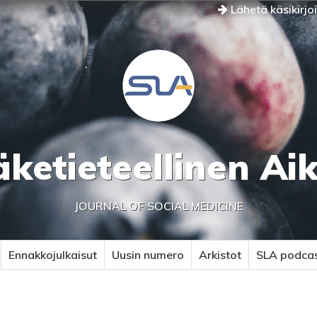
Lähetä käsikirjo
äketieteellinen Ai
JOURNAL OF SOCIAL MEDICINE
Ennakkojulkaisut
Uusin numero
Arkistot
SLA podca