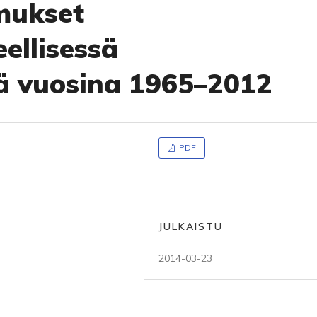
imukset
eellisessä
ä vuosina 1965–2012
PDF
JULKAISTU
2014-03-23