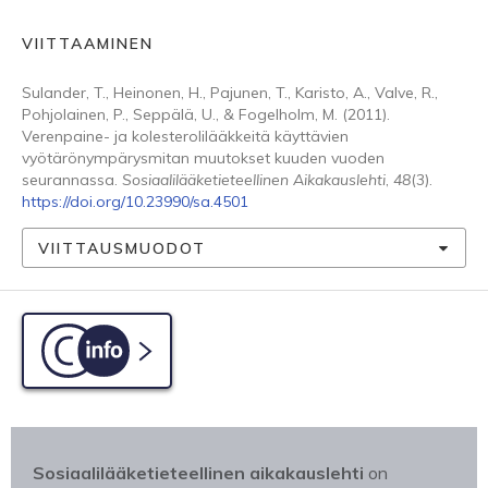
VIITTAAMINEN
Sulander, T., Heinonen, H., Pajunen, T., Karisto, A., Valve, R.,
Pohjolainen, P., Seppälä, U., & Fogelholm, M. (2011).
Verenpaine- ja kolesterolilääkkeitä käyttävien
vyötärönympärysmitan muutokset kuuden vuoden
seurannassa.
Sosiaalilääketieteellinen Aikakauslehti
,
48
(3).
https://doi.org/10.23990/sa.4501
VIITTAUSMUODOT
C-info
Sosiaalilääketieteellinen aikakauslehti
on