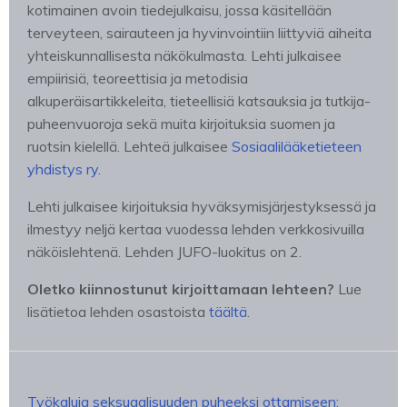
kotimainen avoin tiedejulkaisu, jossa käsitellään
terveyteen, sairauteen ja hyvinvointiin liittyviä aiheita
yhteiskunnallisesta näkökulmasta. Lehti julkaisee
empiirisiä, teoreettisia ja metodisia
alkuperäisartikkeleita, tieteellisiä katsauksia ja tutkija-
puheenvuoroja sekä muita kirjoituksia suomen ja
ruotsin kielellä. Lehteä julkaisee
Sosiaalilääketieteen
yhdistys ry.
Lehti julkaisee kirjoituksia hyväksymisjärjestyksessä ja
ilmestyy neljä kertaa vuodessa lehden verkkosivuilla
näköislehtenä. Lehden JUFO-luokitus on 2.
Oletko kiinnostunut kirjoittamaan lehteen?
Lue
lisätietoa lehden osastoista
täältä
.
Työkaluja seksuaalisuuden puheeksi ottamiseen: