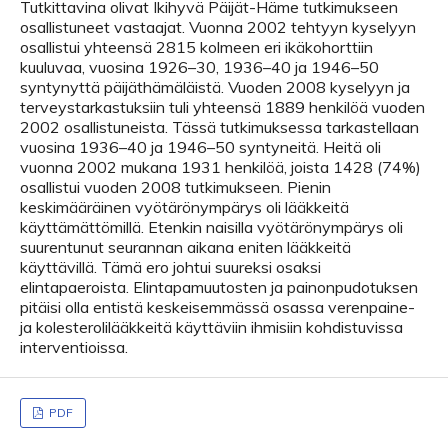
Tutkittavina olivat Ikihyvä Päijät-Häme tutkimukseen
osallistuneet vastaajat. Vuonna 2002 tehtyyn kyselyyn
osallistui yhteensä 2815 kolmeen eri ikäkohorttiin
kuuluvaa, vuosina 1926–30, 1936–40 ja 1946–50
syntynyttä päijäthämäläistä. Vuoden 2008 kyselyyn ja
terveystarkastuksiin tuli yhteensä 1889 henkilöä vuoden
2002 osallistuneista. Tässä tutkimuksessa tarkastellaan
vuosina 1936–40 ja 1946–50 syntyneitä. Heitä oli
vuonna 2002 mukana 1931 henkilöä, joista 1428 (74%)
osallistui vuoden 2008 tutkimukseen. Pienin
keskimääräinen vyötärönympärys oli lääkkeitä
käyttämättömillä. Etenkin naisilla vyötärönympärys oli
suurentunut seurannan aikana eniten lääkkeitä
käyttävillä. Tämä ero johtui suureksi osaksi
elintapaeroista. Elintapamuutosten ja painonpudotuksen
pitäisi olla entistä keskeisemmässä osassa verenpaine-
ja kolesterolilääkkeitä käyttäviin ihmisiin kohdistuvissa
interventioissa.
PDF