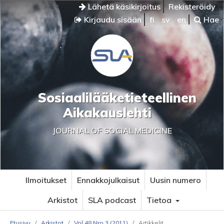
Lähetä käsikirjoitus
Rekisteröidy
Kirjaudu sisään
fi
sv
en
Hae
Sosiaalilääketieteellinen
Aikakauslehti
JOURNAL OF SOCIAL MEDICINE
Ilmoitukset
Ennakkojulkaisut
Uusin numero
Arkistot
SLA podcast
Tietoa
Etusivu
/
Arkistot
/
Vol 48 Nro 3 (2011)
/
Artikkelit