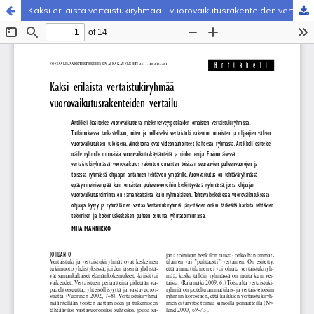
Kaksi erilaista vertaistukiryhmää – vuorovaikutusrakenteiden vertailu
Palvelua ylläpitää
Tieteellisten seurain valtuuskunta
.