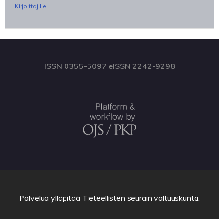
Kirjoittajille
ISSN 0355-5097 eISSN 2242-9298
Palvelua ylläpitää
Tieteellisten seurain valtuuskunta
.