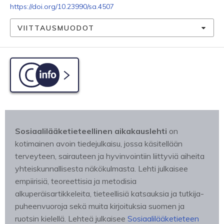
https://doi.org/10.23990/sa.4507
VIITTAUSMUODOT
C-info
Sosiaalilääketieteellinen aikakauslehti
on
kotimainen avoin tiedejulkaisu, jossa käsitellään
terveyteen, sairauteen ja hyvinvointiin liittyviä aiheita
yhteiskunnallisesta näkökulmasta. Lehti julkaisee
empiirisiä, teoreettisia ja metodisia
alkuperäisartikkeleita, tieteellisiä katsauksia ja tutkija-
puheenvuoroja sekä muita kirjoituksia suomen ja
ruotsin kielellä. Lehteä julkaisee
Sosiaalilääketieteen