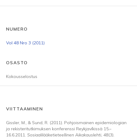
NUMERO
Vol 48 Nro 3 (2011)
OSASTO
Kokousselostus
VIITTAAMINEN
Gissler, M., & Sund, R. (2011). Pohjoismainen epidemiologian
ja rekisteritutkimuksen konferenssi Reykjavíkissä 15.–
16.6.2011.
Sosiaalilääketieteellinen Aikakauslehti
,
48
(3).