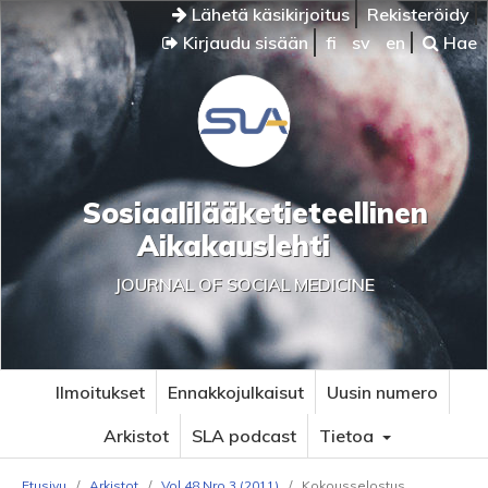
Lähetä käsikirjoitus
Rekisteröidy
Kirjaudu sisään
fi
sv
en
Hae
Sosiaalilääketieteellinen
Aikakauslehti
JOURNAL OF SOCIAL MEDICINE
Ilmoitukset
Ennakkojulkaisut
Uusin numero
Arkistot
SLA podcast
Tietoa
Etusivu
/
Arkistot
/
Vol 48 Nro 3 (2011)
/
Kokousselostus