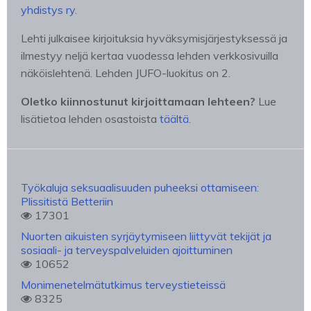
yhdistys ry.
Lehti julkaisee kirjoituksia hyväksymisjärjestyksessä ja
ilmestyy neljä kertaa vuodessa lehden verkkosivuilla
näköislehtenä. Lehden JUFO-luokitus on 2.
Oletko kiinnostunut kirjoittamaan lehteen?
Lue
lisätietoa lehden osastoista
täältä
.
Työkaluja seksuaalisuuden puheeksi ottamiseen:
Plissitistä Betteriin
17301
Nuorten aikuisten syrjäytymiseen liittyvät tekijät ja
sosiaali- ja terveyspalveluiden ajoittuminen
10652
Monimenetelmätutkimus terveystieteissä
8325