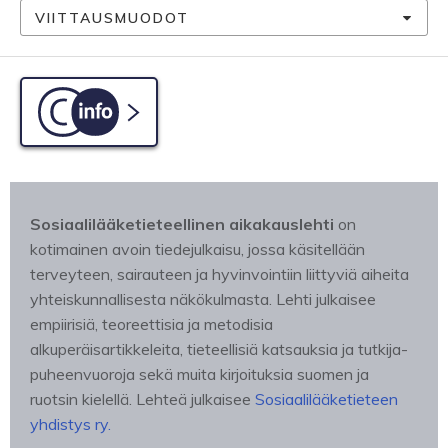
VIITTAUSMUODOT
C-info
Sosiaalilääketieteellinen aikakauslehti
on
kotimainen avoin tiedejulkaisu, jossa käsitellään
terveyteen, sairauteen ja hyvinvointiin liittyviä aiheita
yhteiskunnallisesta näkökulmasta. Lehti julkaisee
empiirisiä, teoreettisia ja metodisia
alkuperäisartikkeleita, tieteellisiä katsauksia ja tutkija-
puheenvuoroja sekä muita kirjoituksia suomen ja
ruotsin kielellä. Lehteä julkaisee
Sosiaalilääketieteen
yhdistys ry.