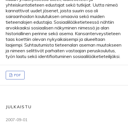
yhteiskuntatieteen edustajat sekä tutkijat. Uutta nimeä
kannattivat uudet jäsenet, joista suurin osa oli
sairaanhoidon koulutuksen omaavia sekä muiden
tieteenalojen edustajia. Sosiaalilääketieteessä nähtiin
arvokkaaksi sosiaalisen näkyminen nimessä ja alan
historiallinen perinne sekä asema. Kansanterveystieteen
taas koettiin olevan nykyaikaisempi ja alueeltaan
laajempi. Suhtautumista tieteenalan aseman muutokseen
ja nimeen selittivät parhaiten vastaajan peruskoulutus,
työn laatu sekä identifioituminen sosiaalilääketieteilijäksi.
PDF
JULKAISTU
2007-09-01