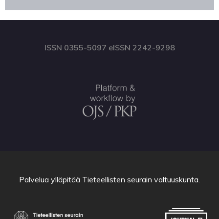
ISSN 0355-5097 eISSN 2242-9298
Palvelua ylläpitää
Tieteellisten seurain valtuuskunta
.