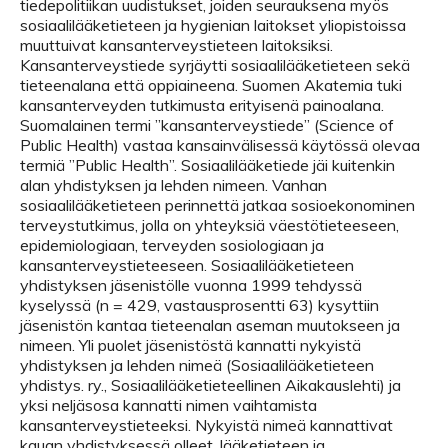
tiedepolitiikan uudistukset, joiden seurauksena myös
sosiaalilääketieteen ja hygienian laitokset yliopistoissa
muuttuivat kansanterveystieteen laitoksiksi.
Kansanterveystiede syrjäytti sosiaalilääketieteen sekä
tieteenalana että oppiaineena. Suomen Akatemia tuki
kansanterveyden tutkimusta erityisenä painoalana.
Suomalainen termi ”kansanterveystiede” (Science of
Public Health) vastaa kansainvälisessä käytössä olevaa
termiä ”Public Health”. Sosiaalilääketiede jäi kuitenkin
alan yhdistyksen ja lehden nimeen. Vanhan
sosiaalilääketieteen perinnettä jatkaa sosioekonominen
terveystutkimus, jolla on yhteyksiä väestötieteeseen,
epidemiologiaan, terveyden sosiologiaan ja
kansanterveystieteeseen. Sosiaalilääketieteen
yhdistyksen jäsenistölle vuonna 1999 tehdyssä
kyselyssä (n = 429, vastausprosentti 63) kysyttiin
jäsenistön kantaa tieteenalan aseman muutokseen ja
nimeen. Yli puolet jäsenistöstä kannatti nykyistä
yhdistyksen ja lehden nimeä (Sosiaalilääketieteen
yhdistys. ry., Sosiaalilääketieteellinen Aikakauslehti) ja
yksi neljäsosa kannatti nimen vaihtamista
kansanterveystieteeksi. Nykyistä nimeä kannattivat
kauan yhdistyksessä olleet, lääketieteen ja