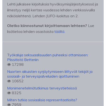
Lehti julkaisee kirjoituksia hyväksymisjärjestyksessä ja
ilmestyy neljä kertaa vuodessa lehden verkkosivuilla
näköislehtenä. Lehden JUFO-luokitus on 2.
Oletko kiinnostunut kirjoittamaan lehteen?
Lue
lisätietoa lehden osastoista
täältä
.
Työkaluja seksuaalisuuden puheeksi ottamiseen:
Plissitistä Betteriin
17298
Nuorten aikuisten syrjäytymiseen liittyvät tekijät ja
sosiaali- ja terveyspalveluiden ajoittuminen
10652
Monimenetelmätutkimus terveystieteissä
8325
Miten tutkia sosiaalisia representaatioita?
7959