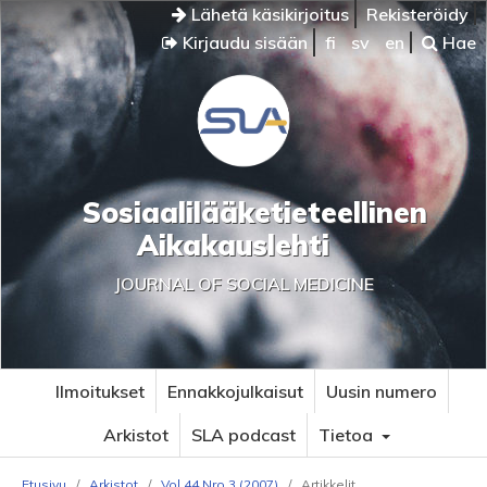
Lähetä käsikirjoitus
Rekisteröidy
Kirjaudu sisään
fi
sv
en
Hae
Sosiaalilääketieteellinen
Aikakauslehti
JOURNAL OF SOCIAL MEDICINE
Ilmoitukset
Ennakkojulkaisut
Uusin numero
Arkistot
SLA podcast
Tietoa
Etusivu
/
Arkistot
/
Vol 44 Nro 3 (2007)
/
Artikkelit