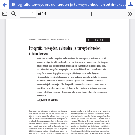
Etnografia terveyden, sairauden ja terveydenhuollon tutkimuksessa
Palvelua ylläpitää
Tieteellisten seurain valtuuskunta
.