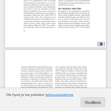
Ole hyvä ja lue palvelun
tietosuojaseloste
Hyväksyn