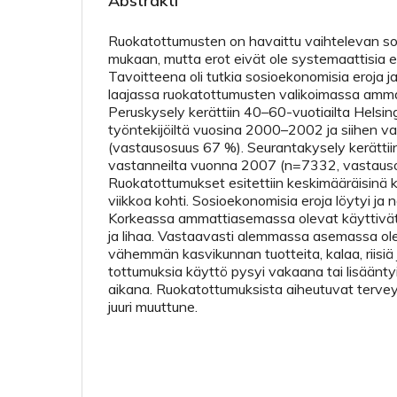
Abstrakti
Ruokatottumusten on havaittu vaihtelevan 
mukaan, mutta erot eivät ole systemaattisia e
Tavoitteena oli tutkia sosioekonomisia eroja j
laajassa ruokatottumusten valikoimassa am
Peruskysely kerättiin 40–60-vuotiailta Helsin
työntekijöiltä vuosina 2000–2002 ja siihen v
(vastausosuus 67 %). Seurantakysely kerättii
vastanneilta vuonna 2007 (n=7332, vastaus
Ruokatottumukset esitettiin keskimääräisinä 
viikkoa kohti. Sosioekonomisia eroja löytyi ja 
Korkeassa ammattiasemassa olevat käyttiv
ja lihaa. Vastaavasti alemmassa asemassa ole
vähemmän kasvikunnan tuotteita, kalaa, riisiä
tottumuksia käyttö pysyi vakaana tai lisäänt
aikana. Ruokatottumuksista aiheutuvat terveys
juuri muuttune.