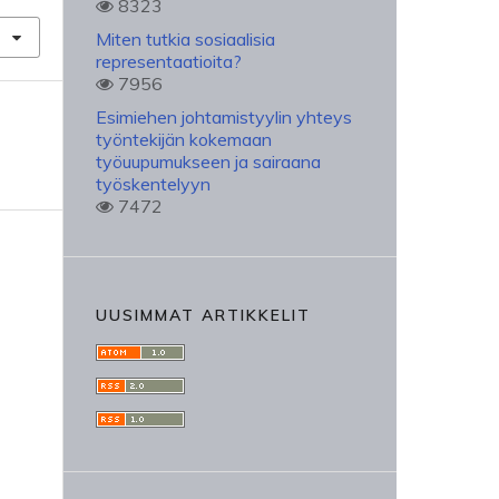
8323
Miten tutkia sosiaalisia
representaatioita?
7956
Esimiehen johtamistyylin yhteys
työntekijän kokemaan
työuupumukseen ja sairaana
työskentelyyn
7472
UUSIMMAT ARTIKKELIT