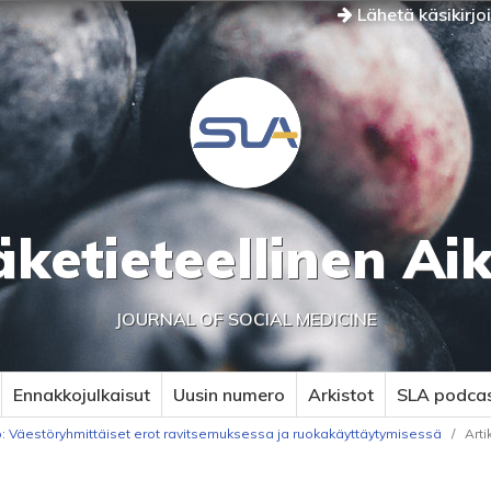
Lähetä käsikirjo
äketieteellinen Ai
JOURNAL OF SOCIAL MEDICINE
Ennakkojulkaisut
Uusin numero
Arkistot
SLA podca
: Väestöryhmittäiset erot ravitsemuksessa ja ruokakäyttäytymisessä
/
Arti