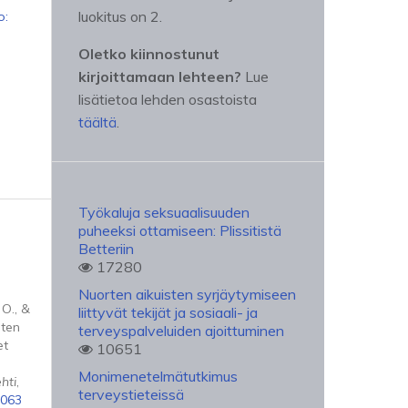
luokitus on 2.
o:
Oletko kiinnostunut
kirjoittamaan lehteen?
Lue
lisätietoa lehden osastoista
täältä
.
Työkaluja seksuaalisuuden
puheeksi ottamiseen: Plissitistä
Betteriin
17280
Nuorten aikuisten syrjäytymiseen
 O., &
liittyvät tekijät ja sosiaali- ja
sten
terveyspalveluiden ajoittuminen
et
10651
Monimenetelmätutkimus
hti
,
terveystieteissä
7063