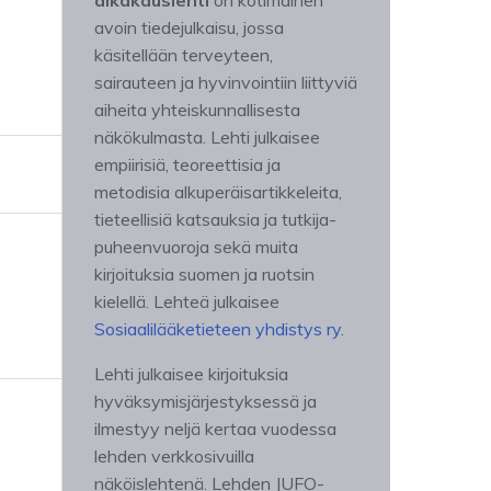
aikakauslehti
on kotimainen
avoin tiedejulkaisu, jossa
käsitellään terveyteen,
sairauteen ja hyvinvointiin liittyviä
aiheita yhteiskunnallisesta
näkökulmasta. Lehti julkaisee
empiirisiä, teoreettisia ja
metodisia alkuperäisartikkeleita,
tieteellisiä katsauksia ja tutkija-
puheenvuoroja sekä muita
kirjoituksia suomen ja ruotsin
kielellä. Lehteä julkaisee
Sosiaalilääketieteen yhdistys ry.
Lehti julkaisee kirjoituksia
hyväksymisjärjestyksessä ja
ilmestyy neljä kertaa vuodessa
lehden verkkosivuilla
näköislehtenä. Lehden JUFO-