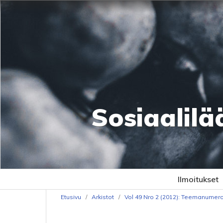
Sosiaalilä
Ilmoitukset
Etusivu
/
Arkistot
/
Vol 49 Nro 2 (2012): Teemanumero