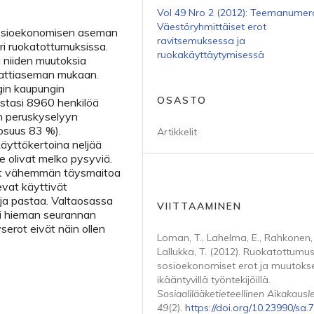
Vol 49 Nro 2 (2012): Teemanumer
Väestöryhmittäiset erot
sosioekonomisen aseman
ravitsemuksessa ja
ri ruokatottumuksissa.
ruokakäyttäytymisessä
a niiden muutoksia
mattiaseman mukaan.
gin kaupungin
OSASTO
astasi 8960 henkilöä
n peruskyselyyn
osuus 83 %).
Artikkelit
käyttökertoina neljää
ne olivat melko pysyviä.
ät vähemmän täysmaitoa
vat käyttivät
 ja pastaa. Valtaosassa
VIITTAAMINEN
yi hieman seurannan
erot eivät näin ollen
Loman, T., Lahelma, E., Rahkonen,
Lallukka, T. (2012). Ruokatottumu
sosioekonomiset erot ja muutoks
ikääntyvillä työntekijöillä.
Sosiaalilääketieteellinen Aikakausle
49
(2).
https://doi.org/10.23990/sa.