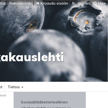
itus
Rekisteröidy
Kirjaudu sisään
fi
sv
en
Hae
kakauslehti
st
Tietoa
kkelit
Sosiaalilääketieteellinen