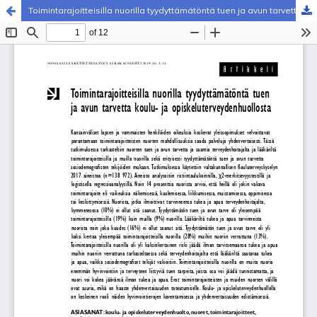
Toimintarajoitteisilla nuorilla tyydyttämätöntä tuen ja avun tarvetta koulu- ja opiskeluterveydenhuollosta
Palvelua ylläpitää
Tieteellisten seurain valtuuskunta
.