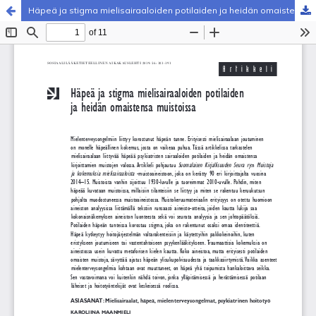
Häpeä ja stigma mielisairaaloiden potilaiden ja heidän omaistensa muistoissa
Palvelua ylläpitää
Tieteellisten seurain valtuuskunta
.