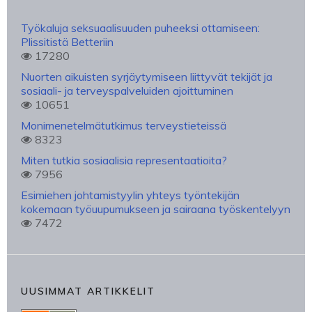
Työkaluja seksuaalisuuden puheeksi ottamiseen:
Plissitistä Betteriin
17280
Nuorten aikuisten syrjäytymiseen liittyvät tekijät ja
sosiaali- ja terveyspalveluiden ajoittuminen
10651
Monimenetelmätutkimus terveystieteissä
8323
Miten tutkia sosiaalisia representaatioita?
7956
Esimiehen johtamistyylin yhteys työntekijän
kokemaan työuupumukseen ja sairaana työskentelyyn
7472
UUSIMMAT ARTIKKELIT