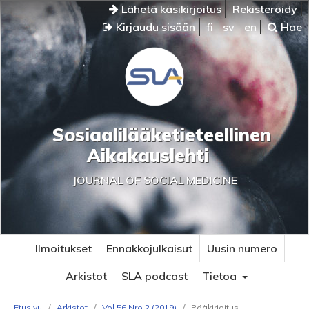
Lähetä käsikirjoitus
Rekisteröidy
Kirjaudu sisään
fi
sv
en
Hae
Sosiaalilääketieteellinen
Aikakauslehti
JOURNAL OF SOCIAL MEDICINE
Ilmoitukset
Ennakkojulkaisut
Uusin numero
Arkistot
SLA podcast
Tietoa
Etusivu
/
Arkistot
/
Vol 56 Nro 2 (2019)
/
Pääkirjoitus