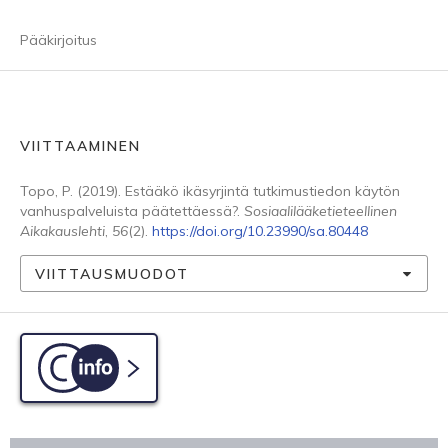
Pääkirjoitus
VIITTAAMINEN
Topo, P. (2019). Estääkö ikäsyrjintä tutkimustiedon käytön
vanhuspalveluista päätettäessä?.
Sosiaalilääketieteellinen
Aikakauslehti
,
56
(2).
https://doi.org/10.23990/sa.80448
VIITTAUSMUODOT
C-info