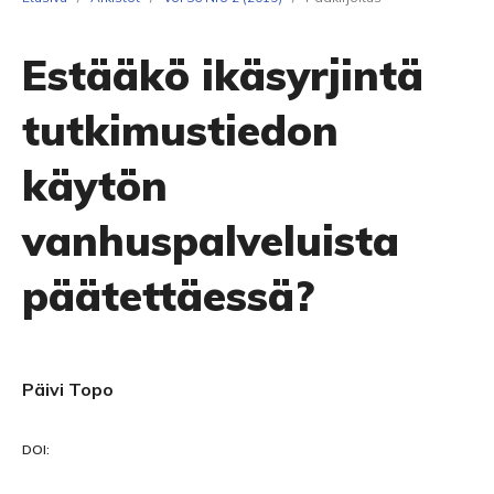
Estääkö ikäsyrjintä
tutkimustiedon
käytön
vanhuspalveluista
päätettäessä?
Päivi Topo
DOI: