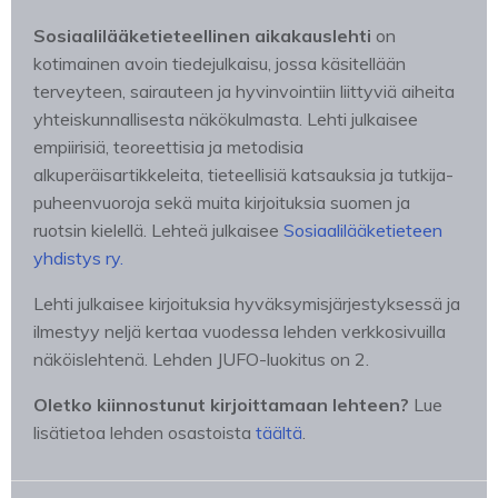
Sosiaalilääketieteellinen aikakauslehti
on
kotimainen avoin tiedejulkaisu, jossa käsitellään
terveyteen, sairauteen ja hyvinvointiin liittyviä aiheita
yhteiskunnallisesta näkökulmasta. Lehti julkaisee
empiirisiä, teoreettisia ja metodisia
alkuperäisartikkeleita, tieteellisiä katsauksia ja tutkija-
puheenvuoroja sekä muita kirjoituksia suomen ja
ruotsin kielellä. Lehteä julkaisee
Sosiaalilääketieteen
yhdistys ry.
Lehti julkaisee kirjoituksia hyväksymisjärjestyksessä ja
ilmestyy neljä kertaa vuodessa lehden verkkosivuilla
näköislehtenä. Lehden JUFO-luokitus on 2.
Oletko kiinnostunut kirjoittamaan lehteen?
Lue
lisätietoa lehden osastoista
täältä
.