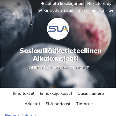
Lähetä käsikirjoitus
Rekisteröidy
Kirjaudu sisään
fi
sv
en
Hae
Sosiaalilääketieteellinen
Aikakauslehti
JOURNAL OF SOCIAL MEDICINE
Ilmoitukset
Ennakkojulkaisut
Uusin numero
Arkistot
SLA podcast
Tietoa
Etusivu
/
Arkistot
/