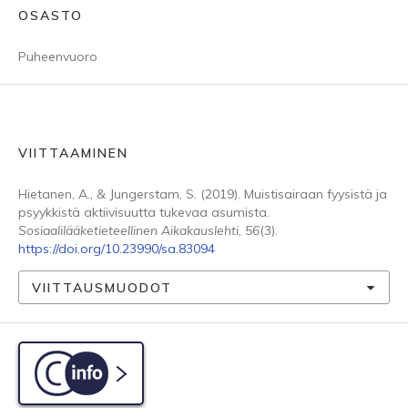
OSASTO
Puheenvuoro
VIITTAAMINEN
Hietanen, A., & Jungerstam, S. (2019). Muistisairaan fyysistä ja
psyykkistä aktiivisuutta tukevaa asumista.
Sosiaalilääketieteellinen Aikakauslehti
,
56
(3).
https://doi.org/10.23990/sa.83094
VIITTAUSMUODOT
C-info