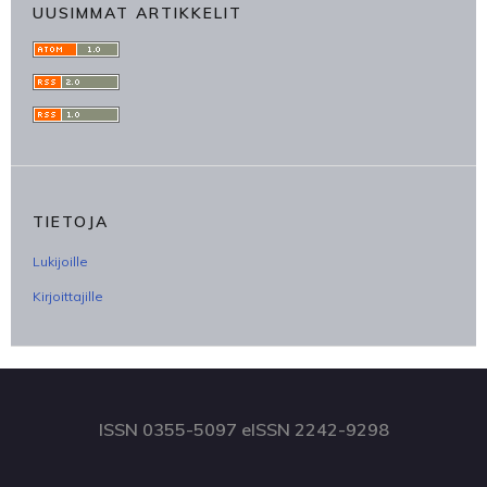
UUSIMMAT ARTIKKELIT
TIETOJA
Lukijoille
Kirjoittajille
ISSN 0355-5097 eISSN 2242-9298