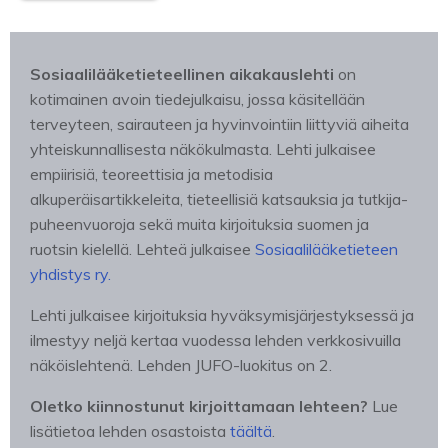
Sosiaalilääketieteellinen aikakauslehti
on
kotimainen avoin tiedejulkaisu, jossa käsitellään
terveyteen, sairauteen ja hyvinvointiin liittyviä aiheita
yhteiskunnallisesta näkökulmasta. Lehti julkaisee
empiirisiä, teoreettisia ja metodisia
alkuperäisartikkeleita, tieteellisiä katsauksia ja tutkija-
puheenvuoroja sekä muita kirjoituksia suomen ja
ruotsin kielellä. Lehteä julkaisee
Sosiaalilääketieteen
yhdistys ry.
Lehti julkaisee kirjoituksia hyväksymisjärjestyksessä ja
ilmestyy neljä kertaa vuodessa lehden verkkosivuilla
näköislehtenä. Lehden JUFO-luokitus on 2.
Oletko kiinnostunut kirjoittamaan lehteen?
Lue
lisätietoa lehden osastoista
täältä
.