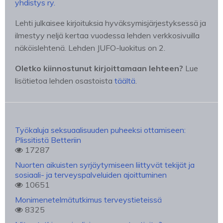
yhdistys ry.
Lehti julkaisee kirjoituksia hyväksymisjärjestyksessä ja
ilmestyy neljä kertaa vuodessa lehden verkkosivuilla
näköislehtenä. Lehden JUFO-luokitus on 2.
Oletko kiinnostunut kirjoittamaan lehteen?
Lue
lisätietoa lehden osastoista
täältä
.
Työkaluja seksuaalisuuden puheeksi ottamiseen:
Plissitistä Betteriin
17287
Nuorten aikuisten syrjäytymiseen liittyvät tekijät ja
sosiaali- ja terveyspalveluiden ajoittuminen
10651
Monimenetelmätutkimus terveystieteissä
8325