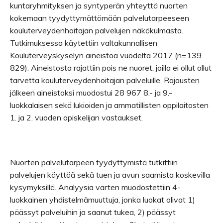
kuntaryhmityksen ja syntyperän yhteyttä nuorten
kokemaan tyydyttymättömään palvelutarpeeseen
kouluterveydenhoitajan palvelujen näkökulmasta.
Tutkimuksessa käytettiin valtakunnallisen
Kouluterveyskyselyn aineistoa vuodelta 2017 (n=139
829). Aineistosta rajattiin pois ne nuoret, joilla ei ollut ollut
tarvetta kouluterveydenhoitajan palveluille. Rajausten
jälkeen aineistoksi muodostui 28 967 8.- ja 9.-
luokkalaisen sekä lukioiden ja ammatillisten oppilaitosten
1. ja 2. vuoden opiskelijan vastaukset.
Nuorten palvelutarpeen tyydyttymistä tutkittiin
palvelujen käyttöä sekä tuen ja avun saamista koskevilla
kysymyksillä. Analyysia varten muodostettiin 4-
luokkainen yhdistelmämuuttuja, jonka luokat olivat 1)
päässyt palveluihin ja saanut tukea, 2) päässyt