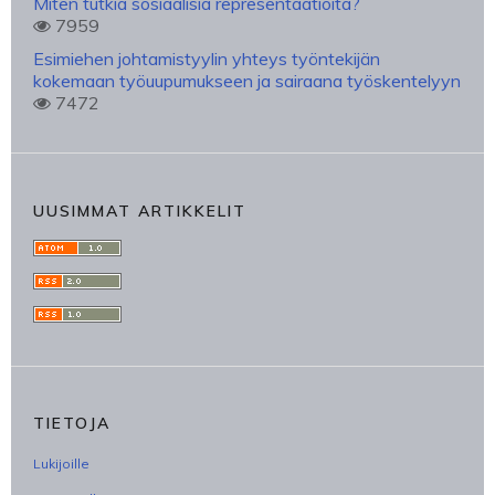
Miten tutkia sosiaalisia representaatioita?
7959
Esimiehen johtamistyylin yhteys työntekijän
kokemaan työuupumukseen ja sairaana työskentelyyn
7472
UUSIMMAT ARTIKKELIT
TIETOJA
Lukijoille