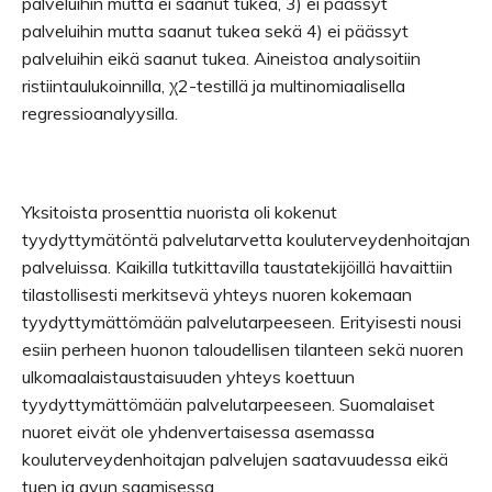
palveluihin mutta ei saanut tukea, 3) ei päässyt
palveluihin mutta saanut tukea sekä 4) ei päässyt
palveluihin eikä saanut tukea. Aineistoa analysoitiin
ristiintaulukoinnilla, χ2-testillä ja multinomiaalisella
regressioanalyysilla.
Yksitoista prosenttia nuorista oli kokenut
tyydyttymätöntä palvelutarvetta kouluterveydenhoitajan
palveluissa. Kaikilla tutkittavilla taustatekijöillä havaittiin
tilastollisesti merkitsevä yhteys nuoren kokemaan
tyydyttymättömään palvelutarpeeseen. Erityisesti nousi
esiin perheen huonon taloudellisen tilanteen sekä nuoren
ulkomaalaistaustaisuuden yhteys koettuun
tyydyttymättömään palvelutarpeeseen. Suomalaiset
nuoret eivät ole yhdenvertaisessa asemassa
kouluterveydenhoitajan palvelujen saatavuudessa eikä
tuen ja avun saamisessa.