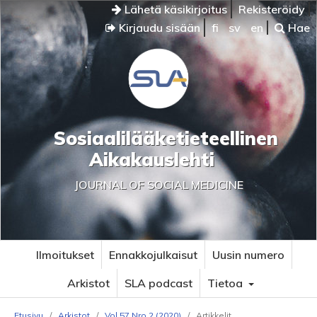
Lähetä käsikirjoitus
Rekisteröidy
Kirjaudu sisään
fi
sv
en
Hae
Sosiaalilääketieteellinen
Aikakauslehti
JOURNAL OF SOCIAL MEDICINE
Ilmoitukset
Ennakkojulkaisut
Uusin numero
Arkistot
SLA podcast
Tietoa
Etusivu
/
Arkistot
/
Vol 57 Nro 2 (2020)
/
Artikkelit