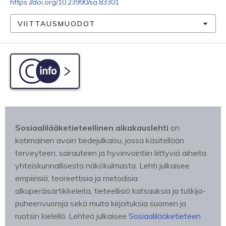
https://doi.org/10.23990/sa.83301
VIITTAUSMUODOT
C-info
Sosiaalilääketieteellinen aikakauslehti
on
kotimainen avoin tiedejulkaisu, jossa käsitellään
terveyteen, sairauteen ja hyvinvointiin liittyviä aiheita
yhteiskunnallisesta näkökulmasta. Lehti julkaisee
empiirisiä, teoreettisia ja metodisia
alkuperäisartikkeleita, tieteellisiä katsauksia ja tutkija-
puheenvuoroja sekä muita kirjoituksia suomen ja
ruotsin kielellä. Lehteä julkaisee
Sosiaalilääketieteen