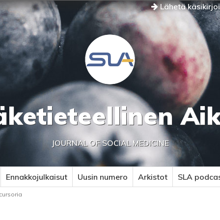
Lähetä käsikirjo
äketieteellinen Ai
JOURNAL OF SOCIAL MEDICINE
Ennakkojulkaisut
Uusin numero
Arkistot
SLA podca
cursoria