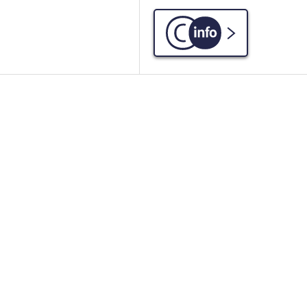
C-info