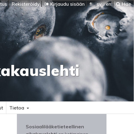
itus
Rekisteröidy
Kirjaudu sisään
fi
sv
en
Hae
kakauslehti
st
Tietoa
Sosiaalilääketieteellinen