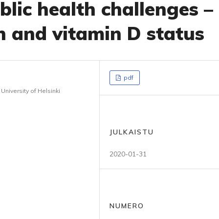
lic health challenges –
 and vitamin D status
pdf
University of Helsinki
JULKAISTU
2020-01-31
NUMERO