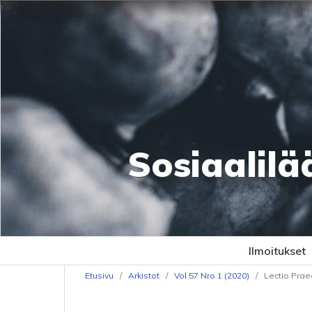
Sosiaalilä
Ilmoitukset
Etusivu
/
Arkistot
/
Vol 57 Nro 1 (2020)
/
Lectio Prae