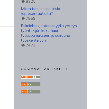
8325
Miten tutkia sosiaalisia
representaatioita?
7959
Esimiehen johtamistyylin yhteys
työntekijän kokemaan
työuupumukseen ja sairaana
työskentelyyn
7473
UUSIMMAT ARTIKKELIT