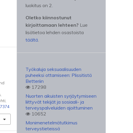
luokitus on 2.
Oletko kiinnostunut
kirjoittamaan lehteen?
Lue
lisätietoa lehden osastoista
täältä
.
Työkaluja seksuaalisuuden
puheeksi ottamiseen: Plissitistä
Betteriin
and
17298
.
Nuorten aikuisten syrjäytymiseen
hti
,
liittyvät tekijät ja sosiaali- ja
87374
terveyspalveluiden ajoittuminen
10652
Monimenetelmätutkimus
terveystieteissä