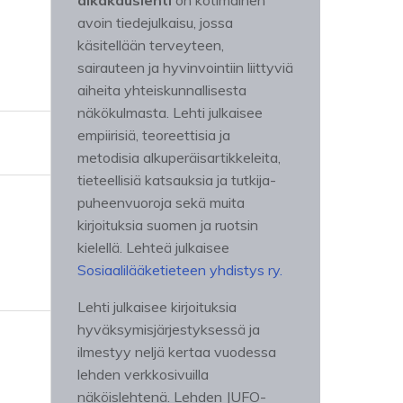
aikakauslehti
on kotimainen
avoin tiedejulkaisu, jossa
käsitellään terveyteen,
sairauteen ja hyvinvointiin liittyviä
aiheita yhteiskunnallisesta
näkökulmasta. Lehti julkaisee
empiirisiä, teoreettisia ja
metodisia alkuperäisartikkeleita,
tieteellisiä katsauksia ja tutkija-
puheenvuoroja sekä muita
kirjoituksia suomen ja ruotsin
kielellä. Lehteä julkaisee
Sosiaalilääketieteen yhdistys ry.
Lehti julkaisee kirjoituksia
hyväksymisjärjestyksessä ja
ilmestyy neljä kertaa vuodessa
lehden verkkosivuilla
näköislehtenä. Lehden JUFO-