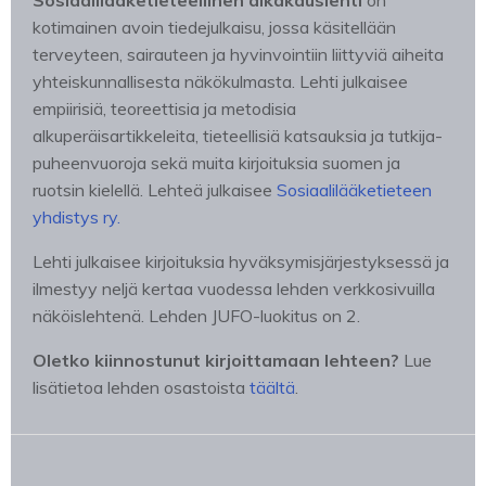
Sosiaalilääketieteellinen aikakauslehti
on
kotimainen avoin tiedejulkaisu, jossa käsitellään
terveyteen, sairauteen ja hyvinvointiin liittyviä aiheita
yhteiskunnallisesta näkökulmasta. Lehti julkaisee
empiirisiä, teoreettisia ja metodisia
alkuperäisartikkeleita, tieteellisiä katsauksia ja tutkija-
puheenvuoroja sekä muita kirjoituksia suomen ja
ruotsin kielellä. Lehteä julkaisee
Sosiaalilääketieteen
yhdistys ry.
Lehti julkaisee kirjoituksia hyväksymisjärjestyksessä ja
ilmestyy neljä kertaa vuodessa lehden verkkosivuilla
näköislehtenä. Lehden JUFO-luokitus on 2.
Oletko kiinnostunut kirjoittamaan lehteen?
Lue
lisätietoa lehden osastoista
täältä
.