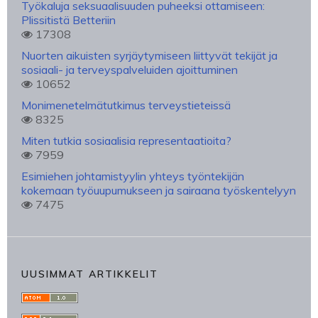
Työkaluja seksuaalisuuden puheeksi ottamiseen:
Plissitistä Betteriin
17308
Nuorten aikuisten syrjäytymiseen liittyvät tekijät ja
sosiaali- ja terveyspalveluiden ajoittuminen
10652
Monimenetelmätutkimus terveystieteissä
8325
Miten tutkia sosiaalisia representaatioita?
7959
Esimiehen johtamistyylin yhteys työntekijän
kokemaan työuupumukseen ja sairaana työskentelyyn
7475
UUSIMMAT ARTIKKELIT