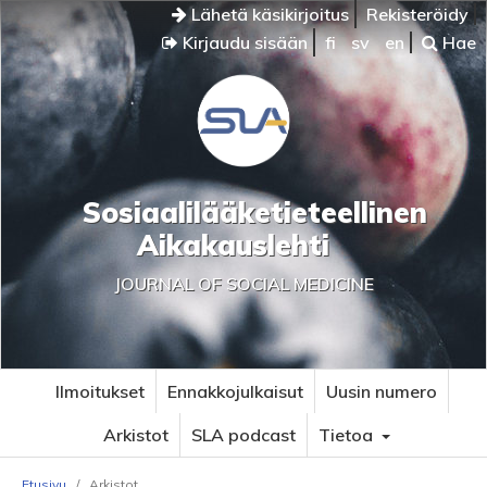
Lähetä käsikirjoitus
Rekisteröidy
Kirjaudu sisään
fi
sv
en
Hae
Sosiaalilääketieteellinen
Aikakauslehti
JOURNAL OF SOCIAL MEDICINE
Ilmoitukset
Ennakkojulkaisut
Uusin numero
Arkistot
SLA podcast
Tietoa
Etusivu
/
Arkistot