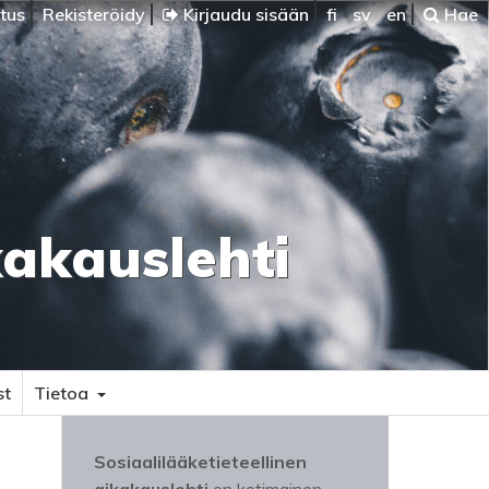
itus
Rekisteröidy
Kirjaudu sisään
fi
sv
en
Hae
kakauslehti
st
Tietoa
Sosiaalilääketieteellinen