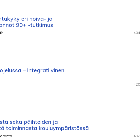
ntakyky eri hoiva- ja
annot 90+ -tutkimus
th
404
jelussa – integratiivinen
420
tä sekä päihteiden ja
stä toiminnasta kouluympäristössä
loranta
437