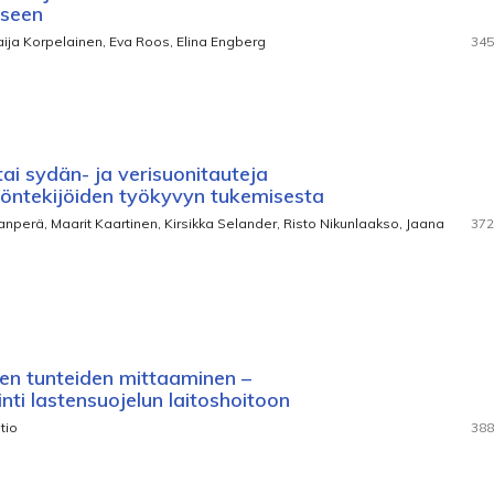
eseen
aija Korpelainen, Eva Roos, Elina Engberg
345
tai sydän- ja verisuonitauteja
työntekijöiden työkyvyn tukemisesta
vanperä, Maarit Kaartinen, Kirsikka Selander, Risto Nikunlaakso, Jaana
372
en tunteiden mittaaminen –
i lastensuojelun laitoshoitoon
tio
388