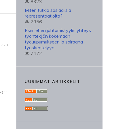
8323
Miten tutkia sosiaalisia
representaatioita?
7956
Esimiehen johtamistyylin yhteys
työntekijän kokemaan
työuupumukseen ja sairaana
-328
työskentelyyn
7472
UUSIMMAT ARTIKKELIT
-344