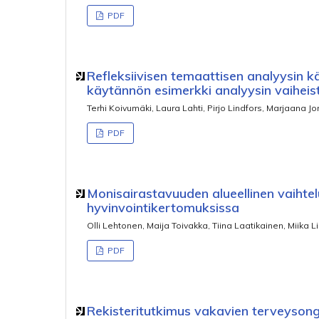
PDF
Refleksiivisen temaattisen analyysin k
käytännön esimerkki analyysin vaiheis
Terhi Koivumäki, Laura Lahti, Pirjo Lindfors, Marjaana J
PDF
Monisairastavuuden alueellinen vaihtel
hyvinvointikertomuksissa
Olli Lehtonen, Maija Toivakka, Tiina Laatikainen, Miika 
PDF
Rekisteritutkimus vakavien terveyson