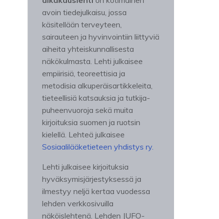
aikakauslehti
on kotimainen
avoin tiedejulkaisu, jossa
käsitellään terveyteen,
sairauteen ja hyvinvointiin liittyviä
aiheita yhteiskunnallisesta
näkökulmasta. Lehti julkaisee
empiirisiä, teoreettisia ja
metodisia alkuperäisartikkeleita,
tieteellisiä katsauksia ja tutkija-
puheenvuoroja sekä muita
kirjoituksia suomen ja ruotsin
kielellä. Lehteä julkaisee
Sosiaalilääketieteen yhdistys ry.
Lehti julkaisee kirjoituksia
hyväksymisjärjestyksessä ja
ilmestyy neljä kertaa vuodessa
lehden verkkosivuilla
näköislehtenä. Lehden JUFO-