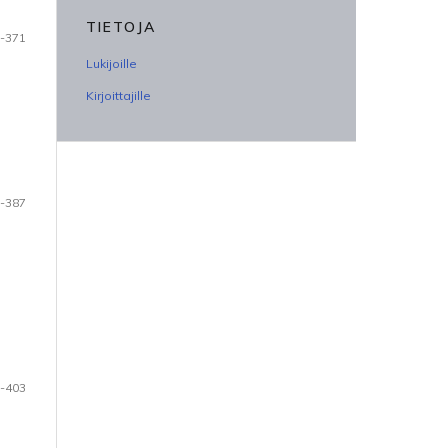
TIETOJA
-371
Lukijoille
Kirjoittajille
-387
-403