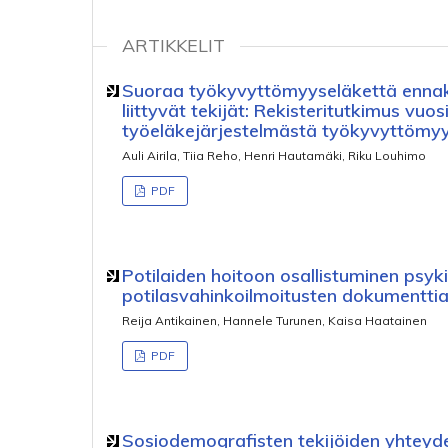
ARTIKKELIT
Suoraa työkyvyttömyyseläkettä ennako
liittyvät tekijät: Rekisteritutkimus vu
työeläkejärjestelmästä työkyvyttömy
Auli Airila, Tiia Reho, Henri Hautamäki, Riku Louhimo
PDF
Potilaiden hoitoon osallistuminen psyk
potilasvahinkoilmoitusten dokumenttia
Reija Antikainen, Hannele Turunen, Kaisa Haatainen
PDF
Sosiodemografisten tekijöiden yhteydet