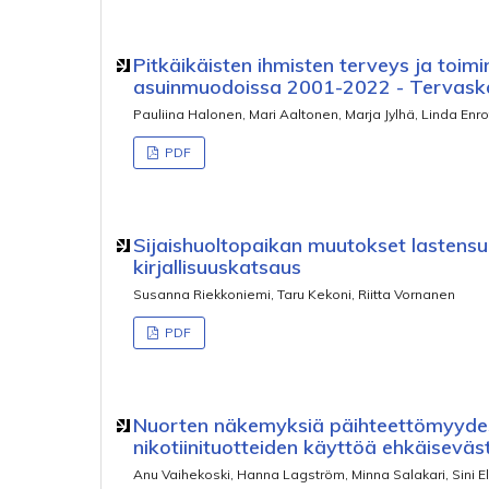
Pitkäikäisten ihmisten terveys ja toimi
asuinmuodoissa 2001-2022 - Tervask
Pauliina Halonen, Mari Aaltonen, Marja Jylhä, Linda Enro
PDF
Sijaishuoltopaikan muutokset lastensuo
kirjallisuuskatsaus
Susanna Riekkoniemi, Taru Kekoni, Riitta Vornanen
PDF
Nuorten näkemyksiä päihteettömyydes
nikotiinituotteiden käyttöä ehkäisevä
Anu Vaihekoski, Hanna Lagström, Minna Salakari, Sini E