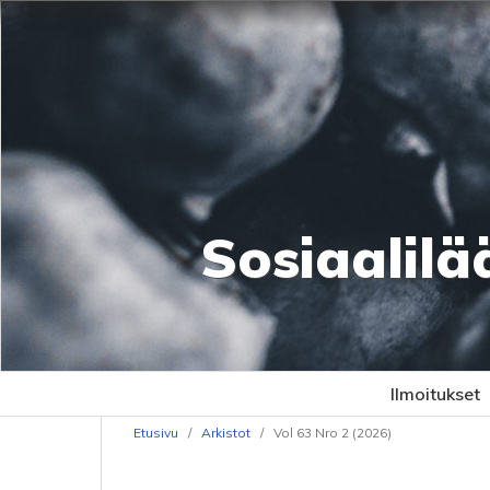
Sosiaalilä
Ilmoitukset
Etusivu
/
Arkistot
/
Vol 63 Nro 2 (2026)