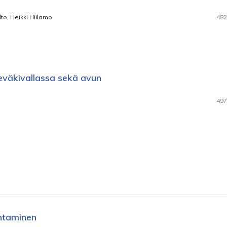
to, Heikki Hiilamo
482
eväkivallassa sekä avun
497
ohtaminen