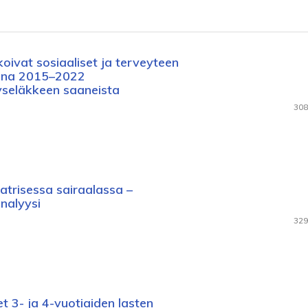
ivat sosiaaliset ja terveyteen
osina 2015–2022
yseläkkeen saaneista
308
iatrisessa sairaalassa –
nalyysi
329
 3- ja 4-vuotiaiden lasten