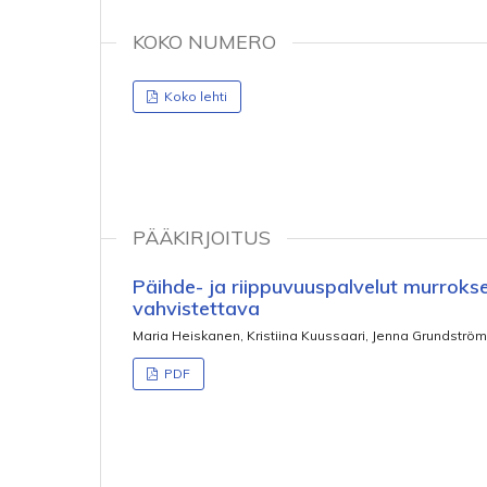
KOKO NUMERO
Koko lehti
PÄÄKIRJOITUS
Päihde- ja riippuvuuspalvelut murroks
vahvistettava
Maria Heiskanen, Kristiina Kuussaari, Jenna Grundström
PDF