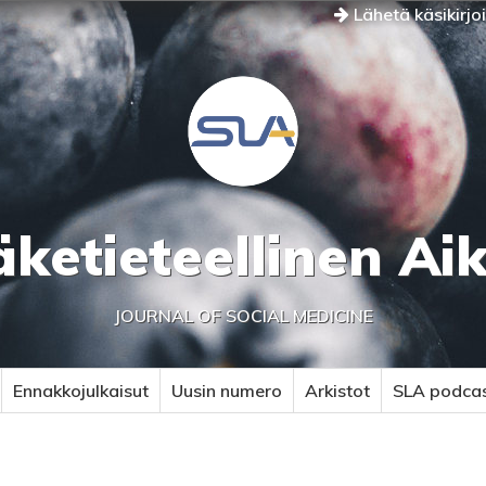
Lähetä käsikirjo
äketieteellinen Ai
JOURNAL OF SOCIAL MEDICINE
Ennakkojulkaisut
Uusin numero
Arkistot
SLA podca