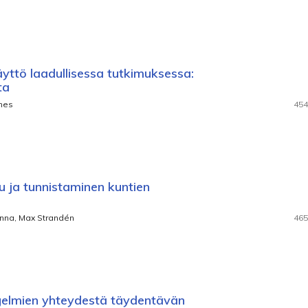
äyttö laadullisessa tutkimuksessa:
ta
ones
454
u ja tunnistaminen kuntien
Linna, Max Strandén
465
gelmien yhteydestä täydentävän