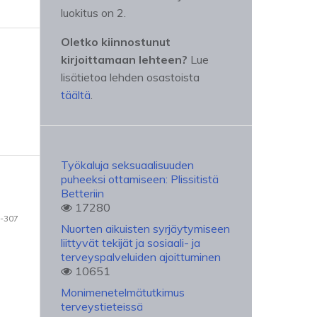
luokitus on 2.
Oletko kiinnostunut
kirjoittamaan lehteen?
Lue
lisätietoa lehden osastoista
täältä
.
Työkaluja seksuaalisuuden
puheeksi ottamiseen: Plissitistä
Betteriin
17280
-307
Nuorten aikuisten syrjäytymiseen
liittyvät tekijät ja sosiaali- ja
terveyspalveluiden ajoittuminen
10651
Monimenetelmätutkimus
terveystieteissä