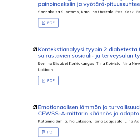
painoindeksiin ja vyötärö-pituussuhte
Sannakaisa Suortamo, Karoliina Uusitalo, Pasi Koski, R
PDF
Kontekstianalyysi tyypin 2 diabetesta 
sairastavien sosiaali- ja terveysalan 
Eveliina Elisabet Korkiakangas, Tiina Koivisto, Nina Ne
Laitinen
PDF
Emotionaalisen lämmön ja turvallisuud
CEWSS-A-mittarin käännös ja adaptoint
Katariina Similä, Pia Eriksson, Taina Laajasalo, Elina Aal
PDF