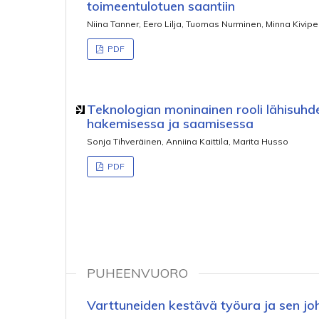
toimeentulotuen saantiin
Niina Tanner, Eero Lilja, Tuomas Nurminen, Minna Kivipel
PDF
Teknologian moninainen rooli lähisuhd
hakemisessa ja saamisessa
Sonja Tihveräinen, Anniina Kaittila, Marita Husso
PDF
PUHEENVUORO
Varttuneiden kestävä työura ja sen j