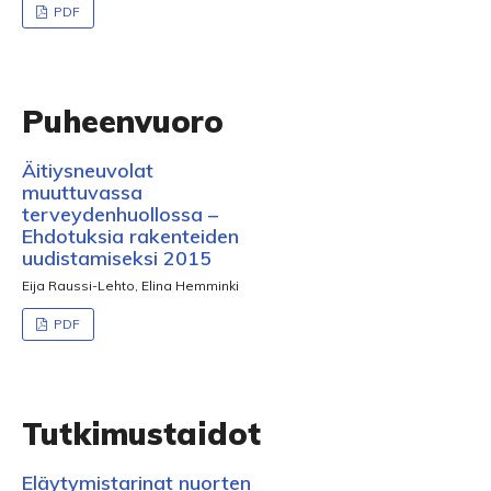
PDF
Puheenvuoro
Äitiysneuvolat
muuttuvassa
terveydenhuollossa –
Ehdotuksia rakenteiden
uudistamiseksi 2015
Eija Raussi-Lehto, Elina Hemminki
PDF
Tutkimustaidot
Eläytymistarinat nuorten