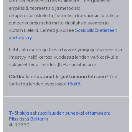
yhteiskunnallisesta näkökulmasta. Lehti julkaisee
empiirisiä, teoreettisia ja metodisia
alkuperäisartikkeleita, tieteellisiä katsauksia ja tutkija-
puheenvuoroja sekä muita kirjoituksia suomen ja
ruotsin kielellä. Lehteä julkaisee
Sosiaalilääketieteen
yhdistys ry.
Lehti julkaisee kirjoituksia hyväksymisjärjestyksessä ja
ilmestyy neljä kertaa vuodessa lehden verkkosivuilla
näköislehtenä. Lehden JUFO-luokitus on 2.
Oletko kiinnostunut kirjoittamaan lehteen?
Lue
lisätietoa lehden osastoista
täältä
.
Työkaluja seksuaalisuuden puheeksi ottamiseen:
Plissitistä Betteriin
17280