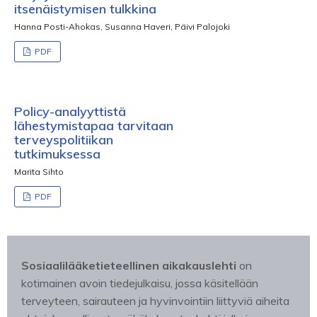
itsenäistymisen tulkkina
Hanna Posti-Ahokas, Susanna Haveri, Päivi Palojoki
PDF
Policy-analyyttistä
lähestymistapaa tarvitaan
terveyspolitiikan
tutkimuksessa
Marita Sihto
PDF
Sosiaalilääketieteellinen aikakauslehti
on
kotimainen avoin tiedejulkaisu, jossa käsitellään
terveyteen, sairauteen ja hyvinvointiin liittyviä aiheita