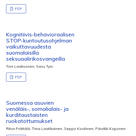
PDF
Kognitiivis-behavioraalisen
STOP-kuntoutusohjelman
vaikuttavuudesta
suomalaisilla
seksuaalirikosvangeilla
Toni Laaksonen, Sasu Tyni
PDF
Suomessa asuvien
venäläis-, somalialais- ja
kurditaustaisten
ruokatottumukset
Ritva Prättälä, Tiina Laatikainen, Seppo Koskinen, Päivikki Koponen