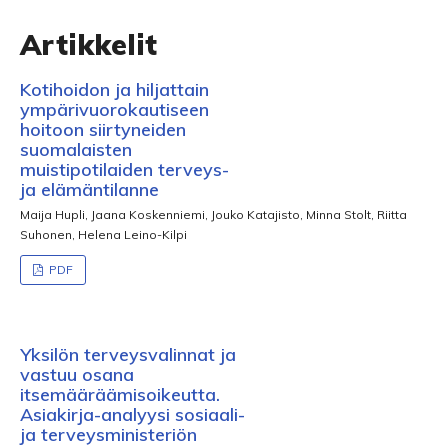
Artikkelit
Kotihoidon ja hiljattain
ympärivuorokautiseen
hoitoon siirtyneiden
suomalaisten
muistipotilaiden terveys-
ja elämäntilanne
Maija Hupli, Jaana Koskenniemi, Jouko Katajisto, Minna Stolt, Riitta
Suhonen, Helena Leino-Kilpi
PDF
Yksilön terveysvalinnat ja
vastuu osana
itsemääräämisoikeutta.
Asiakirja-analyysi sosiaali-
ja terveysministeriön