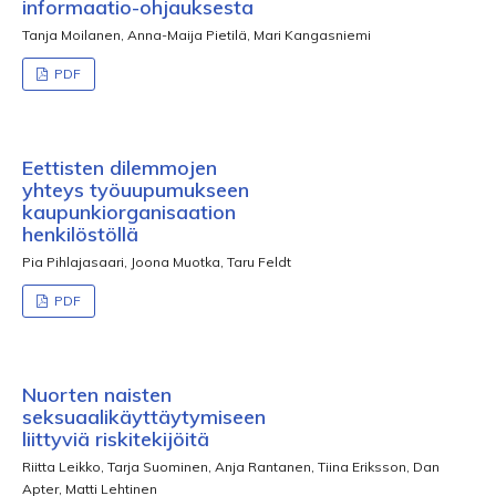
informaatio-ohjauksesta
Tanja Moilanen, Anna-Maija Pietilä, Mari Kangasniemi
PDF
Eettisten dilemmojen
yhteys työuupumukseen
kaupunkiorganisaation
henkilöstöllä
Pia Pihlajasaari, Joona Muotka, Taru Feldt
PDF
Nuorten naisten
seksuaalikäyttäytymiseen
liittyviä riskitekijöitä
Riitta Leikko, Tarja Suominen, Anja Rantanen, Tiina Eriksson, Dan
Apter, Matti Lehtinen