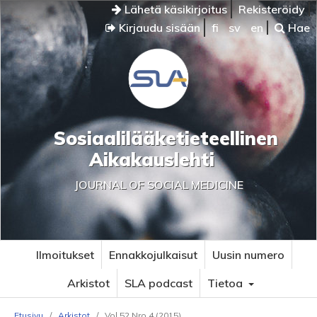
Lähetä käsikirjoitus
Rekisteröidy
Kirjaudu sisään
fi
sv
en
Hae
Sosiaalilääketieteellinen
Aikakauslehti
JOURNAL OF SOCIAL MEDICINE
Ilmoitukset
Ennakkojulkaisut
Uusin numero
Arkistot
SLA podcast
Tietoa
Etusivu
/
Arkistot
/
Vol 52 Nro 4 (2015)