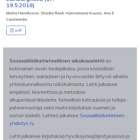
19.5.2018)
Misha Henriksson, Shadia Rask, Hannamaria Kuusio, Anu E
Castaneda
pdf
Sosiaalilääketieteellinen aikakauslehti
on
kotimainen avoin tiedejulkaisu, jossa käsitellään
terveyteen, sairauteen ja hyvinvointiin liittyviä aiheita
yhteiskunnallisesta näkökulmasta. Lehti julkaisee
empiirisiä, teoreettisia ja metodisia
alkuperäisartikkeleita, tieteellisiä katsauksia ja tutkija-
puheenvuoroja sekä muita kirjoituksia suomen ja
ruotsin kielellä. Lehteä julkaisee
Sosiaalilääketieteen
yhdistys ry.
Lehti julkaisee kirjoituksia hyväksymisjärjestyksessä ja