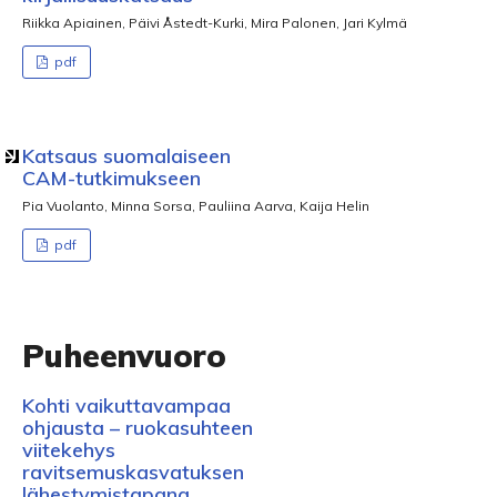
Riikka Apiainen, Päivi Åstedt-Kurki, Mira Palonen, Jari Kylmä
pdf
Katsaus suomalaiseen
CAM-tutkimukseen
Pia Vuolanto, Minna Sorsa, Pauliina Aarva, Kaija Helin
pdf
Puheenvuoro
Kohti vaikuttavampaa
ohjausta – ruokasuhteen
viitekehys
ravitsemuskasvatuksen
lähestymistapana