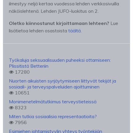
ilmestyy neljä kertaa vuodessa lehden verkkosivuilla
näköislehtenä. Lehden JUFO-luokitus on 2.
Oletko kiinnostunut kirjoittamaan lehteen?
Lue
lisätietoa lehden osastoista
täältä
.
Työkaluja seksuaalisuuden puheeksi ottamiseen:
Plissitistä Betteriin
17280
Nuorten aikuisten syrjäytymiseen liittyvät tekijät ja
sosiaali- ja terveyspalveluiden ajoittuminen
10651
Monimenetelmätutkimus terveystieteissä
8323
Miten tutkia sosiaalisia representaatioita?
7956
Esimiehen johtamistyylin yhteys työntekijän