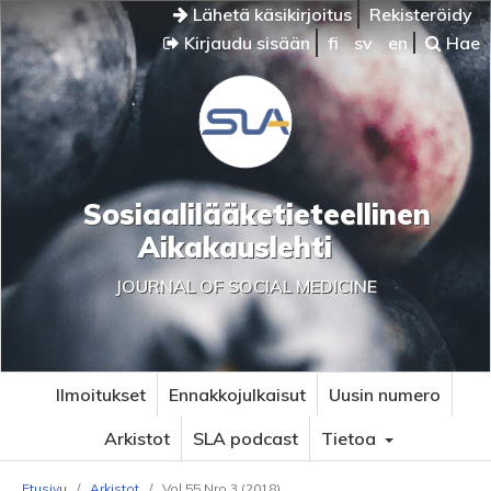
Lähetä käsikirjoitus
Rekisteröidy
Kirjaudu sisään
fi
sv
en
Hae
Sosiaalilääketieteellinen
Aikakauslehti
JOURNAL OF SOCIAL MEDICINE
Ilmoitukset
Ennakkojulkaisut
Uusin numero
Arkistot
SLA podcast
Tietoa
Etusivu
/
Arkistot
/
Vol 55 Nro 3 (2018)