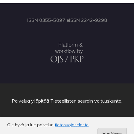
ISSN 0355-5097 eISSN 2242-9298
Palvelua ylläpitää
Tieteellisten seurain valtuuskunta
.
Ole hyvä ja lue palvelun
tietosuojaseloste
Hyväksyn