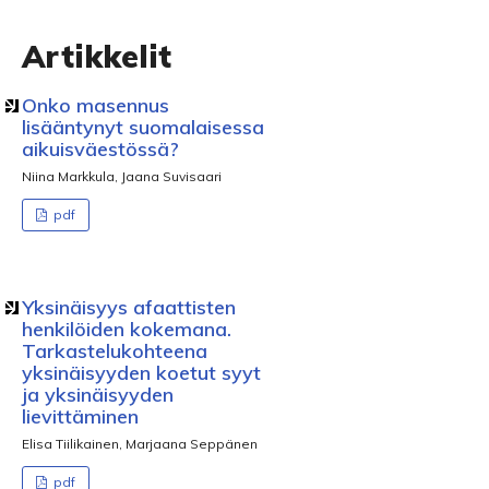
Artikkelit
Onko masennus
lisääntynyt suomalaisessa
aikuisväestössä?
Niina Markkula, Jaana Suvisaari
pdf
Yksinäisyys afaattisten
henkilöiden kokemana.
Tarkastelukohteena
yksinäisyyden koetut syyt
ja yksinäisyyden
lievittäminen
Elisa Tiilikainen, Marjaana Seppänen
pdf