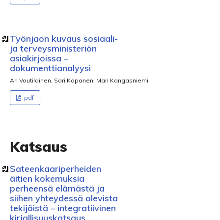
Työnjaon kuvaus sosiaali-
ja terveysministeriön
asiakirjoissa –
dokumenttianalyysi
Ari Voutilainen, Sari Kapanen, Mari Kangasniemi
pdf
Katsaus
Sateenkaariperheiden
äitien kokemuksia
perheensä elämästä ja
siihen yhteydessä olevista
tekijöistä – integratiivinen
kirjallisuuskatsaus