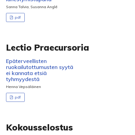
Sanna Talvia, Susanna Anglé
pdf
Lectio Praecursoria
Epäterveellisten
ruokailutottumusten syytä
ei kannata etsiä
tyhmyydestä
Henna Vepsäläinen
pdf
Kokousselostus