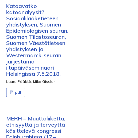
Katoavatko
katoanalyysit?
Sosiaalilääketieteen
yhdistyksen, Suomen
Epidemiologisen seuran,
Suomen Tilastoseuran,
Suomen Väestötieteen
yhdistyksen ja
Westermarck-seuran
järjestämä
iltapäiväseminaari
Helsingissä 7.5.2018.
Laura Pääkkö, Mika Gissler
pdf
MERH – Muuttoliikettä,
etnisyyttä ja terveyttä
käsittelevä kongressi
Edinburghissa (17.–