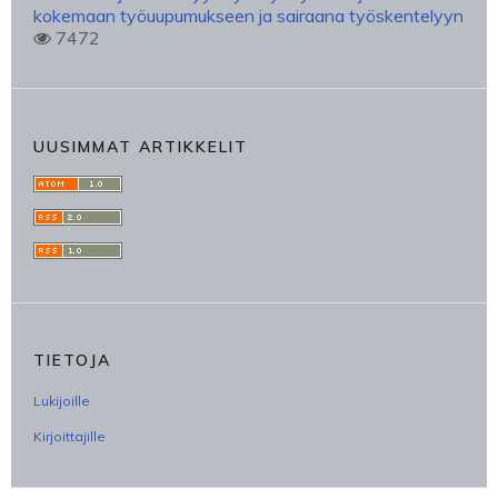
kokemaan työuupumukseen ja sairaana työskentelyyn
7472
UUSIMMAT ARTIKKELIT
TIETOJA
Lukijoille
Kirjoittajille