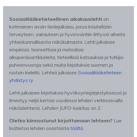
Sosiaalilääketieteellinen aikakauslehti
on
kotimainen avoin tiedejulkaisu, jossa käsitellään
terveyteen, sairauteen ja hyvinvointiin liittyviä aiheita
yhteiskunnallisesta näkökulmasta. Lehti julkaisee
empiirisiä, teoreettisia ja metodisia
alkuperäisartikkeleita, tieteellisiä katsauksia ja tutkija-
puheenvuoroja sekä muita kirjoituksia suomen ja
ruotsin kielellä. Lehteä julkaisee
Sosiaalilääketieteen
yhdistys ry.
Lehti julkaisee kirjoituksia hyväksymisjärjestyksessä ja
ilmestyy neljä kertaa vuodessa lehden verkkosivuilla
näköislehtenä. Lehden JUFO-luokitus on 2.
Oletko kiinnostunut kirjoittamaan lehteen?
Lue
lisätietoa lehden osastoista
täältä
.