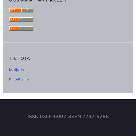
TIETOJA
Lukijoille
Kirjoittajille
ISSN 0355-5097 eISSN 2242-9298