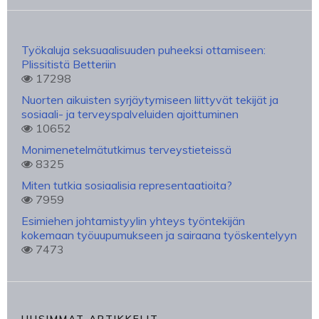
Työkaluja seksuaalisuuden puheeksi ottamiseen:
Plissitistä Betteriin
17298
Nuorten aikuisten syrjäytymiseen liittyvät tekijät ja
sosiaali- ja terveyspalveluiden ajoittuminen
10652
Monimenetelmätutkimus terveystieteissä
8325
Miten tutkia sosiaalisia representaatioita?
7959
Esimiehen johtamistyylin yhteys työntekijän
kokemaan työuupumukseen ja sairaana työskentelyyn
7473
UUSIMMAT ARTIKKELIT