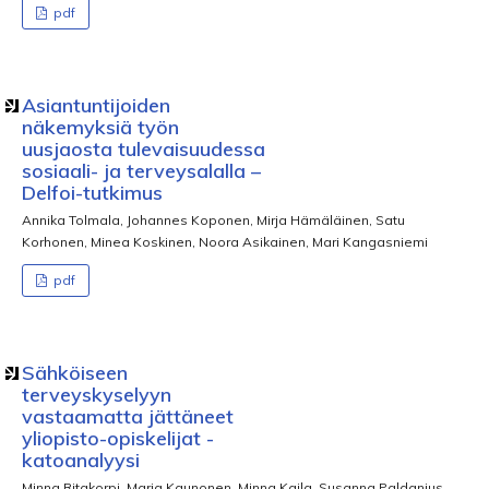
pdf
Asiantuntijoiden
näkemyksiä työn
uusjaosta tulevaisuudessa
sosiaali- ja terveysalalla –
Delfoi-tutkimus
Annika Tolmala, Johannes Koponen, Mirja Hämäläinen, Satu
Korhonen, Minea Koskinen, Noora Asikainen, Mari Kangasniemi
pdf
Sähköiseen
terveyskyselyyn
vastaamatta jättäneet
yliopisto-opiskelijat -
katoanalyysi
Minna Ritakorpi, Marja Kaunonen, Minna Kaila, Susanna Paldanius,