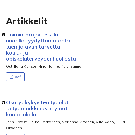
Artikkelit
Toimintarajoitteisilla
nuorilla tyydyttämätöntä
tuen ja avun tarvetta
koulu- ja
opiskeluterveydenhuollosta
Outi Ilona Kanste, Nina Halme, Päivi Sainio
pdf
Osatyökykyisten työolot
ja työmarkkinasiirtymät
kunta-alalla
Jenni Ervasti, Laura Pekkarinen, Marianna Virtanen, Ville Aalto, Tuula
Oksanen