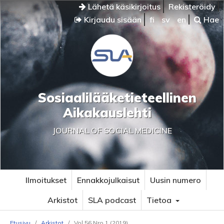
Lähetä käsikirjoitus
Rekisteröidy
Kirjaudu sisään
fi
sv
en
Hae
Sosiaalilääketieteellinen
Aikakauslehti
JOURNAL OF SOCIAL MEDICINE
Ilmoitukset
Ennakkojulkaisut
Uusin numero
Arkistot
SLA podcast
Tietoa
Etusivu
/
Arkistot
/
Vol 56 Nro 1 (2019)