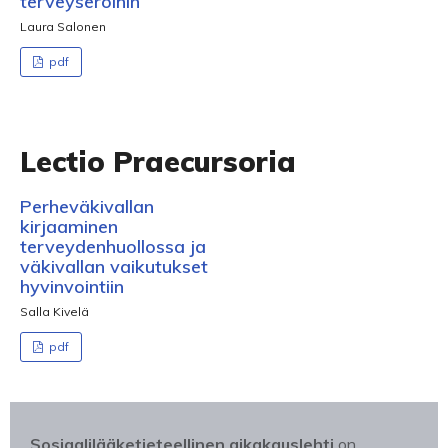
terveyseroihin
Laura Salonen
pdf
Lectio Praecursoria
Perheväkivallan
kirjaaminen
terveydenhuollossa ja
väkivallan vaikutukset
hyvinvointiin
Salla Kivelä
pdf
Sosiaalilääketieteellinen aikakauslehti
on