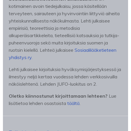
kotimainen avoin tiedejulkaisu, jossa käsitellään
terveyteen, sairauteen ja hyvinvointiin liittyviä aiheita
yhteiskunnallisesta näkökulmasta. Lehti julkaisee
empiirisiä, teoreettisia ja metodisia
alkuperäisartikkeleita, tieteellisiä katsauksia ja tutkija-
puheenvuoroja sekä muita kirjoituksia suomen ja
ruotsin kielellä. Lehteä julkaisee
Sosiaalilääketieteen
yhdistys ry.
Lehti julkaisee kirjoituksia hyväksymisjärjestyksessä ja
ilmestyy neljä kertaa vuodessa lehden verkkosivuilla
näköislehtenä. Lehden JUFO-luokitus on 2.
Oletko kiinnostunut kirjoittamaan lehteen?
Lue
lisätietoa lehden osastoista
täältä
.