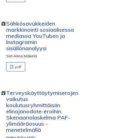
Sähkösavukkeiden
markkinointi sosiaalisessa
mediassa YouTuben ja
Instagramin
sisällönanalyysi
Siiri Alina Mäkelä
pdf
Terveyskäyttäytymiserojen
vaikutus
koulutusryhmittäisiin
elinajanodote-eroihin.
Skenaariolaskelma PAF-
ylimääräosuus -
menetelmällä
Netta Erika Mäki