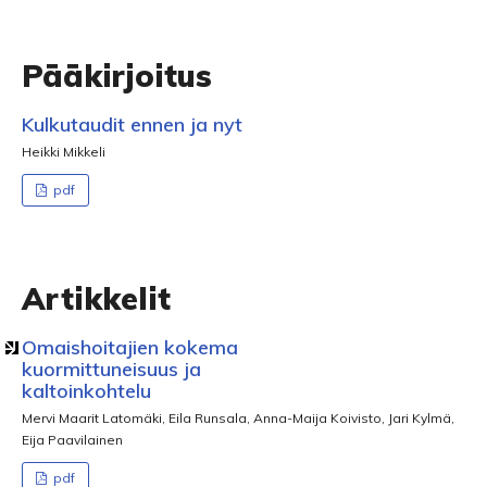
Pääkirjoitus
Kulkutaudit ennen ja nyt
Heikki Mikkeli
pdf
Artikkelit
Omaishoitajien kokema
kuormittuneisuus ja
kaltoinkohtelu
Mervi Maarit Latomäki, Eila Runsala, Anna-Maija Koivisto, Jari Kylmä,
Eija Paavilainen
pdf