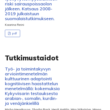
riski sairauspoissaolon
jälkeen. Katsaus 2008-
2019 julkaistuun
suomalaistutkimukseen.
Kaarina Reini
pdf
Tutkimustaidot
Työ- ja toimintakyvyn
arviointimenetelmän
kulttuurinen adaptointi
kognitiivisen haastattelun
menetelmällä: kokemuksia
Kykyviisarin testauksesta
arabian-, somalin, kurdin-
ja venäjänkielillä
Misha Henriksson, Shadia Rask, Heidi Anttila, Miia Wikström, Minna