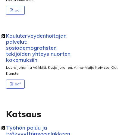
pdf
Kouluterveydenhoitajan
palvelut:
sosiodemografisten
tekijöiden yhteys nuorten
kokemuksiin
Laura Johanna Välkkilä, Katja Joronen, Anna-Maija Koivisto, Outi
Kanste
pdf
Katsaus
Työhön paluu ja
työkyvyttömyyseläkkeen