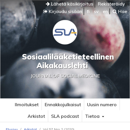
Lähetä käsikirjoitus
Rekisteröidy
Kirjaudu sisään
fi
sv
en
Hae
Sosiaalilääketieteellinen
Aikakauslehti
JOURNAL OF SOCIAL MEDICINE
Ilmoitukset
Ennakkojulkaisut
Uusin numero
Arkistot
SLA podcast
Tietoa
Etusivu
/
Arkistot
/
Vol 57 Nro 2 (2020)