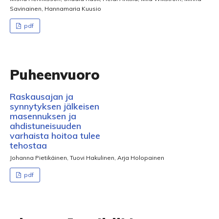
Savinainen, Hannamaria Kuusio
pdf
Puheenvuoro
Raskausajan ja
synnytyksen jälkeisen
masennuksen ja
ahdistuneisuuden
varhaista hoitoa tulee
tehostaa
Johanna Pietikäinen, Tuovi Hakulinen, Arja Holopainen
pdf