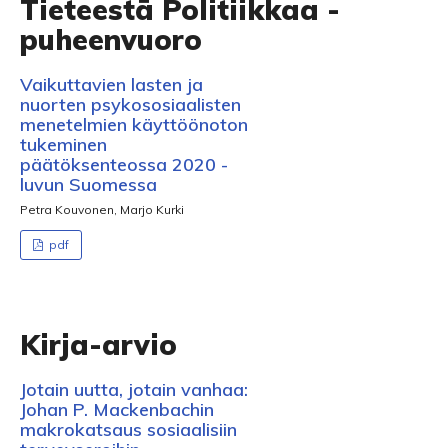
Tieteestä Politiikkaa -
puheenvuoro
Vaikuttavien lasten ja
nuorten psykososiaalisten
menetelmien käyttöönoton
tukeminen
päätöksenteossa 2020 -
luvun Suomessa
Petra Kouvonen, Marjo Kurki
pdf
Kirja-arvio
Jotain uutta, jotain vanhaa:
Johan P. Mackenbachin
makrokatsaus sosiaalisiin