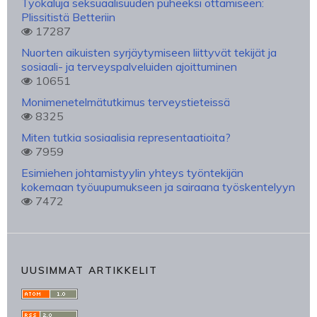
Työkaluja seksuaalisuuden puheeksi ottamiseen:
Plissitistä Betteriin
17287
Nuorten aikuisten syrjäytymiseen liittyvät tekijät ja
sosiaali- ja terveyspalveluiden ajoittuminen
10651
Monimenetelmätutkimus terveystieteissä
8325
Miten tutkia sosiaalisia representaatioita?
7959
Esimiehen johtamistyylin yhteys työntekijän
kokemaan työuupumukseen ja sairaana työskentelyyn
7472
UUSIMMAT ARTIKKELIT