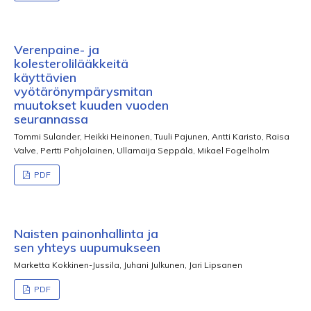
Verenpaine- ja
kolesterolilääkkeitä
käyttävien
vyötärönympärysmitan
muutokset kuuden vuoden
seurannassa
Tommi Sulander, Heikki Heinonen, Tuuli Pajunen, Antti Karisto, Raisa
Valve, Pertti Pohjolainen, Ullamaija Seppälä, Mikael Fogelholm
PDF
Naisten painonhallinta ja
sen yhteys uupumukseen
Marketta Kokkinen-Jussila, Juhani Julkunen, Jari Lipsanen
PDF