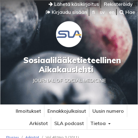
Lähetä käsikirjoitus
Rekisteröidy
Kirjaudu sisään
fi
sv
en
Hae
Sosiaalilääketieteellinen
Aikakauslehti
JOURNAL OF SOCIAL MEDICINE
Ilmoitukset
Ennakkojulkaisut
Uusin numero
Arkistot
SLA podcast
Tietoa
Etusivu
/
Arkistot
/
Vol 48 Nro 3 (2011)