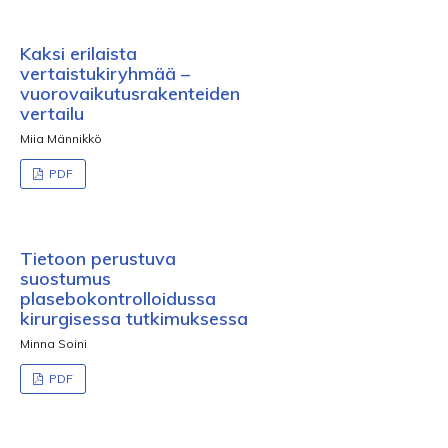
Kaksi erilaista
vertaistukiryhmää –
vuorovaikutusrakenteiden
vertailu
Miia Männikkö
PDF
Tietoon perustuva
suostumus
plasebokontrolloidussa
kirurgisessa tutkimuksessa
Minna Soini
PDF