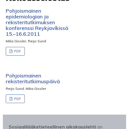
Pohjoismainen
epidemiologian ja
rekisteritutkimuksen
konferenssi Reykjavíkissä
15.–16.6.2011
Mika Gissler, Reijo Sund
PDF
Pohjoismainen
rekisteritutkimuspäivä
Reijo Sund, Mika Gissler
PDF
Sosiaalilääketieteellinen aikakauslehti
on