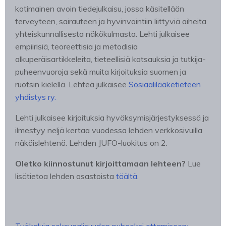
kotimainen avoin tiedejulkaisu, jossa käsitellään
terveyteen, sairauteen ja hyvinvointiin liittyviä aiheita
yhteiskunnallisesta näkökulmasta. Lehti julkaisee
empiirisiä, teoreettisia ja metodisia
alkuperäisartikkeleita, tieteellisiä katsauksia ja tutkija-
puheenvuoroja sekä muita kirjoituksia suomen ja
ruotsin kielellä. Lehteä julkaisee
Sosiaalilääketieteen
yhdistys ry.
Lehti julkaisee kirjoituksia hyväksymisjärjestyksessä ja
ilmestyy neljä kertaa vuodessa lehden verkkosivuilla
näköislehtenä. Lehden JUFO-luokitus on 2.
Oletko kiinnostunut kirjoittamaan lehteen?
Lue
lisätietoa lehden osastoista
täältä
.