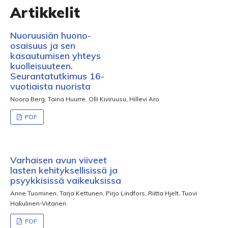
Artikkelit
Nuoruusiän huono-
osaisuus ja sen
kasautumisen yhteys
kuolleisuuteen.
Seurantatutkimus 16-
vuotiaista nuorista
Noora Berg, Taina Huurre, Olli Kiviruusu, Hillevi Aro
PDF
Varhaisen avun viiveet
lasten kehityksellisissä ja
psyykkisissä vaikeuksissa
Anne Tuominen, Tarja Kettunen, Pirjo Lindfors, Riitta Hjelt, Tuovi
Hakulinen-Viitanen
PDF