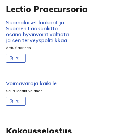
Lectio Praecursoria
Suomalaiset lääkärit ja
Suomen Lääkäriliitto
osana hyvinvointivaltiota
ja sen terveyspolitiikkaa
Arttu Saarinen
PDF
Voimavaroja kaikille
Salla-Maarit Volanen
PDF
Kokousselostus