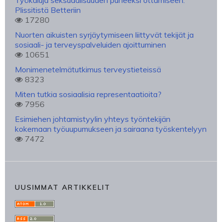
Työkaluja seksuaalisuuden puheeksi ottamiseen:
Plissitistä Betteriin
17280
Nuorten aikuisten syrjäytymiseen liittyvät tekijät ja
sosiaali- ja terveyspalveluiden ajoittuminen
10651
Monimenetelmätutkimus terveystieteissä
8323
Miten tutkia sosiaalisia representaatioita?
7956
Esimiehen johtamistyylin yhteys työntekijän
kokemaan työuupumukseen ja sairaana työskentelyyn
7472
UUSIMMAT ARTIKKELIT