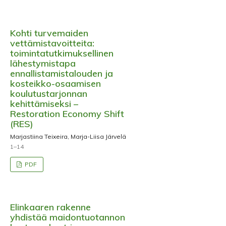
Kohti turvemaiden
vettämistavoitteita:
toimintatutkimuksellinen
lähestymistapa
ennallistamistalouden ja
kosteikko-osaamisen
koulutustarjonnan
kehittämiseksi –
Restoration Economy Shift
(RES)
Marjastiina Teixeira, Marja-Liisa Järvelä
1–14
PDF
Elinkaaren rakenne
yhdistää maidontuotannon