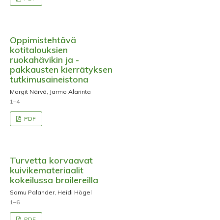
Oppimistehtävä
kotitalouksien
ruokahävikin ja -
pakkausten kierrätyksen
tutkimusaineistona
Margit Närvä, Jarmo Alarinta
1–4
PDF
Turvetta korvaavat
kuivikemateriaalit
kokeilussa broilereilla
Samu Palander, Heidi Högel
1–6
PDF