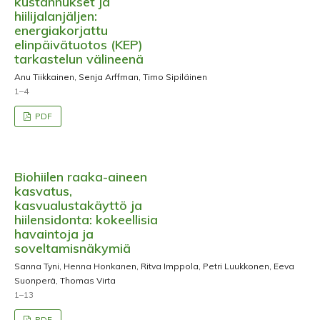
kustannukset ja
hiilijalanjäljen:
energiakorjattu
elinpäivätuotos (KEP)
tarkastelun välineenä
Anu Tiikkainen, Senja Arffman, Timo Sipiläinen
1–4
PDF
Biohiilen raaka-aineen
kasvatus,
kasvualustakäyttö ja
hiilensidonta: kokeellisia
havaintoja ja
soveltamisnäkymiä
Sanna Tyni, Henna Honkanen, Ritva Imppola, Petri Luukkonen, Eeva
Suonperä, Thomas Virta
1–13
PDF