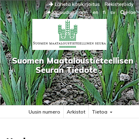
Lähetä käsikirjoitus
Rekisteröidy
Kirjaudu sisään
en
fi
sv
Hae
Suomen Maataloustieteellisen
Seuran Tiedote
Uusin numero
Arkistot
Tietoa