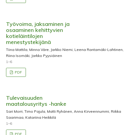
Työvoima, jaksaminen ja
osaaminen kehittyvien
kotieläintilojen
menestystekijänä
Tiina Mattila, Minna Väre, Jarkko Niemi, Leena Rantamäki-Lahtinen,
Riina Isomäki, Jarkko Pyysiäinen
1–6
PDF
Tulevaisuuden
maatalousyritys -hanke
Sari Morri, Timo Pajula, Matti Ryhänen, Anna Kirveennummi, Riikka
Saarimaa, Katariina Heikkilä
1–6
PDF