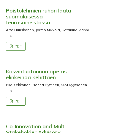
Poistolehmien ruhon laatu
suomalaisessa
teurasaineistossa
Arto Huuskonen, Jarmo Mikkola, Katariina Manni
1–6
PDF
Kasvintuotannon opetus
elinkeinoa kehittäen
Piia Kekkonen, Henna Hyttinen, Suvi Kyytsönen
1–3
PDF
Co-Innovation and Multi-
Stakeholder Advisory