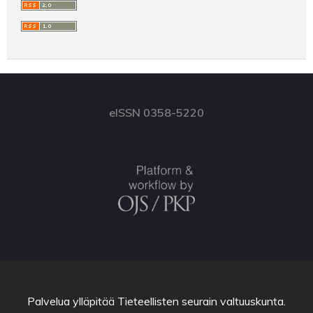
eISSN 0358-5220
Palvelua ylläpitää
Tieteellisten seurain valtuuskunta
.