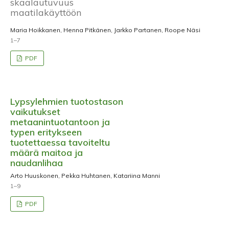
skaalautuvuus
maatilakäyttöön
Maria Hoikkanen, Henna Pitkänen, Jarkko Partanen, Roope Näsi
1–7
PDF
Lypsylehmien tuotostason
vaikutukset
metaanintuotantoon ja
typen eritykseen
tuotettaessa tavoiteltu
määrä maitoa ja
naudanlihaa
Arto Huuskonen, Pekka Huhtanen, Katariina Manni
1–9
PDF