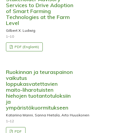
Services to Drive Adoption
of Smart Farming
Technologies at the Farm
Level
Gilbert X. Ludwig
1–10
PDF (Englanti)
Ruokinnan ja teuraspainon
vaikutus
loppukasvatettavien
maito-liharotuisten
hiehojen tuotantotuloksiin
ja
ympäristökuormitukseen
Katariina Manni, Sanna Hietala, Arto Huuskonen
1–12
PDF