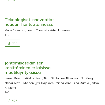
Teknologiset innovaatiot
naudanlihantuotannossa
Maiju Pesonen, Leena Tuomisto, Arto Huuskonen
1–7
PDF
Johtamisosaamisen
kehittäminen erilaisissa
maatilayrityksissä
Leena Rantamäki-Lahtinen, Timo Sipiläinen, Riina Isomäki, Margit
Närvä, Matti Ryhänen, Jyrki Rajakorpi, Minna Väre, Tiina Mattila, Jarkko
K. Niemi
1–5
PDF