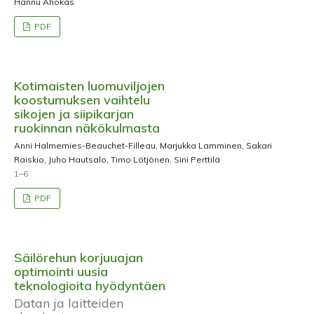
Hannu Ahokas
PDF
Kotimaisten luomuviljojen
koostumuksen vaihtelu
sikojen ja siipikarjan
ruokinnan näkökulmasta
Anni Halmemies-Beauchet-Filleau, Marjukka Lamminen, Sakari
Raiskio, Juho Hautsalo, Timo Lötjönen, Sini Perttilä
1–6
PDF
Säilörehun korjuuajan
optimointi uusia
teknologioita hyödyntäen
Datan ja laitteiden