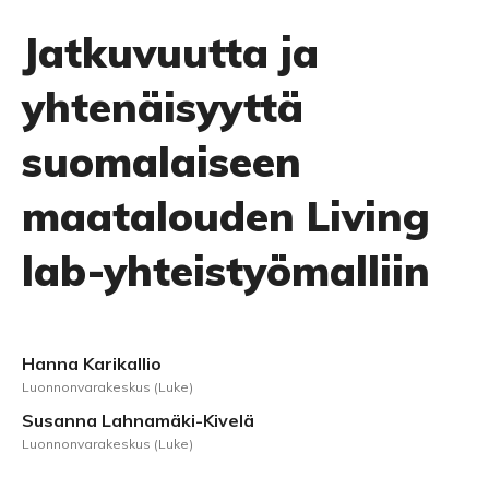
Jatkuvuutta ja
yhtenäisyyttä
suomalaiseen
maatalouden Living
lab-yhteistyömalliin
Hanna Karikallio
Luonnonvarakeskus (Luke)
Susanna Lahnamäki-Kivelä
Luonnonvarakeskus (Luke)