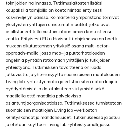
toimijoiden hallinnassa. Tutkimuslaitosten lisäksi
kaupallisilla toimijoilla on koetoimintaa erityisesti
kasvinviljelyn parissa. Kolmantena ympäristönä toimivat
yksityisten yrittäjien omistamat maatilat, jotka ovat
osallistuneet tutkimustoimintaan omien kontaktiensa
kautta. Erityisesti EU:n Horisontti-ohjelmassa on haettu
mukaan alkutuotannon yrityksiä osana multi–actor–
approach–mallia, jossa maa– ja puutarhatalouden
ongelmia pyritään ratkomaan yrittäjien ja tutkijoiden
yhteistyönä. Tutkimuksen tavoitteena on luoda
jatkuvuutta ja yhtenäisyyttä suomalaiseen maatalouden
Living lab–yhteistyömalliin ja edistää siten datan laajaa
hyödyntämistä ja datatalouteen siirtymistä sekä
maatiloilla että maatiloja palvelevissa
asiantuntijaorganisaatioissa. Tutkimuksessa tunnistetaan
suomalaisen maatilojen Living lab –verkoston
kehityskohdat ja mahdollisuudet. Tutkimuksessa jalostuu
ja otetaan käyttöön Living lab -yhteistyömalli, jossa