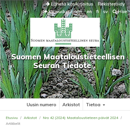
Lähetä käsikirjoitus
Rekisteröidy
Kirjaudu sisään
en
fi
sv
Hae
Suomen Maataloustieteellisen
Seuran Tiedote
Uusin numero
Arkistot
Tietoa
Etusivu
/
Arkistot
/
Nro 42 (2024): Maataloustieteen päivät 2024
/
Artikkelit