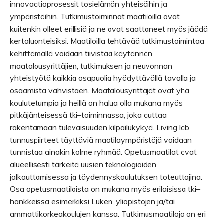
innovaatioprosessit tosielämän yhteisöihin ja
ympäristöihin. Tutkimustoiminnat maatiloilla ovat
kuitenkin olleet erillisiä ja ne ovat saattaneet myös jäädä
kertaluonteisiksi. Maatiloilla tehtävää tutkimustoimintaa
kehittämällä voidaan tiivistää käytännön
maatalousyrittäjien, tutkimuksen ja neuvonnan
yhteistyötä kaikkia osapuolia hyödyttävällä tavalla ja
osaamista vahvistaen. Maatalousyrittäjät ovat yhä
koulutetumpia ja heillä on halua olla mukana myös
pitkäjänteisessä tki–toiminnassa, joka auttaa
rakentamaan tulevaisuuden kilpailukykyä. Living lab
tunnuspiirteet täyttäviä maatilaympäristöjä voidaan
tunnistaa ainakin kolme ryhmää. Opetusmaatilat ovat
alueellisesti tärkeitä uusien teknologioiden
jalkauttamisessa ja täydennyskoulutuksen toteuttajina.
Osa opetusmaatiloista on mukana myös erilaisissa tki–
hankkeissa esimerkiksi Luken, yliopistojen ja/tai
ammattikorkeakoulujen kanssa. Tutkimusmaatiloja on eri