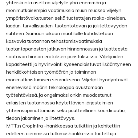
yhteiskunta asettaa viljelylle yhä enemmän ja
monimutkaisempia vaatimuksia muun muassa viljelyn
ympäristövaikutusten sekä tuotettujen raaka-aineiden,
laadun, turvallisuuden, tuotantotavan ja jäljitettävyyden
suhteen. Samaan aikaan maatiloille kohdistetaan
kasvavia tuotannon tehostamisvaatimuksia
tuotantopanosten jatkuvan hinnannousun ja tuotteesta
saatavan hinnan erotuksen puristuksessa. Viljelijöiden
kapasiteetti ja hyvinvointi kyseenalaistuvat lisääntyneen
henkilökohtaisen työmäärän ja toiminnan
monimutkaistumisen seurauksena. Viljelijät hyödyntävät
enenevissä määrin teknologiaa avustamaan
työtehtävissä, ja ongelmaksi onkin muodostunut
erilaisten tuotannossa käytettävien järjestelmien
yhteensopimattomuus sekä puutteellinen koordinaatio,
tiedon jakaminen ja liitettävyys.
MTT:n CropInfra –hankkeessa tutkittiin ja kehitettiin
edelleen aiemmissa tutkimushankkeissa tuotettuja