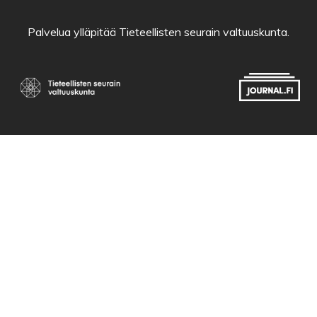
Palvelua ylläpitää
Tieteellisten seurain valtuuskunta
.