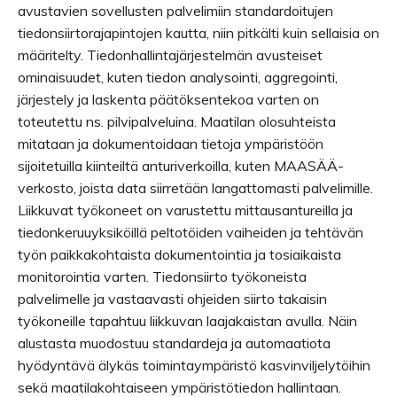
avustavien sovellusten palvelimiin standardoitujen
tiedonsiirtorajapintojen kautta, niin pitkälti kuin sellaisia on
määritelty. Tiedonhallintajärjestelmän avusteiset
ominaisuudet, kuten tiedon analysointi, aggregointi,
järjestely ja laskenta päätöksentekoa varten on
toteutettu ns. pilvipalveluina. Maatilan olosuhteista
mitataan ja dokumentoidaan tietoja ympäristöön
sijoitetuilla kiinteiltä anturiverkoilla, kuten MAASÄÄ-
verkosto, joista data siirretään langattomasti palvelimille.
Liikkuvat työkoneet on varustettu mittausantureilla ja
tiedonkeruuyksiköillä peltotöiden vaiheiden ja tehtävän
työn paikkakohtaista dokumentointia ja tosiaikaista
monitorointia varten. Tiedonsiirto työkoneista
palvelimelle ja vastaavasti ohjeiden siirto takaisin
työkoneille tapahtuu liikkuvan laajakaistan avulla. Näin
alustasta muodostuu standardeja ja automaatiota
hyödyntävä älykäs toimintaympäristö kasvinviljelytöihin
sekä maatilakohtaiseen ympäristötiedon hallintaan.