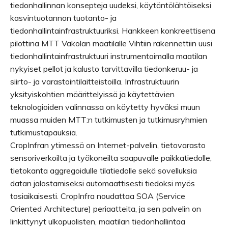
tiedonhallinnan konsepteja uudeksi, käytäntölähtöiseksi
kasvintuotannon tuotanto- ja
tiedonhallintainfrastruktuuriksi. Hankkeen konkreettisena
pilottina MTT Vakolan maatilalle Vihtiin rakennettiin uusi
tiedonhallintainfrastruktuuri instrumentoimalla maatilan
nykyiset pellot ja kalusto tarvittavilla tiedonkeruu- ja
siirto- ja varastointilaitteistoilla. Infrastruktuurin
yksityiskohtien määrittelyissä ja käytettävien
teknologioiden valinnassa on käytetty hyväksi muun
muassa muiden MTT:n tutkimusten ja tutkimusryhmien
tutkimustapauksia.
CropInfran ytimessä on Internet-palvelin, tietovarasto
sensoriverkoilta ja työkoneilta saapuvalle paikkatiedolle,
tietokanta aggregoidulle tilatiedolle sekä sovelluksia
datan jalostamiseksi automaattisesti tiedoksi myös
tosiaikaisesti. CropInfra noudattaa SOA (Service
Oriented Architecture) periaatteita, ja sen palvelin on
linkittynyt ulkopuolisten, maatilan tiedonhallintaa