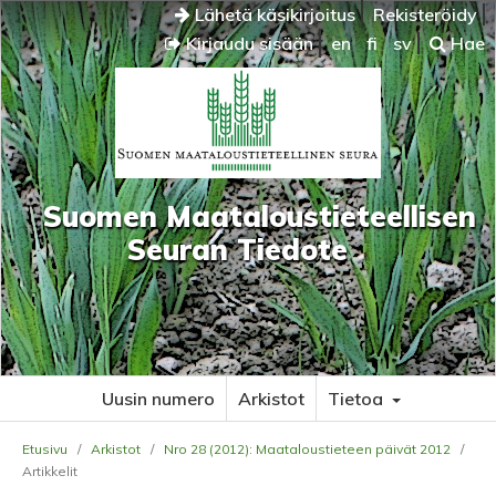
Lähetä käsikirjoitus
Rekisteröidy
Kirjaudu sisään
en
fi
sv
Hae
Suomen Maataloustieteellisen
Seuran Tiedote
Uusin numero
Arkistot
Tietoa
Etusivu
/
Arkistot
/
Nro 28 (2012): Maataloustieteen päivät 2012
/
Artikkelit