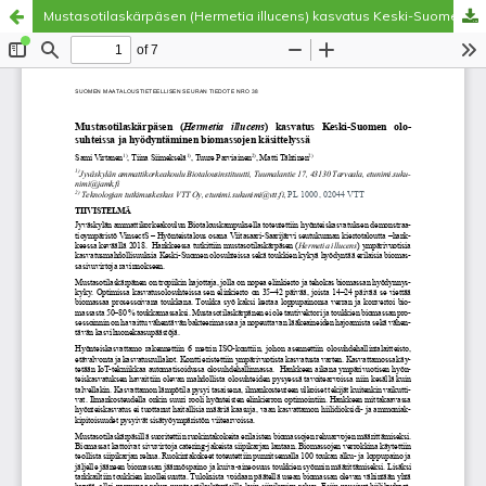
Mustasotilaskärpäsen (Hermetia illucens) kasvatus Keski-Suomen olosuhteissa ja hyödyntäminen biomassojen käsittelyssä
Palvelua ylläpitää
Tieteellisten seurain valtuuskunta
.