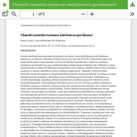
Tilamallit nautatilan tuotannon kehittämisen apuvälineenä
Palvelua ylläpitää
Tieteellisten seurain valtuuskunta
.