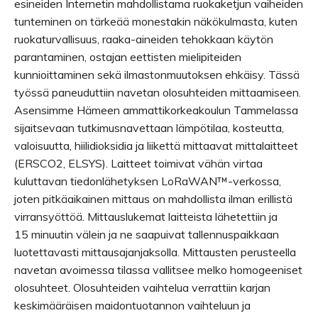
esineiden Internetin mahdollistama ruokaketjun vaiheiden
tunteminen on tärkeää monestakin näkökulmasta, kuten
ruokaturvallisuus, raaka-aineiden tehokkaan käytön
parantaminen, ostajan eettisten mielipiteiden
kunnioittaminen sekä ilmastonmuutoksen ehkäisy. Tässä
työssä paneuduttiin navetan olosuhteiden mittaamiseen.
Asensimme Hämeen ammattikorkeakoulun Tammelassa
sijaitsevaan tutkimusnavettaan lämpötilaa, kosteutta,
valoisuutta, hiilidioksidia ja liikettä mittaavat mittalaitteet
(ERS­CO2, ELSYS). Laitteet toimivat vähän virtaa
kuluttavan tiedonlähetyksen LoRaWAN™-verkossa,
joten pitkäaikainen mittaus on mahdollista ilman erillistä
virransyöttöä. Mittauslukemat laitteista lähetettiin ja
15 minuutin välein ja ne saapuivat tallennuspaikkaan
luotettavasti mittausajanjaksolla. Mittausten perusteella
navetan avoimessa tilassa vallitsee melko homogeeniset
olosuhteet. Olosuhteiden vaihtelua verrattiin karjan
keskimääräisen maidontuotannon vaihteluun ja