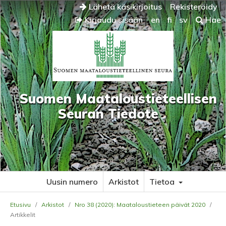
Lähetä käsikirjoitus
Rekisteröidy
Kirjaudu sisään
en
fi
sv
Hae
Suomen Maataloustieteellisen
Seuran Tiedote
Uusin numero
Arkistot
Tietoa
Etusivu
/
Arkistot
/
Nro 38 (2020): Maataloustieteen päivät 2020
/
Artikkelit