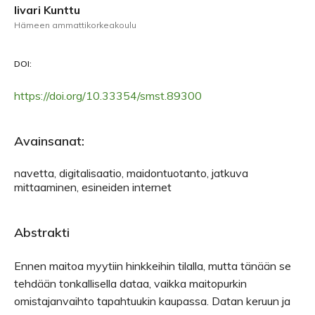
Iivari Kunttu
Hämeen ammattikorkeakoulu
DOI:
https://doi.org/10.33354/smst.89300
Avainsanat:
navetta, digitalisaatio, maidontuotanto, jatkuva
mittaaminen, esineiden internet
Abstrakti
Ennen maitoa myytiin hinkkeihin tilalla, mutta tänään se
tehdään tonkallisella dataa, vaikka maitopurkin
omistajanvaihto tapahtuukin kaupassa. Datan keruun ja