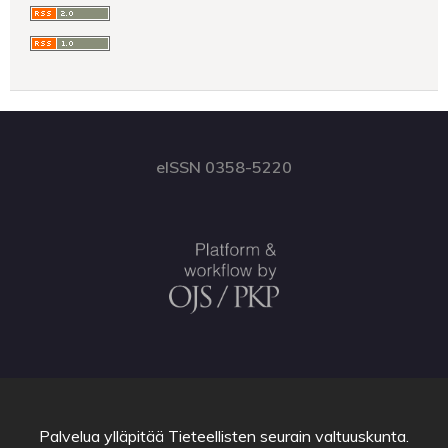
eISSN 0358-5220
Palvelua ylläpitää
Tieteellisten seurain valtuuskunta
.