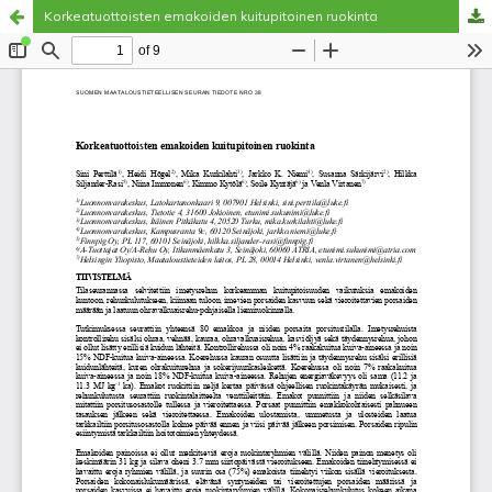
Korkeatuottoisten emakoiden kuitupitoinen ruokinta
Palvelua ylläpitää
Tieteellisten seurain valtuuskunta
.