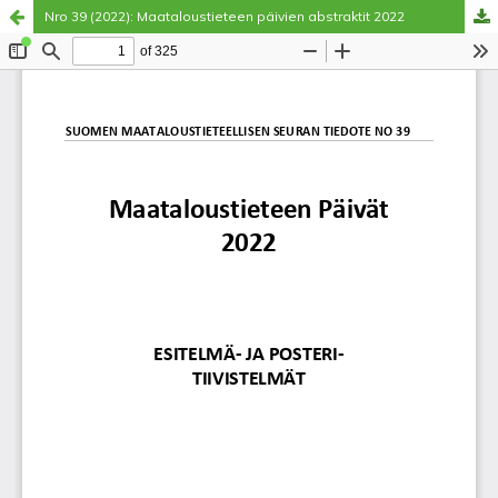
Nro 39 (2022): Maataloustieteen päivien abstraktit 2022
Palvelua ylläpitää
Tieteellisten seurain valtuuskunta
.