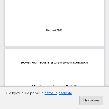
Ole hyvä ja lue palvelun
tietosuojaseloste
Hyväksyn