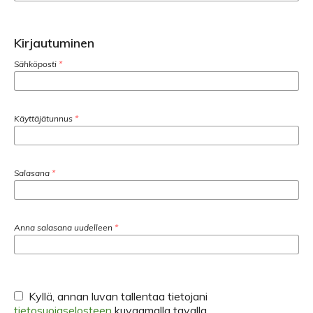
Kirjautuminen
Sähköposti
*
Käyttäjätunnus
*
Salasana
*
Anna salasana uudelleen
*
Kyllä, annan luvan tallentaa tietojani
tietosuojaselosteen
kuvaamalla tavalla.