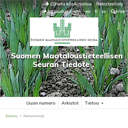
Lähetä käsikirjoitus
Rekisteröidy
Kirjaudu sisään
en
fi
sv
Hae
Suomen Maataloustieteellisen
Seuran Tiedote
Uusin numero
Arkistot
Tietoa
Etusivu
/
Rekisteröidy