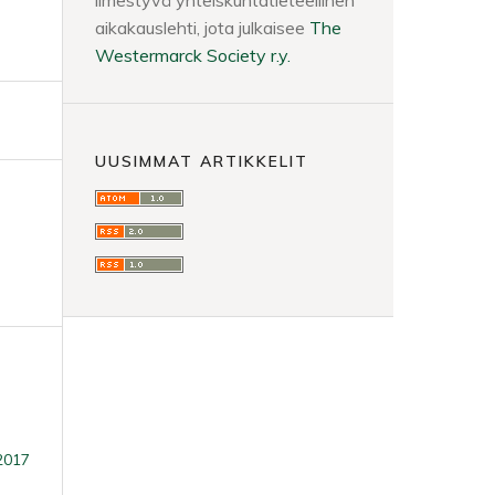
ilmestyvä yhteiskuntatieteellinen
aikakauslehti, jota julkaisee
The
Westermarck Society r.y.
UUSIMMAT ARTIKKELIT
/2017