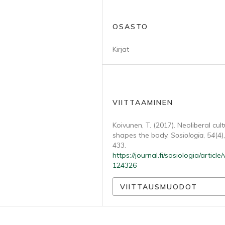
OSASTO
Kirjat
VIITTAAMINEN
Koivunen, T. (2017). Neoliberal cul
shapes the body.
Sosiologia
,
54
(4)
433.
https://journal.fi/sosiologia/article
124326
VIITTAUSMUODOT