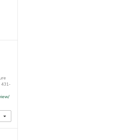
ture
, 431-
/view/