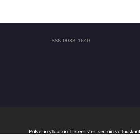
ISSN 0038-1640
Palvelua ylläpitää
Tieteellisten seurain valtuuskun